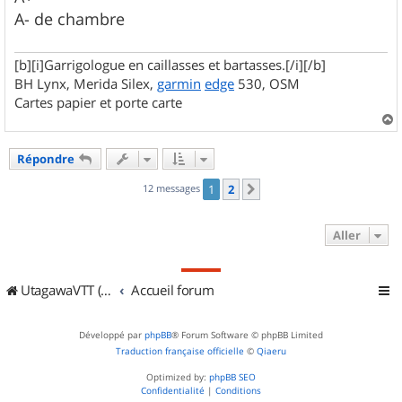
A- de chambre
[b][i]Garrigologue en caillasses et bartasses.[/i][/b]
BH Lynx, Merida Silex,
garmin
edge
530, OSM
Cartes papier et porte carte
a
u
Répondre
t
12 messages
1
2
Suivant
Aller
UtagawaVTT (Randos VTT et VTTAE avec traces GPS)
Accueil forum
Développé par
phpBB
® Forum Software © phpBB Limited
Traduction française officielle
©
Qiaeru
Optimized by:
phpBB SEO
Confidentialité
|
Conditions