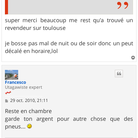
super merci beaucoup me rest qu'a trouvé un
revendeur sur toulouse
je bosse pas mal de nuit ou de soir donc un peut
décalé en horaire,lol
a
u
t
Francesco
Utagawiste expert
M
29 oct. 2010, 21:11
e
s
Reste en chambre
s
garde ton argent pour autre chose que des
a
g
pneus...
e