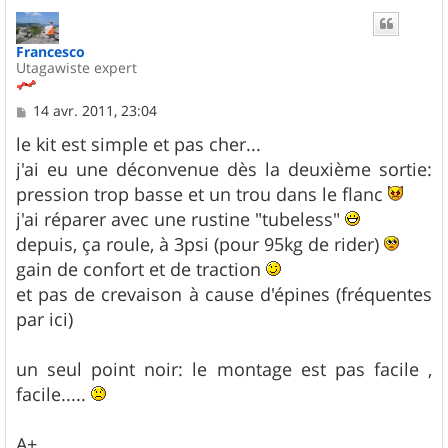
u
t
Francesco
Utagawiste expert
M
14 avr. 2011, 23:04
e
s
le kit est simple et pas cher...
s
j'ai eu une déconvenue dès la deuxième sortie:
a
g
pression trop basse et un trou dans le flanc
e
j'ai réparer avec une rustine "tubeless"
depuis, ça roule, à 3psi (pour 95kg de rider)
gain de confort et de traction
et pas de crevaison à cause d'épines (fréquentes
par ici)
un seul point noir: le montage est pas facile ,
facile.....
A+