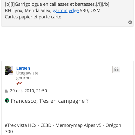
[b][i]Garrigologue en caillasses et bartasses.[/i][/b]
BH Lynx, Merida Silex,
garmin
edge
530, OSM
Cartes papier et porte carte
a
u
t
Larsen
Utagawiste
gourou
M
29 oct. 2010, 21:50
e
s
Francesco, T'es en campagne ?
s
a
g
e
eTrex vista HCx - CE3D - Memorymap Alpes v5 - Orégon
700