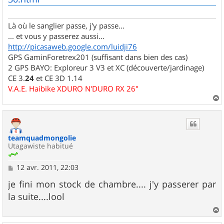
Là où le sanglier passe, j'y passe...
... et vous y passerez aussi...
http://picasaweb.google.com/luidji76
GPS GaminForetrex201 (suffisant dans bien des cas)
2 GPS BAYO: Exploreur 3 V3 et XC (découverte/jardinage)
CE 3.
24
et CE 3D 1.14
V.A.E. Haibike XDURO N'DURO RX 26"
a
u
t
teamquadmongolie
Utagawiste habitué
M
12 avr. 2011, 22:03
e
s
je fini mon stock de chambre.... j'y passerer par
s
la suite....lool
a
g
e
a