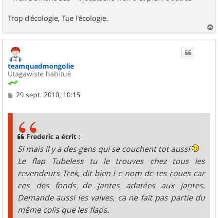
Trop d'écologie, Tue l'écologie.
a
u
t
teamquadmongolie
Utagawiste habitué
M
29 sept. 2010, 10:15
e
s
s
a
g
Frederic a écrit :
e
Si mais il y a des gens qui se couchent tot aussi
Le flap Tubeless tu le trouves chez tous les
revendeurs Trek, dit bien l e nom de tes roues car
ces des fonds de jantes adatées aux jantes.
Demande aussi les valves, ca ne fait pas partie du
même colis que les flaps.