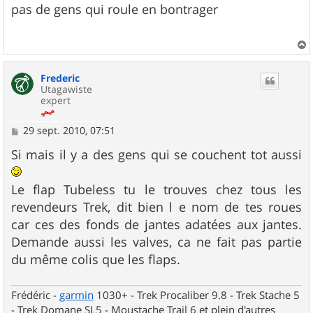
s
pas de gens qui roule en bontrager
s
a
g
e
a
u
Frederic
t
Utagawiste
expert
M
29 sept. 2010, 07:51
e
s
Si mais il y a des gens qui se couchent tot aussi
s
a
g
Le flap Tubeless tu le trouves chez tous les
e
revendeurs Trek, dit bien l e nom de tes roues
car ces des fonds de jantes adatées aux jantes.
Demande aussi les valves, ca ne fait pas partie
du même colis que les flaps.
Frédéric -
garmin
1030+ - Trek Procaliber 9.8 - Trek Stache 5
- Trek Domane SL5 - Moustache Trail 6 et plein d'autres