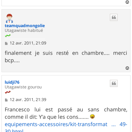
a
u
t
teamquadmongolie
Utagawiste habitué
M
12 avr. 2011, 21:09
e
s
finalement je suis resté en chambre.... merci
s
bcp....
a
g
e
a
u
luidji76
t
Utagawiste gourou
M
12 avr. 2011, 21:39
e
s
Francesco lui est passé au sans chambre,
s
comme il dit: Y'a que les cons.......
a
g
equipements-accessoires/kit-transformat ... 49-
e
30.html