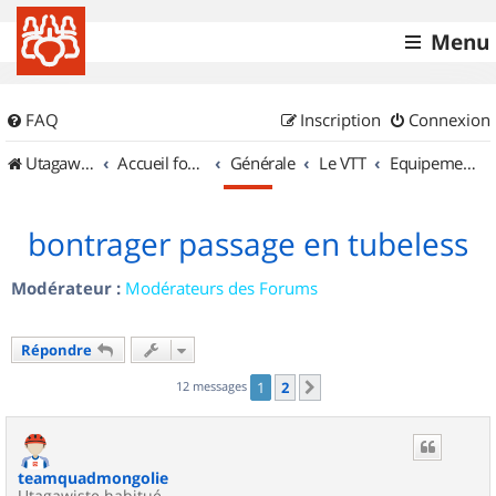
Menu
FAQ
Inscription
Connexion
UtagawaVTT (Randos VTT et VTTAE avec traces GPS)
Accueil forum
Générale
Le VTT
Equipements et Accessoires
bontrager passage en tubeless
Modérateur :
Modérateurs des Forums
Répondre
12 messages
1
2
Suivant
teamquadmongolie
Utagawiste habitué