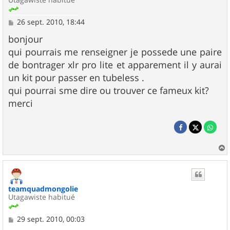
M
26 sept. 2010, 18:44
e
s
bonjour
s
qui pourrais me renseigner je possede une paire
a
g
de bontrager xlr pro lite et apparement il y aurai
e
un kit pour passer en tubeless .
qui pourrai sme dire ou trouver ce fameux kit?
merci
a
u
t
teamquadmongolie
Utagawiste habitué
M
29 sept. 2010, 00:03
e