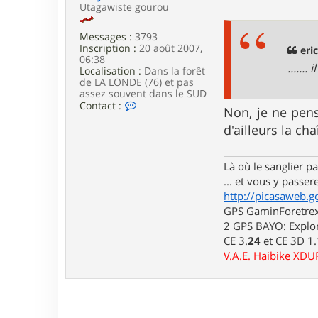
c
e
Utagawiste gourou
t
s
e
s
r
Messages :
3793
a
e
Inscription :
20 août 2007,
g
eri
r
06:38
e
......
i
Localisation :
Dans la forêt
c
de LA LONDE (76) et pas
h
assez souvent dans le SUD
2
C
Contact :
Non, je ne pen
o
o
n
d'ailleurs la cha
t
a
c
Là où le sanglier pas
t
... et vous y passere
e
r
http://picasaweb.g
l
GPS GaminForetrex2
u
2 GPS BAYO: Explor
i
CE 3.
24
et CE 3D 1
d
j
V.A.E. Haibike XD
i
7
6