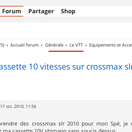
Forum
Partager
Shop
S)
Accueil forum
Générale
Le VTT
Equipements et Acce
assette 10 vitesses sur crossmax sl
»
17 oct. 2010, 11:56
prendre des crossmax slr 2010 pour mon Spé, je vo
r ma cassette 10V shimano sans soucis dessus.