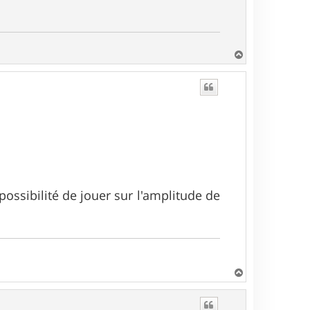
H
a
u
t
 possibilité de jouer sur l'amplitude de
H
a
u
t