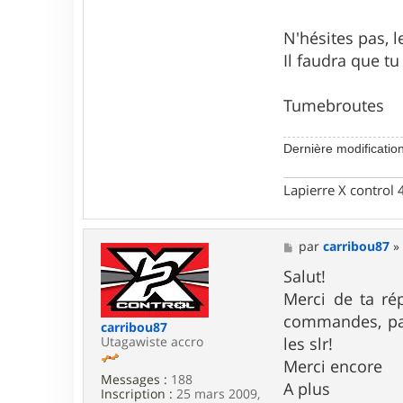
t
e
N'hésites pas, l
r
t
Il faudra que tu
u
m
e
Tumebroutes
b
r
o
Dernière modificatio
u
t
e
Lapierre X control
s
M
par
carribou87
e
s
Salut!
s
Merci de ta ré
a
g
commandes, pas 
carribou87
e
Utagawiste accro
les slr!
Merci encore
Messages :
188
A plus
Inscription :
25 mars 2009,