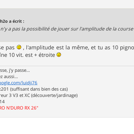
ch2o a écrit :
. il n'y a pas la possibilité de jouer sur l'amplitude de la cours
se pas
, l'amplitude est la même, et tu as 10 pignon
îne 10 vit. est + étroite
se, j'y passe...
z aussi...
oogle.com/luidji76
01 (suffisant dans bien des cas)
eur 3 V3 et XC (découverte/jardinage)
.14
URO N'DURO RX 26"