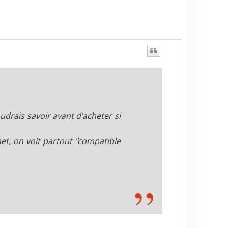
drais savoir avant d'acheter si
.
net, on voit partout "compatible