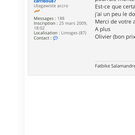
carribou87
e
Utagawiste accro
Est-ce que cert
j'ai un peu le d
Messages :
188
Merci de votre 
Inscription :
25 mars 2009,
18:02
A plus
Localisation :
Limoges (87)
Olivier (bon pri
C
Contact :
o
n
t
a
c
Fatbike Salamandre
t
e
r
c
a
r
r
i
b
o
u
8
7