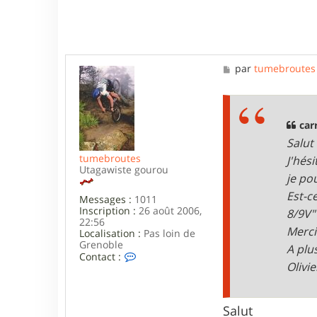
M
par
tumebroutes
e
s
s
a
g
car
e
Salut
tumebroutes
J'hés
Utagawiste gourou
je po
Est-c
Messages :
1011
Inscription :
26 août 2006,
8/9V"
22:56
Merci
Localisation :
Pas loin de
Grenoble
A plu
C
Contact :
Olivie
o
n
t
a
Salut
c