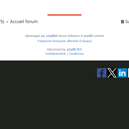
S)
Accueil forum
S
Développé par
phpBB
® Forum Software © phpBB Limited
Traduction française officielle
©
Qiaeru
Optimized by:
phpBB SEO
Confidentialité
|
Conditions