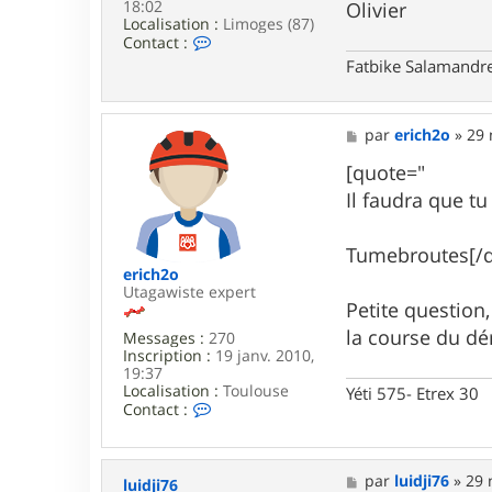
18:02
Olivier
Localisation :
Limoges (87)
C
Contact :
o
Fatbike Salamandre
n
t
a
c
M
par
erich2o
»
29 
t
e
e
s
[quote="
r
s
Il faudra que 
c
a
a
g
r
e
r
Tumebroutes[/
i
erich2o
b
Utagawiste expert
o
Petite questio
u
la course du dér
Messages :
270
8
Inscription :
19 janv. 2010,
7
19:37
Localisation :
Toulouse
Yéti 575- Etrex 30
C
Contact :
o
n
t
a
M
par
luidji76
»
29 
luidji76