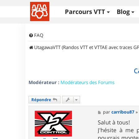
Parcours VTT
Blog
FAQ
UtagawaVTT (Randos VTT et VTTAE avec traces GP
c
Modérateur :
Modérateurs des Forums
Répondre
M
par
carribou87
e
s
Salut à tous!
s
J'hésite à me 
a
g
pourrais monte