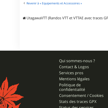
G
Revenir à « Equipements et Accessoires »
a
r
i
k
UtagawaVTT (Randos VTT et VTTAE avec traces GP
Qui sommes-nous ?
Contact & Logos
Services pros
Mentions légales
Politique de
confidentialité
Consentement / Cookies
Stats des traces GPX
Status des services