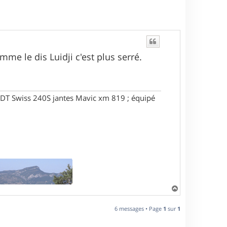
mme le dis Luidji c'est plus serré.
DT Swiss 240S jantes Mavic xm 819 ; équipé
H
a
u
6 messages • Page
1
sur
1
t