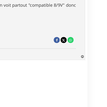
 on voit partout "compatible 8/9V" donc
H
a
u
t