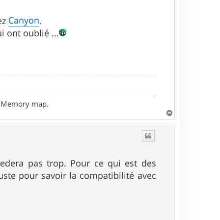
Canyon
ez
.
 ont oublié ...
- Memory map.
H
a
u
t
redera pas trop. Pour ce qui est des
uste pour savoir la compatibilité avec