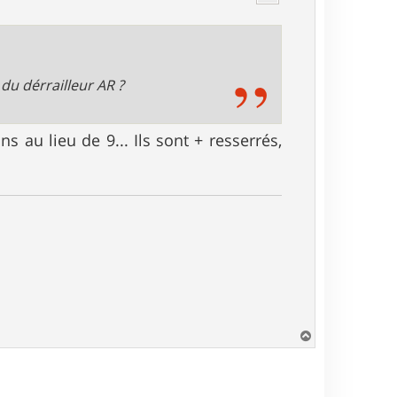
e du dérrailleur AR ?
s au lieu de 9... Ils sont + resserrés,
H
a
u
t