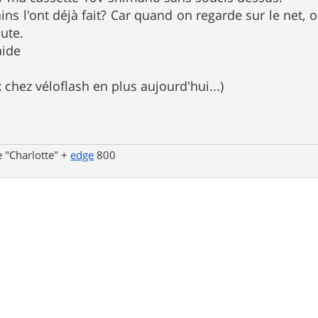
ains l'ont déjà fait? Car quand on regarde sur le net,
oute.
aide
x chez véloflash en plus aujourd'hui...)
 "Charlotte" +
edge
800