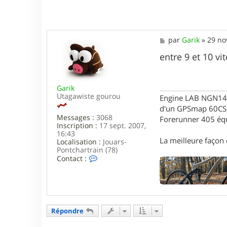
M
par
Garik
»
29 no
e
s
entre 9 et 10 vi
s
a
g
Garik
e
Utagawiste gourou
Engine LAB NGN140 
d'un GPSmap 60CS
Messages :
3068
Forerunner 405 éq
Inscription :
17 sept. 2007,
16:43
La meilleure façon d
Localisation :
Jouars-
Pontchartrain (78)
C
Contact :
o
n
t
a
c
t
Répondre
e
r