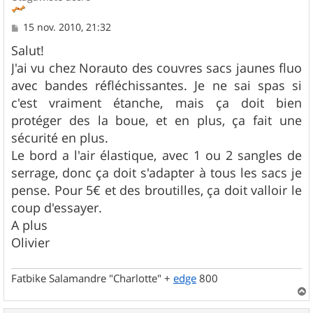
M
15 nov. 2010, 21:32
e
s
Salut!
s
J'ai vu chez Norauto des couvres sacs jaunes fluo
a
g
avec bandes réfléchissantes. Je ne sai spas si
e
c'est vraiment étanche, mais ça doit bien
protéger des la boue, et en plus, ça fait une
sécurité en plus.
Le bord a l'air élastique, avec 1 ou 2 sangles de
serrage, donc ça doit s'adapter à tous les sacs je
pense. Pour 5€ et des broutilles, ça doit valloir le
coup d'essayer.
A plus
Olivier
Fatbike Salamandre "Charlotte" +
edge
800
a