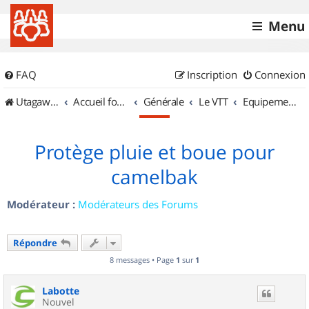
Menu
FAQ
Inscription
Connexion
UtagawaVTT (Randos VTT et VTTAE avec traces GPS)
Accueil forum
Générale
Le VTT
Equipements et Accessoires
Protège pluie et boue pour
camelbak
Modérateur :
Modérateurs des Forums
Répondre
8 messages • Page
1
sur
1
Labotte
Nouvel