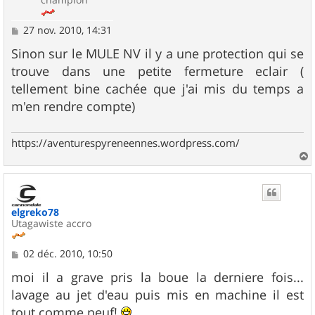
M
27 nov. 2010, 14:31
e
s
Sinon sur le MULE NV il y a une protection qui se
s
trouve dans une petite fermeture eclair (
a
g
tellement bine cachée que j'ai mis du temps a
e
m'en rendre compte)
https://aventurespyreneennes.wordpress.com/
a
u
t
elgreko78
Utagawiste accro
M
02 déc. 2010, 10:50
e
s
moi il a grave pris la boue la derniere fois...
s
lavage au jet d'eau puis mis en machine il est
a
g
tout comme neuf!