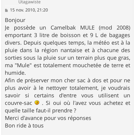
Utagawiste
M
15 nov. 2010, 21:20
e
s
Bonjour
s
Je possède un Camelbak MULE (mod 2008)
a
g
emportant 3 litre de boisson et 9 L de bagages
e
divers. Depuis quelques temps, la météo est à la
pluie dans la région nantaise et à chacune des
sorties sous la pluie sur un terrain plus que gras,
ma "Mule" est totalement mouchetée de terre et
humide.
Afin de préserver mon cher sac à dos et pour ne
plus avoir à le nettoyer totalement, je voudrais
savoir si certains d'entre vous utilisent un
couvre-sac
. Si oui où l'avez vous achetez et
quelle taille faut-il prendre ?
Merci d'avance pour vos réponses
Bon ride à tous