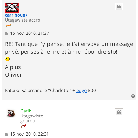
u
t
carribou87
Utagawiste accro
M
15 nov. 2010, 21:37
e
s
RE! Tant que j'y pense, je t'ai envoyé un message
s
privé, penses à le lire et à me répondre stp!
a
g
e
A plus
Olivier
Fatbike Salamandre "Charlotte" +
edge
800
a
u
Garik
t
Utagawiste
gourou
M
15 nov. 2010, 22:31