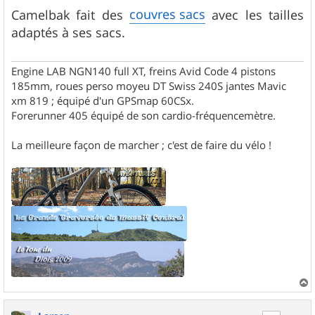
e
s
couvres sacs
Camelbak fait des
avec les tailles
s
adaptés à ses sacs.
a
g
e
Engine LAB NGN140 full XT, freins Avid Code 4 pistons
185mm, roues perso moyeu DT Swiss 240S jantes Mavic
xm 819 ; équipé d'un GPSmap 60CSx.
Forerunner 405 équipé de son cardio-fréquencemètre.
La meilleure façon de marcher ; c'est de faire du vélo !
a
u