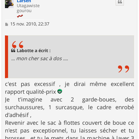
Larsen
t
Utagawiste
gourou
M
15 nov. 2010, 22:37
e
s
s
a
g
Labotte a écrit :
e
... mon cher sac à dos ....
c'est pas excessif , je dirai même excellent
rapport qualité-prix
Je t'imagine avec 2 garde-boues, des
surchaussures, 1 surcasque, le cadre enrobé
d'adhésif ,
Revenir avec le sac à flottes couvert de boue ce
n'est pas exceptionnel, tu laisses sécher et tu
brosses , et tu le mets dans la machine à laver 3