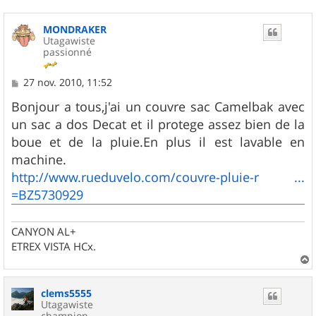
MONDRAKER
Utagawiste
passionné
M
27 nov. 2010, 11:52
e
s
Bonjour a tous,j'ai un couvre sac Camelbak avec
s
un sac a dos Decat et il protege assez bien de la
a
g
boue et de la pluie.En plus il est lavable en
e
machine.
http://www.rueduvelo.com/couvre-pluie-r ...
=BZ5730929
CANYON AL+
ETREX VISTA HCx.
a
u
clems5555
t
Utagawiste
champion