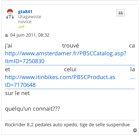
a
u
gta841
t
Utagawiste
novice
M
04 juin 2011, 08:32
e
s
j'ai trouvé ca
s
http://www.amsterdamer.fr/PBSCCatalog.asp?
a
g
ItmID=7250830
e
et celui la
http://www.itinbikes.com/PBSCProduct.as ...
ID=7170648
sur le net
quelqu'un connait???
Rockrider 8,2 pedales auto xpedo, tige de selle suspendue
a