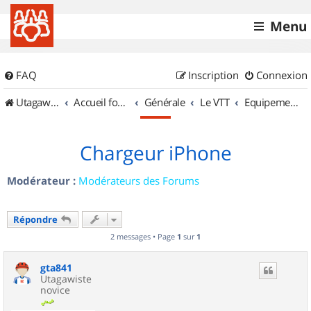
Menu
FAQ
Inscription
Connexion
UtagawaVTT (Randos VTT et VTTAE avec traces GPS)
Accueil forum
Générale
Le VTT
Equipements et Accessoires
Chargeur iPhone
Modérateur :
Modérateurs des Forums
Répondre
2 messages • Page
1
sur
1
gta841
Utagawiste
novice