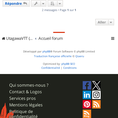
u
Répondre
t
2 messages • Page
1
sur
1
Aller
UtagawaVTT (Randos VTT et VTTAE avec traces GPS)
Accueil forum
Développé par
phpBB
® Forum Software © phpBB Limited
Traduction française officielle
©
Qiaeru
Optimized by:
phpBB SEO
Confidentialité
|
Conditions
Qui sommes-nous ?
Contact & Logos
Services pros
Mentions légales
Politique de
confidentialité