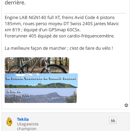
derrière.
Engine LAB NGN140 full XT, freins Avid Code 4 pistons
185mm, roues perso moyeu DT Swiss 240S jantes Mavic
xm 819 ; équipé d'un GPSmap 60CSx.
Forerunner 405 équipé de son cardio-fréquencemètre.
La meilleure façon de marcher ; c'est de faire du vélo !
a
u
Tekila
t
Utagawiste
champion