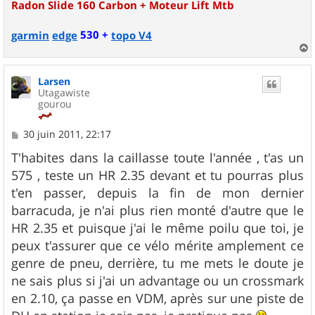
Radon Slide 160 Carbon + Moteur Lift Mtb
530 +
garmin
edge
topo V4
a
u
Larsen
t
Utagawiste
gourou
M
30 juin 2011, 22:17
e
s
T'habites dans la caillasse toute l'année , t'as un
s
575 , teste un HR 2.35 devant et tu pourras plus
a
g
t'en passer, depuis la fin de mon dernier
e
barracuda, je n'ai plus rien monté d'autre que le
HR 2.35 et puisque j'ai le même poilu que toi, je
peux t'assurer que ce vélo mérite amplement ce
genre de pneu, derrière, tu me mets le doute je
ne sais plus si j'ai un advantage ou un crossmark
en 2.10, ça passe en VDM, après sur une piste de