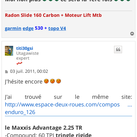
Radon Slide 160 Carbon + Moteur Lift Mtb
530 +
garmin
edge
topo V4
a
u
titi30gsi
t
Utagawiste
expert
M
03 juil. 2011, 00:02
e
s
J'hésite encore
s
a
g
J'ai trouvé sur le même site:
e
http://www.espace-deux-roues.com/compos ...
enduro_126
le Maxxis Advantage 2.25 TR
-Compound: 60 TPI
tringle rigide