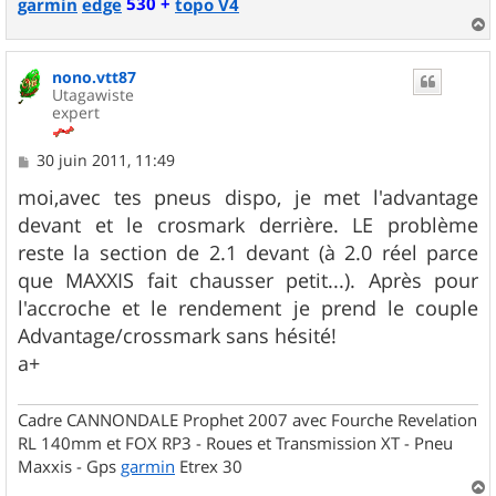
530 +
garmin
edge
topo V4
a
u
nono.vtt87
t
Utagawiste
expert
M
30 juin 2011, 11:49
e
s
moi,avec tes pneus dispo, je met l'advantage
s
devant et le crosmark derrière. LE problème
a
g
reste la section de 2.1 devant (à 2.0 réel parce
e
que MAXXIS fait chausser petit...). Après pour
l'accroche et le rendement je prend le couple
Advantage/crossmark sans hésité!
a+
Cadre CANNONDALE Prophet 2007 avec Fourche Revelation
RL 140mm et FOX RP3 - Roues et Transmission XT - Pneu
Maxxis - Gps
garmin
Etrex 30