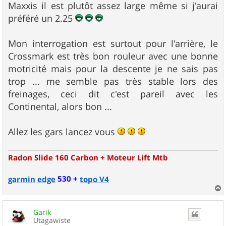
Maxxis il est plutôt assez large même si j'aurai
préféré un 2.25
Mon interrogation est surtout pour l'arrière, le
Crossmark est très bon rouleur avec une bonne
motricité mais pour la descente je ne sais pas
trop ... me semble pas très stable lors des
freinages, ceci dit c'est pareil avec les
Continental, alors bon ...
Allez les gars lancez vous
Radon Slide 160 Carbon + Moteur Lift Mtb
530 +
garmin
edge
topo V4
a
u
Garik
t
Utagawiste