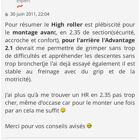
expert
M
30 juin 2011, 22:04
e
s
Pour résumer le
High roller
est plébiscité pour
s
le
montage avan
t, en 2.35 de section(sécurité,
a
g
accroche et confort),
pour l'arrière l'Advantage
e
2.1
devrait me permettre de grimper sans trop
de difficultés et appréhender les descentes sans
trop broncher(je l'ai dejà essayé également il est
stable au freinage avec du grip et de la
motricité).
J'ai plus qu'à me trouver un HR en 2.35 pas trop
cher, même d'occase car pour le monter une fois
par an cela me suffit
Merci pour vos conseils avisés