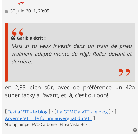
M
30 juin 2011, 20:05
e
s
s
a
g
Garik a écrit :
e
Mais si tu veux investir dans un train de pneu
vraiment adapté monte du High Roller devant et
derrière.
en 2,35 bien sûr, avec de préférence un 42a
super tacky à l'avant, et là, c'est du bon!
[
] - [
] - [
Tekila VTT - le blog
La GTMC à VTT - le blog
]
Arverne VTT : le forum auvergnat du VTT
Stumpjumper EVO Carbone - Etrex Vista Hcx
a
u