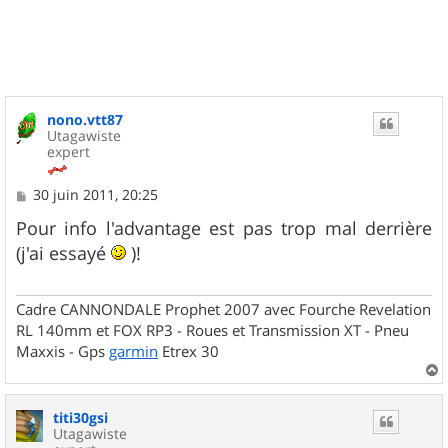
t
nono.vtt87
Utagawiste
expert
M
30 juin 2011, 20:25
e
s
Pour info l'advantage est pas trop mal derrière
s
(j'ai essayé
)!
a
g
e
Cadre CANNONDALE Prophet 2007 avec Fourche Revelation
RL 140mm et FOX RP3 - Roues et Transmission XT - Pneu
Maxxis - Gps
garmin
Etrex 30
a
u
titi30gsi
t
Utagawiste