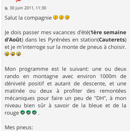
M
30 juin 2011, 11:30
e
s
Salut la compagnie
s
a
g
Je dois passer mes vacances d'été(
1ère semaine
e
d'Août
) dans les Pyrénées en station(
Cauterets
)
et je m'interroge sur la monte de pneus à choisir.
Mon programme est le suivant: une ou deux
rando en montagne avec environ 1000m de
dénivelé positif et autant de descente, et une
matinée ou deux à profiter des remontées
mécaniques pour faire un peu de "DH", à mon
niveau bien sûr à savoir de la bleue et de la
rouge
.
Mes pneus: