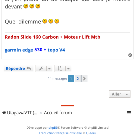
devant
Quel dilemme
Radon Slide 160 Carbon + Moteur Lift Mtb
530 +
garmin
edge
topo V4
a
u
Répondre
t
14 messages
1
2
Suivant
Aller
UtagawaVTT (Randos VTT et VTTAE avec traces GPS)
Accueil forum
Développé par
phpBB
® Forum Software © phpBB Limited
Traduction française officielle
©
Qiaeru