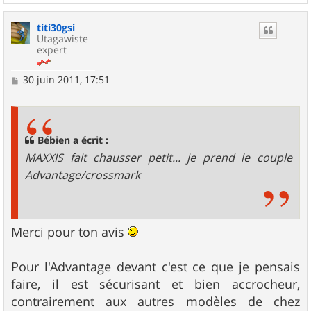
a
u
titi30gsi
t
Utagawiste
expert
M
30 juin 2011, 17:51
e
s
s
a
g
Bébien a écrit :
e
MAXXIS fait chausser petit... je prend le couple
Advantage/crossmark
Merci pour ton avis
Pour l'Advantage devant c'est ce que je pensais
faire, il est sécurisant et bien accrocheur,
contrairement aux autres modèles de chez