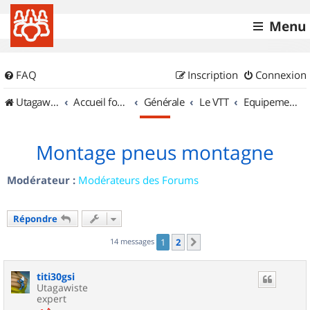
Menu
FAQ
Inscription
Connexion
UtagawaVTT (Randos VTT et VTTAE avec traces GPS)
Accueil forum
Générale
Le VTT
Equipements et Accessoires
Montage pneus montagne
Modérateur :
Modérateurs des Forums
Répondre
14 messages
1
2
Suivant
titi30gsi
Utagawiste
expert