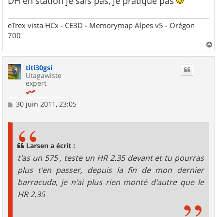
DH en station je sais pas, je pratique pas
eTrex vista HCx - CE3D - Memorymap Alpes v5 - Orégon
700
a
u
titi30gsi
t
Utagawiste
expert
M
30 juin 2011, 23:05
e
s
s
a
g
Larsen a écrit :
e
t'as un 575 , teste un HR 2.35 devant et tu pourras
plus t'en passer, depuis la fin de mon dernier
barracuda, je n'ai plus rien monté d'autre que le
HR 2.35