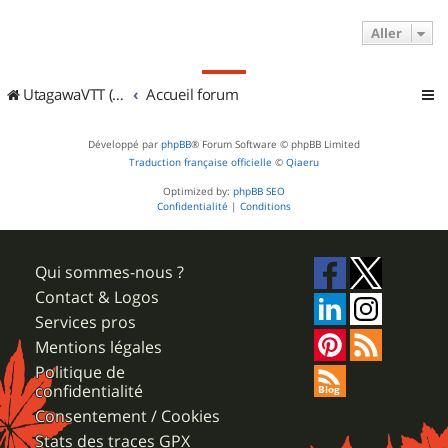
Aller
UtagawaVTT (Randos VTT et VTTAE avec traces GPS)
Accueil forum
Développé par
phpBB
® Forum Software © phpBB Limited
Traduction française officielle
©
Qiaeru
Optimized by:
phpBB SEO
Confidentialité
|
Conditions
Qui sommes-nous ?
Contact & Logos
Services pros
Mentions légales
Politique de
confidentialité
Consentement / Cookies
Stats des traces GPX