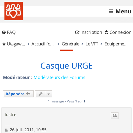
Menu
FAQ
Inscription
Connexion
UtagawaVTT (Randos VTT et VTTAE avec traces GPS)
Accueil forum
Générale
Le VTT
Equipements et Accessoires
Casque URGE
Modérateur :
Modérateurs des Forums
Répondre
1 message • Page
1
sur
1
lustre
M
26 juil. 2011, 10:55