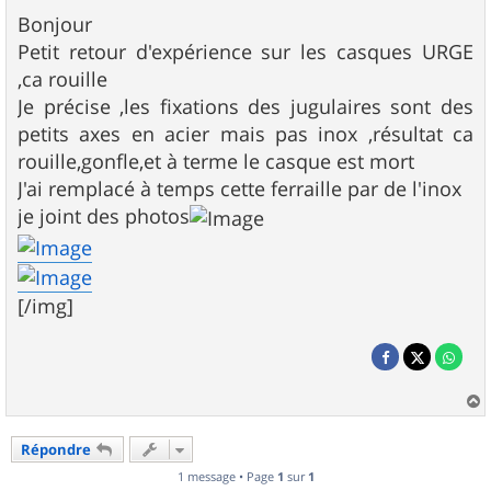
e
s
Bonjour
s
Petit retour d'expérience sur les casques URGE
a
g
,ca rouille
e
Je précise ,les fixations des jugulaires sont des
petits axes en acier mais pas inox ,résultat ca
rouille,gonfle,et à terme le casque est mort
J'ai remplacé à temps cette ferraille par de l'inox
je joint des photos
[/img]
a
u
Répondre
t
1 message • Page
1
sur
1