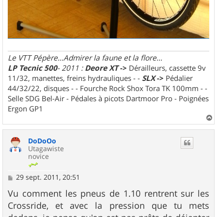
Le VTT Pépère...Admirer la faune et la flore...
LP Tecnic 500
- 2011 :
Deore XT
->
Dérailleurs, cassette 9v
11/32, manettes, freins hydrauliques - -
SLX
->
Pédalier
44/32/22, disques - - Fourche Rock Shox Tora TK 100mm - -
Selle SDG Bel-Air - Pédales à picots Dartmoor Pro - Poignées
Ergon GP1
a
u
DoDoOo
t
Utagawiste
novice
M
29 sept. 2011, 20:51
e
s
Vu comment les pneus de 1.10 rentrent sur les
s
Crossride, et avec la pression que tu mets
a
g