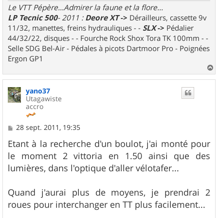
Le VTT Pépère...Admirer la faune et la flore...
LP Tecnic 500
- 2011 :
Deore XT
->
Dérailleurs, cassette 9v
11/32, manettes, freins hydrauliques - -
SLX
->
Pédalier
44/32/22, disques - - Fourche Rock Shox Tora TK 100mm - -
Selle SDG Bel-Air - Pédales à picots Dartmoor Pro - Poignées
Ergon GP1
a
u
yano37
t
Utagawiste
accro
M
28 sept. 2011, 19:35
e
s
Etant à la recherche d'un boulot, j'ai monté pour
s
le moment 2 vittoria en 1.50 ainsi que des
a
g
lumières, dans l'optique d'aller vélotafer...
e
Quand j'aurai plus de moyens, je prendrai 2
roues pour interchanger en TT plus facilement...