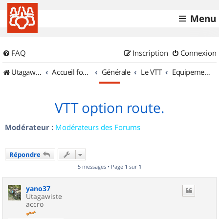
Menu
FAQ
Inscription
Connexion
UtagawaVTT (Randos VTT et VTTAE avec traces GPS)
Accueil forum
Générale
Le VTT
Equipements et Accessoires
VTT option route.
Modérateur :
Modérateurs des Forums
Répondre
5 messages • Page
1
sur
1
yano37
Utagawiste
accro