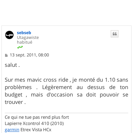
sebseb
Utagawiste
habitué
M
13 sept. 2011, 08:00
e
s
salut .
s
a
g
Sur mes mavic cross ride , je monté du 1.10 sans
e
problèmes . Légèrement au dessus de ton
budget , mais d'occasion sa doit pouvoir se
trouver .
Ce qui ne tue pas rend plus fort
Lapierre Xcontrol 410 (2010)
garmin
Etrex Vista HCx