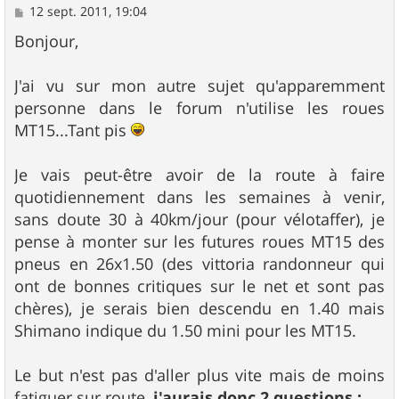
M
12 sept. 2011, 19:04
e
s
Bonjour,
s
a
g
J'ai vu sur mon autre sujet qu'apparemment
e
personne dans le forum n'utilise les roues
MT15...Tant pis
Je vais peut-être avoir de la route à faire
quotidiennement dans les semaines à venir,
sans doute 30 à 40km/jour (pour vélotaffer), je
pense à monter sur les futures roues MT15 des
pneus en 26x1.50 (des vittoria randonneur qui
ont de bonnes critiques sur le net et sont pas
chères), je serais bien descendu en 1.40 mais
Shimano indique du 1.50 mini pour les MT15.
Le but n'est pas d'aller plus vite mais de moins
fatiguer sur route,
j'aurais donc 2 questions :