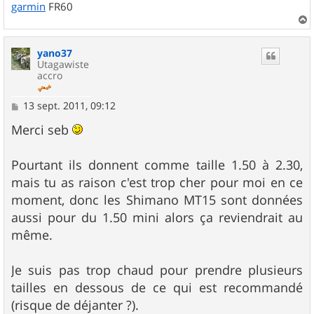
garmin
FR60
a
u
yano37
t
Utagawiste
accro
M
13 sept. 2011, 09:12
e
s
Merci seb
s
a
g
Pourtant ils donnent comme taille 1.50 à 2.30,
e
mais tu as raison c'est trop cher pour moi en ce
moment, donc les Shimano MT15 sont données
aussi pour du 1.50 mini alors ça reviendrait au
même.
Je suis pas trop chaud pour prendre plusieurs
tailles en dessous de ce qui est recommandé
(risque de déjanter ?).