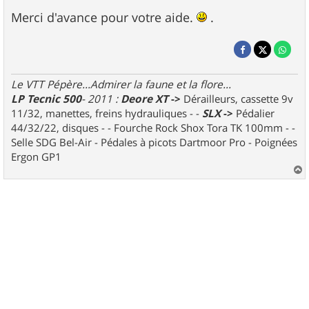
Merci d'avance pour votre aide.
.
Le VTT Pépère...Admirer la faune et la flore...
LP Tecnic 500
- 2011 :
Deore XT
->
Dérailleurs, cassette 9v
11/32, manettes, freins hydrauliques - -
SLX
->
Pédalier
44/32/22, disques - - Fourche Rock Shox Tora TK 100mm - -
Selle SDG Bel-Air - Pédales à picots Dartmoor Pro - Poignées
Ergon GP1
a
u
t