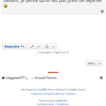
dedans, je pense qu'on est pas prêts de déjanter
e
a
u
t
Répondre
5 messages • Page
1
sur
1
Aller
UtagawaVTT (Randos VTT et VTTAE avec traces GPS)
Accueil forum
Développé par
phpBB
® Forum Software © phpBB Limited
Traduction française officielle
©
Qiaeru
Optimized by:
phpBB SEO
Confidentialité
|
Conditions