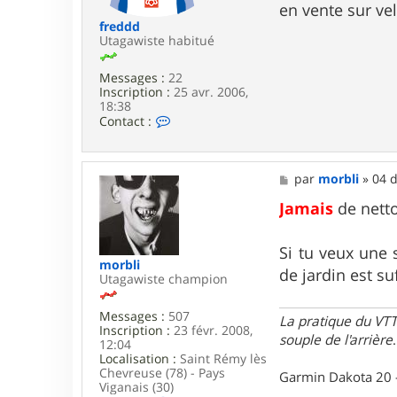
en vente sur vel
s
t
freddd
m
Utagawiste habitué
a
n
Messages :
22
u
Inscription :
25 avr. 2006,
9
18:38
1
C
Contact :
o
n
t
a
M
par
morbli
»
04 d
c
e
t
s
Jamais
de nett
e
s
r
a
f
g
Si tu veux une 
r
e
morbli
de jardin est su
e
Utagawiste champion
d
d
Messages :
507
d
La pratique du VTT
Inscription :
23 févr. 2008,
souple de l'arrière
.
12:04
Localisation :
Saint Rémy lès
Chevreuse (78) - Pays
Garmin Dakota 20 
Viganais (30)