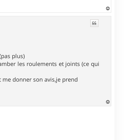
H
a
u
t
(pas plus)
amber les roulements et joints (ce qui
it me donner son avis,je prend
H
a
u
t