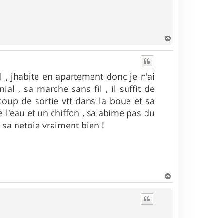
H
a
u
t
7l , jhabite en apartement donc je n'ai
al , sa marche sans fil , il suffit de
aucoup de sortie vtt dans la boue et sa
de l'eau et un chiffon , sa abime pas du
 sa netoie vraiment bien !
H
a
u
t