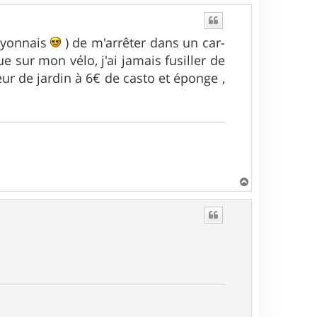
 lyonnais
) de m'arrêter dans un car-
 sur mon vélo, j'ai jamais fusiller de
eur de jardin à 6€ de casto et éponge ,
H
a
u
t