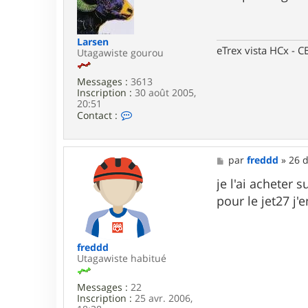
e
s
r
a
s
g
w
e
Larsen
i
eTrex vista HCx -
Utagawiste gourou
m
s
s
Messages :
3613
Inscription :
30 août 2005,
20:51
C
Contact :
o
n
t
a
M
par
freddd
»
26 d
c
e
t
s
je l'ai acheter 
e
s
pour le jet27 j'
r
a
L
g
a
e
r
s
freddd
e
Utagawiste habitué
n
Messages :
22
Inscription :
25 avr. 2006,