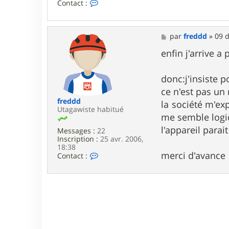
C
Contact :
o
n
t
a
M
par
freddd
»
09 d
c
e
t
s
enfin j'arrive a 
e
s
r
a
m
g
donc:j'insiste 
o
e
ce n'est pas un
r
b
freddd
la société m'ex
l
Utagawiste habitué
me semble logi
i
l'appareil para
Messages :
22
Inscription :
25 avr. 2006,
18:38
merci d'avance
C
Contact :
o
n
t
a
c
t
e
r
f