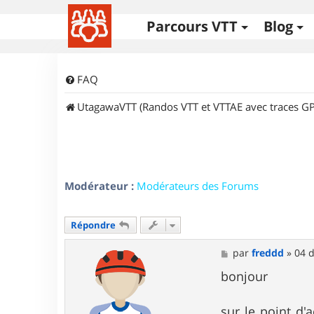
Parcours VTT
Blog
FAQ
UtagawaVTT (Randos VTT et VTTAE avec traces GP
Modérateur :
Modérateurs des Forums
Répondre
M
par
freddd
»
04 d
e
s
bonjour
s
a
g
sur le point d'