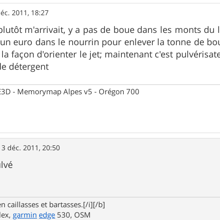
éc. 2011, 18:27
u plutôt m'arrivait, y a pas de boue dans les monts du
un euro dans le nourrin pour enlever la tonne de boue
la façon d'orienter le jet; maintenant c'est pulvérisat
de détergent
 CE3D - Memorymap Alpes v5 - Orégon 700
13 déc. 2011, 20:50
lvé
n caillasses et bartasses.[/i][/b]
lex,
garmin
edge
530, OSM