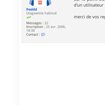
e
d'un utilisateur
freddd
Utagawiste habitué
merci de vos r
Messages :
22
Inscription :
25 avr. 2006,
18:38
C
Contact :
o
n
t
a
c
t
e
r
f
r
e
d
d
d