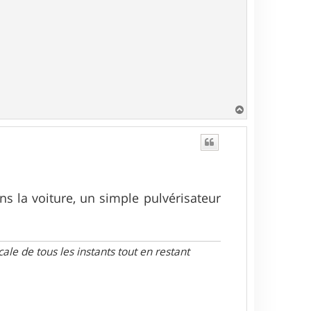
H
a
u
t
s la voiture, un simple pulvérisateur
le de tous les instants tout en restant