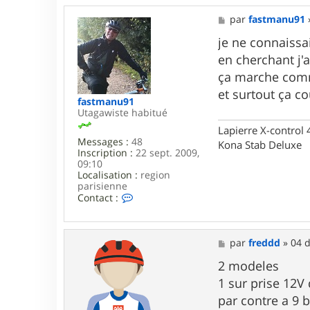
M
par
fastmanu91
e
s
je ne connaissa
s
en cherchant j'a
a
g
ça marche com
e
et surtout ça c
fastmanu91
Utagawiste habitué
Lapierre X-control
Messages :
48
Kona Stab Deluxe
Inscription :
22 sept. 2009,
09:10
Localisation :
region
parisienne
C
Contact :
o
n
t
a
M
par
freddd
»
04 d
c
e
t
s
2 modeles
e
s
1 sur prise 12V 
r
a
f
g
par contre a 9 b
a
e