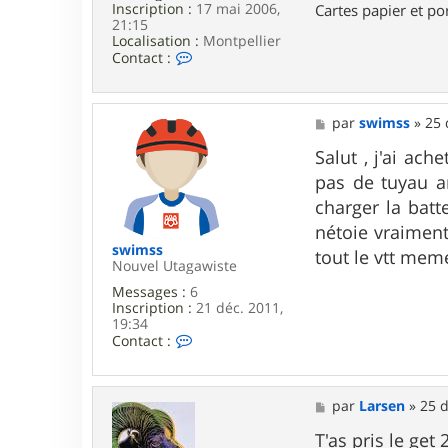
Inscription :
17 mai 2006,
Cartes papier et po
n
21:15
Localisation :
Montpellier
C
Contact :
o
n
t
a
M
par
swimss
»
25 
c
e
t
s
Salut , j'ai ac
e
s
pas de tuyau ar
r
a
F
g
charger la batte
r
e
nétoie vraiment 
a
n
swimss
tout le vtt mem
c
Nouvel Utagawiste
e
Messages :
6
s
Inscription :
21 déc. 2011,
c
19:34
o
C
Contact :
o
n
t
a
M
par
Larsen
»
25 d
c
e
t
s
T'as pris le get