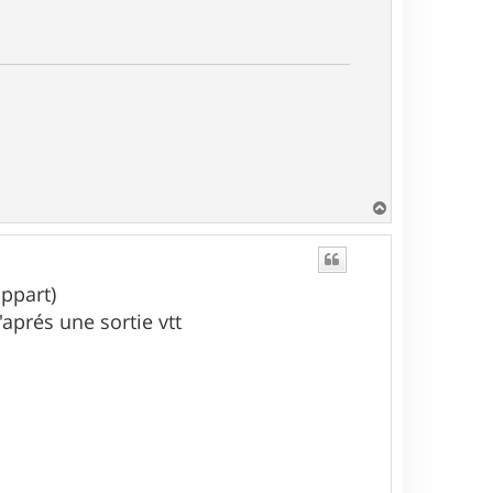
H
a
u
t
appart)
'aprés une sortie vtt