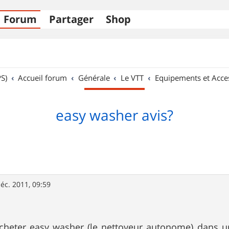
Forum
Partager
Shop
S)
Accueil forum
Générale
Le VTT
Equipements et Acce
easy washer avis?
éc. 2011, 09:59
acheter easy washer (le nettoyeur autonome) dans une