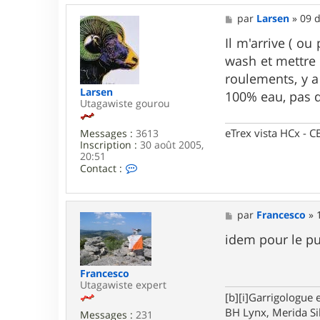
r
M
par
Larsen
»
09 d
e
e
d
s
Il m'arrive ( o
d
s
d
wash et mettre 
a
g
roulements, y a 
e
Larsen
100% eau, pas 
Utagawiste gourou
eTrex vista HCx -
Messages :
3613
Inscription :
30 août 2005,
20:51
C
Contact :
o
n
t
a
M
par
Francesco
»
c
e
t
s
idem pour le pu
e
s
r
a
L
g
Francesco
a
e
Utagawiste expert
r
[b][i]Garrigologue e
s
BH Lynx, Merida Si
Messages :
231
e