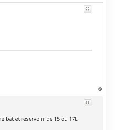
H
a
u
t
ne bat et reservoirr de 15 ou 17L