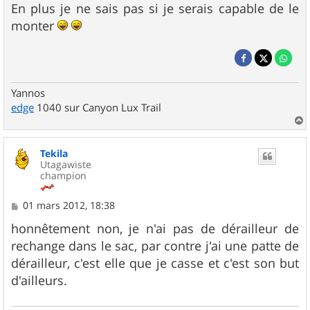
En plus je ne sais pas si je serais capable de le
monter
Yannos
edge
1040 sur Canyon Lux Trail
a
u
Tekila
t
Utagawiste
champion
M
01 mars 2012, 18:38
e
s
honnêtement non, je n'ai pas de dérailleur de
s
rechange dans le sac, par contre j'ai une patte de
a
g
dérailleur, c'est elle que je casse et c'est son but
e
d'ailleurs.