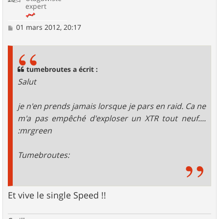
expert
M
01 mars 2012, 20:17
e
s
s
a
g
tumebroutes a écrit :
e
Salut
je n'en prends jamais lorsque je pars en raid. Ca ne
m'a pas empêché d'exploser un XTR tout neuf....
:mrgreen
Tumebroutes:
Et vive le single Speed !!