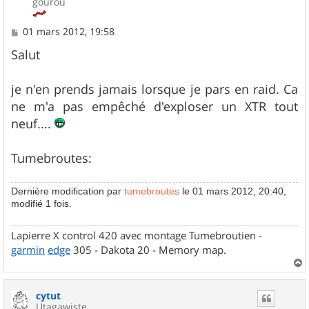
gourou
M
01 mars 2012, 19:58
e
s
Salut
s
a
g
je n'en prends jamais lorsque je pars en raid. Ca
e
ne m'a pas empêché d'exploser un XTR tout
neuf....
Tumebroutes:
Dernière modification par
tumebroutes
le 01 mars 2012, 20:40,
modifié 1 fois.
Lapierre X control 420 avec montage Tumebroutien -
garmin
edge
305 - Dakota 20 - Memory map.
a
u
cytut
t
Utagawiste