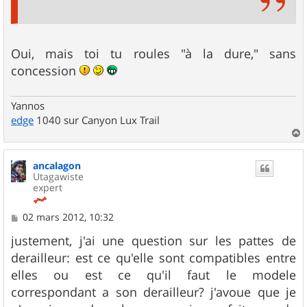
Oui, mais toi tu roules "à la dure," sans
concession
Yannos
edge
1040 sur Canyon Lux Trail
a
u
ancalagon
t
Utagawiste
expert
M
02 mars 2012, 10:32
e
s
justement, j'ai une question sur les pattes de
s
derailleur: est ce qu'elle sont compatibles entre
a
g
elles ou est ce qu'il faut le modele
e
correspondant a son derailleur? j'avoue que je