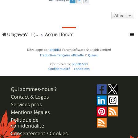
Suivant
Aller
UtagawaVTT (Randos VTT et VTTAE avec traces GPS)
Accueil forum
Développé par
phpBB
® Forum Software © phpBB Limited
Traduction française officielle
©
Qiaeru
Optimized by:
phpBB SEO
Confidentialité
|
Conditions
Qui sommes-nous ?
Contact & Logos
Services pros
Mentions légales
Politique de
confidentialité
Consentement / Cookies