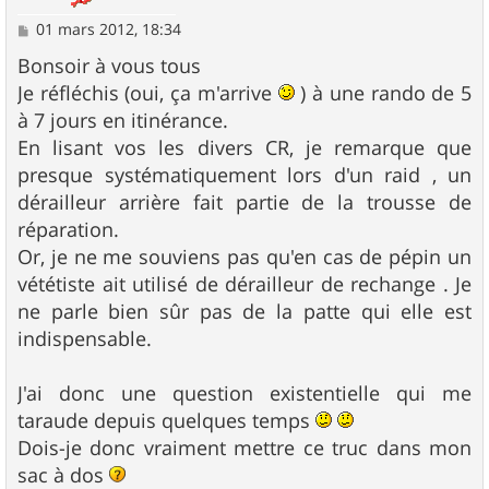
M
01 mars 2012, 18:34
e
s
Bonsoir à vous tous
s
Je réfléchis (oui, ça m'arrive
) à une rando de 5
a
g
à 7 jours en itinérance.
e
En lisant vos les divers CR, je remarque que
presque systématiquement lors d'un raid , un
dérailleur arrière fait partie de la trousse de
réparation.
Or, je ne me souviens pas qu'en cas de pépin un
vététiste ait utilisé de dérailleur de rechange . Je
ne parle bien sûr pas de la patte qui elle est
indispensable.
J'ai donc une question existentielle qui me
taraude depuis quelques temps
Dois-je donc vraiment mettre ce truc dans mon
sac à dos