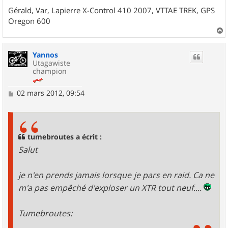
Gérald, Var, Lapierre X-Control 410 2007, VTTAE TREK, GPS
Oregon 600
a
u
Yannos
t
Utagawiste
champion
M
02 mars 2012, 09:54
e
s
s
a
g
tumebroutes a écrit :
e
Salut
je n'en prends jamais lorsque je pars en raid. Ca ne
m'a pas empêché d'exploser un XTR tout neuf....
Tumebroutes: