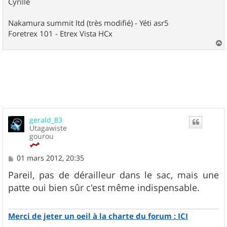
Cyrille
Nakamura summit ltd (très modifié) - Yéti asr5
Foretrex 101 - Etrex Vista HCx
a
u
t
gerald_83
Utagawiste
gourou
M
01 mars 2012, 20:35
e
s
Pareil, pas de dérailleur dans le sac, mais une
s
patte oui bien sûr c'est même indispensable.
a
g
e
Merci de jeter un oeil à la charte du forum : ICI