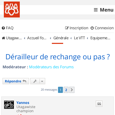
Menu
FAQ
Inscription
Connexion
UtagawaVTT (Randos VTT et VTTAE avec traces GPS)
Accueil forum
Générale
Le VTT
Equipements et Accessoires
Dérailleur de rechange ou pas ?
Modérateur :
Modérateurs des Forums
Répondre
20 messages
1
2
Suivant
Yannos
Utagawiste
champion