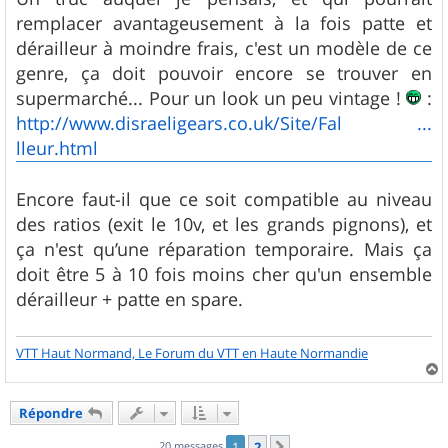
remplacer avantageusement à la fois patte et
dérailleur à moindre frais, c'est un modèle de ce
genre, ça doit pouvoir encore se trouver en
supermarché... Pour un look un peu vintage !
:
http://www.disraeligears.co.uk/Site/Fal ...
lleur.html
Encore faut-il que ce soit compatible au niveau
des ratios (exit le 10v, et les grands pignons), et
ça n'est qu’une réparation temporaire. Mais ça
doit être 5 à 10 fois moins cher qu'un ensemble
dérailleur + patte en spare.
VTT Haut Normand, Le Forum du VTT en Haute Normandie
a
u
Répondre
t
20 messages
1
2