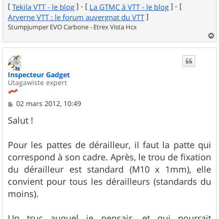
[
] - [
] - [
Tekila VTT - le blog
La GTMC à VTT - le blog
]
Arverne VTT : le forum auvergnat du VTT
Stumpjumper EVO Carbone - Etrex Vista Hcx
a
u
t
Inspecteur Gadget
Utagawiste expert
M
02 mars 2012, 10:49
e
s
Salut !
s
a
g
Pour les pattes de dérailleur, il faut la patte qui
e
correspond à son cadre. Après, le trou de fixation
du dérailleur est standard (M10 x 1mm), elle
convient pour tous les dérailleurs (standards du
moins).
Un truc auquel je pensais, et qui pourrait