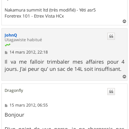
Nakamura summit ltd (très modifié) - Yéti asr5
Foretrex 101 - Etrex Vista HCx
a
u
JohnQ
t
Utagawiste habitué
M
14 mars 2012, 22:18
e
s
Il va me falloir trimbaler mes affaires pour 4
s
jours. J'ai peur qu' un sac de 14L soit insuffisant.
a
g
e
a
u
Dragonfly
t
M
15 mars 2012, 06:55
e
s
Bonjour
s
a
g