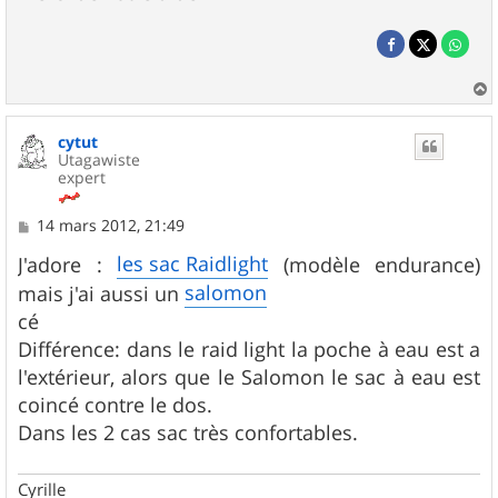
a
u
cytut
t
Utagawiste
expert
M
14 mars 2012, 21:49
e
s
les sac Raidlight
J'adore :
(modèle endurance)
s
salomon
mais j'ai aussi un
a
g
cé
e
Différence: dans le raid light la poche à eau est a
l'extérieur, alors que le Salomon le sac à eau est
coincé contre le dos.
Dans les 2 cas sac très confortables.
Cyrille