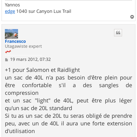
Yannos
edge
1040 sur Canyon Lux Trail
a
u
t
Francesco
Utagawiste expert
M
19 mars 2012, 07:32
e
s
+1 pour Salomon et Raidlight
s
un sac de 40L n'a pas besoin d'être plein pour
a
g
être confortable s'il a des sangles de
e
compression
et un sac "light" de 40L, peut être plus léger
qu'un sac de 20L standard
Si tu as un sac de 20L tu seras obligé de prendre
peu, avec un de 40L il aura une forte extension
d'utilisation