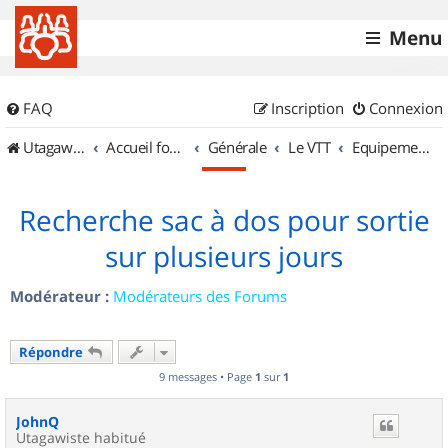
Menu
FAQ
Inscription
Connexion
UtagawaVTT (Randos VTT et VTTAE avec traces GPS)
Accueil forum
Générale
Le VTT
Equipements et Accessoires
Recherche sac à dos pour sortie
sur plusieurs jours
Modérateur :
Modérateurs des Forums
Répondre
9 messages • Page
1
sur
1
JohnQ
Utagawiste habitué