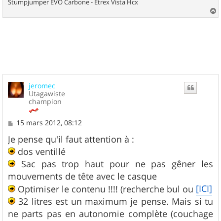
Stumpjumper EVO Carbone - Etrex Vista Hcx
a
u
t
jeromec
Utagawiste
champion
M
15 mars 2012, 08:12
e
s
Je pense qu'il faut attention à :
s
dos ventillé
a
g
Sac pas trop haut pour ne pas gêner les
e
mouvements de tête avec le casque
[ICI]
Optimiser le contenu !!!! (recherche bul ou
32 litres est un maximum je pense. Mais si tu
ne parts pas en autonomie complète (couchage