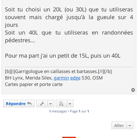
Soit tu choisi un 20L (ou 30L) que tu utiliseras
souvent mais chargé jusqu'à la gueule sur 4
jours
Soit un 40L que tu utiliseras en randonnées
pédestres...
Pour ma part j'ai un petit de 15L, puis un 40L
[b][i]Garrigologue en caillasses et bartasses.[/i][/b]
BH Lynx, Merida Silex,
garmin
edge
530, OSM
Cartes papier et porte carte
a
u
Répondre
t
9 messages • Page
1
sur
1
Aller