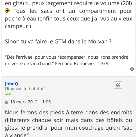
en gite) tu peux largement réduire le volume (20l)
Tous les sacs ont un compartiment pour
poche à eau (enfin tous ceux que j'ai vus au vieux
campeur )
Sinon tu va faire le GTM dans le Morvan ?
"Dès l'arrivée, pour vous récompenser, nous irons prendre
un verre de vin chaud." Fernand Bonnevie - 1979
a
u
JohnQ
t
Utagawiste habitué
M
18 mars 2012, 11:06
e
s
Nous ferons des pieds à terre dans des endroits
s
différents chaque soir mais dans des hôtels ou
a
g
gîtes. je prendrai pour mon couchage qu'un "sac
e
à viande".