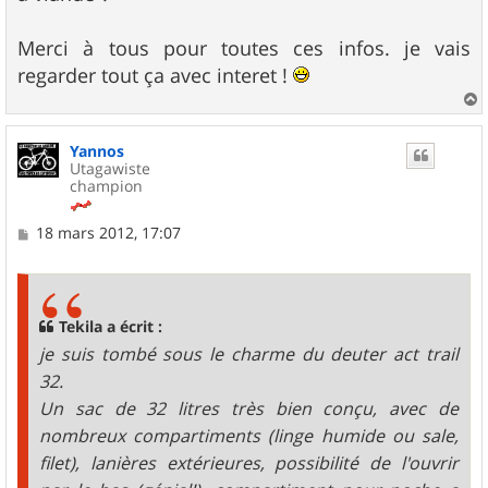
Merci à tous pour toutes ces infos. je vais
regarder tout ça avec interet !
a
u
Yannos
t
Utagawiste
champion
M
18 mars 2012, 17:07
e
s
s
a
g
Tekila a écrit :
e
je suis tombé sous le charme du deuter act trail
32.
Un sac de 32 litres très bien conçu, avec de
nombreux compartiments (linge humide ou sale,
filet), lanières extérieures, possibilité de l'ouvrir