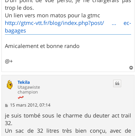
D'un point de vue perso, je ne chargerais pas
e
trop le dos.
Un lien vers mon matos pour la gtmc
http://gtmc-vtt.fr/blog/index.php?post/ ... ec-
bagages
Amicalement et bonne rando
@+
a
u
Tekila
t
Utagawiste
champion
M
15 mars 2012, 07:14
e
s
je suis tombé sous le charme du deuter act trail
s
32.
a
g
Un sac de 32 litres très bien conçu, avec de
e