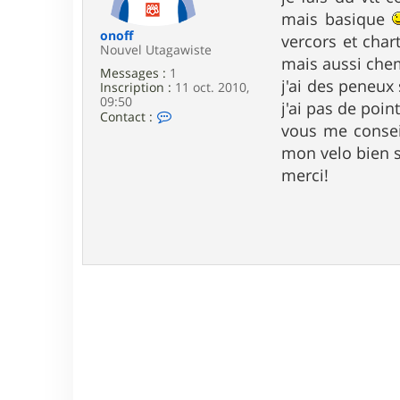
e
mais basique
onoff
vercors et char
Nouvel Utagawiste
mais aussi chem
Messages :
1
j'ai des peneux 
Inscription :
11 oct. 2010,
09:50
j'ai pas de poin
C
Contact :
vous me conseil
o
n
mon velo bien 
t
a
merci!
c
t
e
r
o
n
o
f
f