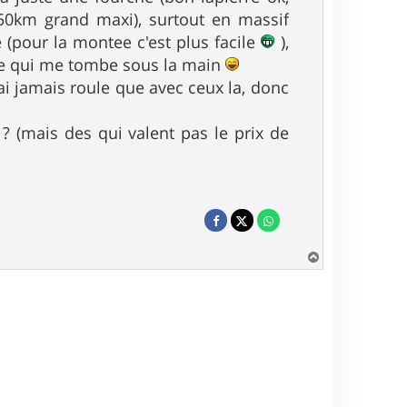
 50km grand maxi), surtout en massif
 (pour la montee c'est plus facile
),
 ce qui me tombe sous la main
'ai jamais roule que avec ceux la, donc
? (mais des qui valent pas le prix de
H
a
u
t