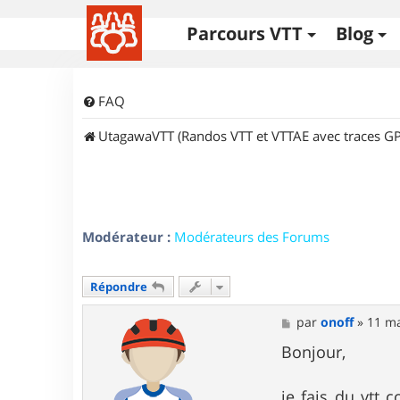
Parcours VTT
Blog
FAQ
UtagawaVTT (Randos VTT et VTTAE avec traces GP
Modérateur :
Modérateurs des Forums
Répondre
M
par
onoff
»
11 ma
e
s
Bonjour,
s
a
g
je fais du vtt