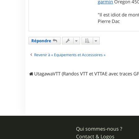
garmin
Oregon 450 
t
e
"Il est idiot de mon
r
T
Pierre Dac
r
i
c
o
Répondre
t
R
a
Revenir à « Equipements et Accessoires »
y
e
UtagawaVTT (Randos VTT et VTTAE avec traces GP
Qui sommes-nous ?
Contact & Logos