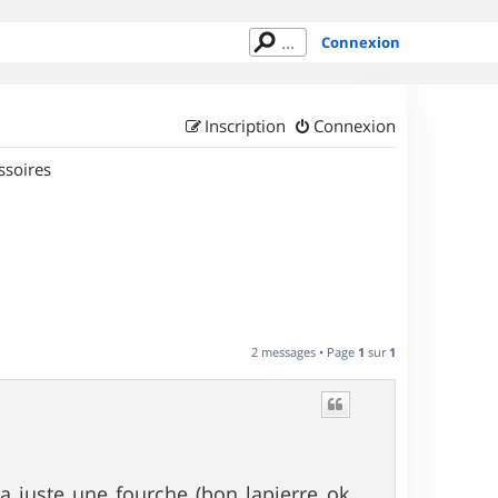
Connexion
Inscription
Connexion
ssoires
2 messages • Page
1
sur
1
 juste une fourche (bon lapierre ok,