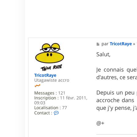
M
par
TricotRaye
»
e
s
Salut,
s
a
g
Je connais que
e
TricotRaye
d'autres, ce se
Utagawiste accro
Depuis un peu p
Messages :
121
Inscription :
11 févr. 2011,
accroche dans 
09:03
que j'y pense, j
Localisation :
77
C
Contact :
o
n
@+
t
a
c