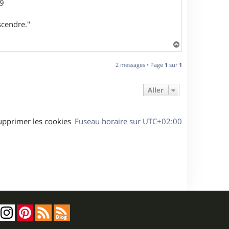
29
scendre."
H
a
u
2 messages • Page
1
sur
1
t
Aller
upprimer les cookies
Fuseau horaire sur
UTC+02:00