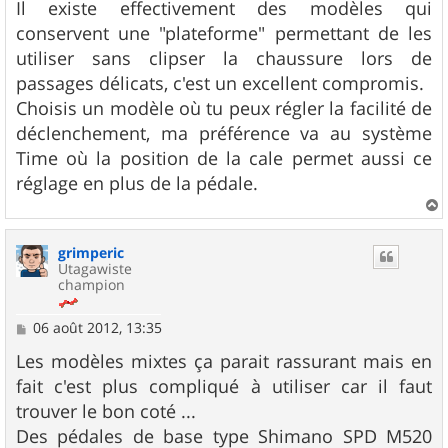
Il existe effectivement des modèles qui
conservent une "plateforme" permettant de les
utiliser sans clipser la chaussure lors de
passages délicats, c'est un excellent compromis.
Choisis un modèle où tu peux régler la facilité de
déclenchement, ma préférence va au système
Time où la position de la cale permet aussi ce
réglage en plus de la pédale.
a
u
grimperic
t
Utagawiste
champion
M
06 août 2012, 13:35
e
s
Les modèles mixtes ça parait rassurant mais en
s
fait c'est plus compliqué à utiliser car il faut
a
g
trouver le bon coté ...
e
Des pédales de base type Shimano SPD M520