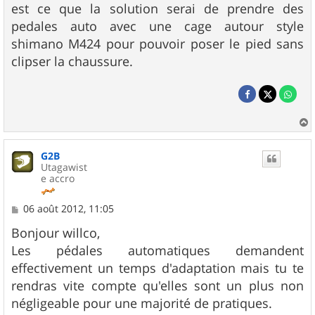
est ce que la solution serai de prendre des
pedales auto avec une cage autour style
shimano M424 pour pouvoir poser le pied sans
clipser la chaussure.
a
u
G2B
t
Utagawist
e accro
M
06 août 2012, 11:05
e
s
Bonjour willco,
s
Les pédales automatiques demandent
a
g
effectivement un temps d'adaptation mais tu te
e
rendras vite compte qu'elles sont un plus non
négligeable pour une majorité de pratiques.