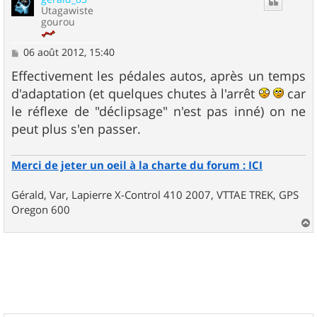
Utagawiste
gourou
M
06 août 2012, 15:40
e
s
Effectivement les pédales autos, après un temps
s
d'adaptation (et quelques chutes à l'arrêt
car
a
g
le réflexe de "déclipsage" n'est pas inné) on ne
e
peut plus s'en passer.
Merci de jeter un oeil à la charte du forum : ICI
Gérald, Var, Lapierre X-Control 410 2007, VTTAE TREK, GPS
Oregon 600
a
u
t