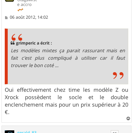
e accro
M
06 août 2012, 14:02
e
s
s
a
g
grimperic a écrit :
e
Les modèles mixtes ça parait rassurant mais en
fait c'est plus compliqué à utiliser car il faut
trouver le bon coté ...
Oui effectivement chez time les modèle Z ou
Xrock possèdent le socle et le double
enclenchement mais pour un prix supérieur à 20
€.
a
u
gerald_83
t