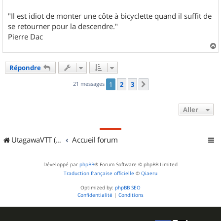
"Il est idiot de monter une côte à bicyclette quand il suffit de
se retourner pour la descendre."
Pierre Dac
a
u
Répondre
t
21 messages
1
2
3
Suivant
Aller
UtagawaVTT (Randos VTT et VTTAE avec traces GPS)
Accueil forum
Développé par
phpBB
® Forum Software © phpBB Limited
Traduction française officielle
©
Qiaeru
Optimized by:
phpBB SEO
Confidentialité
|
Conditions