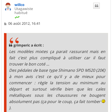
willco
Utagawiste
habitué
M
06 août 2012, 16:41
e
s
s
a
g
grimperic a écrit :
e
Les modèles mixtes ça parait rassurant mais en
fait c'est plus compliqué à utiliser car il faut
trouver le bon coté ...
Des pédales de base type Shimano SPD M520 (20€)
à mon avis c'est ce qu'il y a de mieux pour
commencer : règle la tension au minimum au
départ et surtout vérifie bien que les cales
métalliques sous les chaussures ne bougent
absolument pas (ça pour le coup, ça fait tomber
).