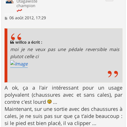
Utagawiste
champion
M
06 août 2012, 17:29
e
s
s
a
g
willco a écrit :
e
moi je ne veux pas une pédale reversible mais
plutot celle ci
A ok, ça a l'air intéressant pour un usage
polyvalent (chaussures avec et sans cales), par
contre c'est lourd
...
Maintenant, sur une sortie avec des chaussures à
cales, je ne suis pas sur que ça t'aide beaucoup :
si le pied est bien placé, il va clipper ...