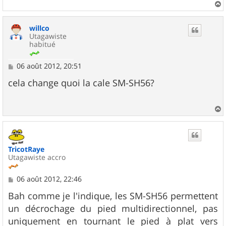
a
u
willco
t
Utagawiste
habitué
M
06 août 2012, 20:51
e
s
cela change quoi la cale SM-SH56?
s
a
g
e
a
u
t
TricotRaye
Utagawiste accro
M
06 août 2012, 22:46
e
s
Bah comme je l'indique, les SM-SH56 permettent
s
un décrochage du pied multidirectionnel, pas
a
g
uniquement en tournant le pied à plat vers