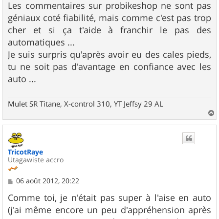
Les commentaires sur probikeshop ne sont pas
géniaux coté fiabilité, mais comme c'est pas trop
cher et si ça t'aide à franchir le pas des
automatiques ...
Je suis surpris qu'après avoir eu des cales pieds,
tu ne soit pas d'avantage en confiance avec les
auto ...
Mulet SR Titane, X-control 310, YT Jeffsy 29 AL
a
u
t
TricotRaye
Utagawiste accro
M
06 août 2012, 20:22
e
s
Comme toi, je n'était pas super à l'aise en auto
s
(j'ai même encore un peu d'appréhension après
a