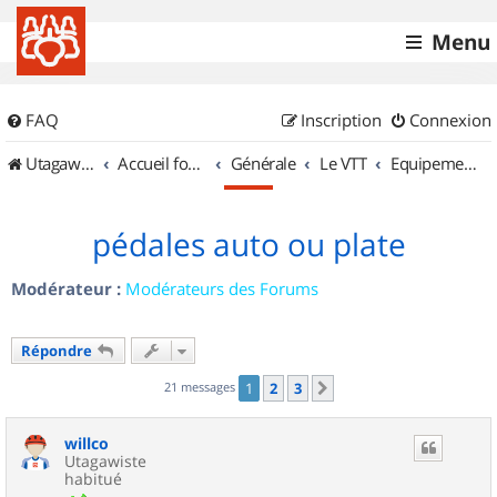
Menu
FAQ
Inscription
Connexion
UtagawaVTT (Randos VTT et VTTAE avec traces GPS)
Accueil forum
Générale
Le VTT
Equipements et Accessoires
pédales auto ou plate
Modérateur :
Modérateurs des Forums
Répondre
21 messages
1
2
3
Suivant
willco
Utagawiste
habitué