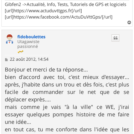
Gibfen2 ->Actualité, Info, Tests, Tutoriels de GPS et logiciels
[url]https://www.actuduvttgps.fr[/url]
[url]https://www.facebook.com/ActuDuVttGps/[/url]
a
u
fidoboulettes
t
Utagawiste
passionné
M
22 août 2012, 14:54
e
s
Bonjour et merci de ta réponse...
s
bien d'accord avec toi, c'est mieux d'essayer...
a
g
après, j’habite dans un trou et dès fois, c'est plus
e
facile de commander sur le net que de se
déplacer exprès....
mais comme je vais "à la ville" ce WE, j'irai
essayer quelques pompes histoire de me faire
une idée...
en tout cas, tu me conforte dans l'idée que les