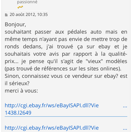
passionné
M
20 août 2012, 10:35
e
s
Bonjour,
s
souhaitant passer aux pédales auto mais en
a
g
même temps n'ayant pas envie de mettre trop de
e
ronds dedans, j'ai trouvé ça sur ebay et je
souhaitais votre avis par rapport à la qualité-
prix... je pense qu'il s'agit de "vieux" modèles
(pas trouvé de références sur les sites onlines).
Sinon, connaissez vous ce vendeur sur ebay? est
il sérieux?
merci à vous:
http://cgi.ebay.fr/ws/eBayISAPI.dll?Vie ...
1438.l2649
http://cgi.ebay.fr/ws/eBayISAPI.dll?Vie ...