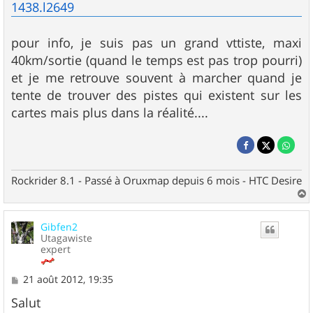
1438.l2649
pour info, je suis pas un grand vttiste, maxi
40km/sortie (quand le temps est pas trop pourri)
et je me retrouve souvent à marcher quand je
tente de trouver des pistes qui existent sur les
cartes mais plus dans la réalité....
Rockrider 8.1 - Passé à Oruxmap depuis 6 mois - HTC Desire
a
u
Gibfen2
t
Utagawiste
expert
M
21 août 2012, 19:35
e
s
Salut
s