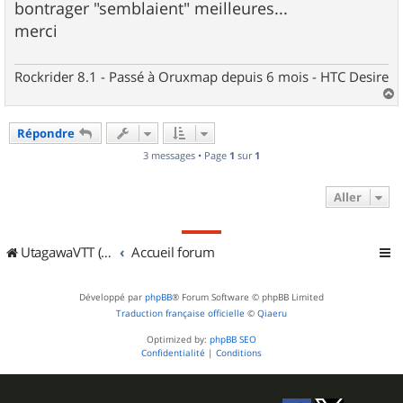
bontrager "semblaient" meilleures...
merci
Rockrider 8.1 - Passé à Oruxmap depuis 6 mois - HTC Desire
a
u
Répondre
t
3 messages • Page
1
sur
1
Aller
UtagawaVTT (Randos VTT et VTTAE avec traces GPS)
Accueil forum
Développé par
phpBB
® Forum Software © phpBB Limited
Traduction française officielle
©
Qiaeru
Optimized by:
phpBB SEO
Confidentialité
|
Conditions