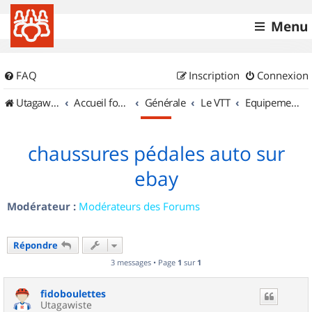
Menu
FAQ
Inscription
Connexion
UtagawaVTT (Randos VTT et VTTAE avec traces GPS)
Accueil forum
Générale
Le VTT
Equipements et Accessoires
chaussures pédales auto sur
ebay
Modérateur :
Modérateurs des Forums
Répondre
3 messages • Page
1
sur
1
fidoboulettes
Utagawiste