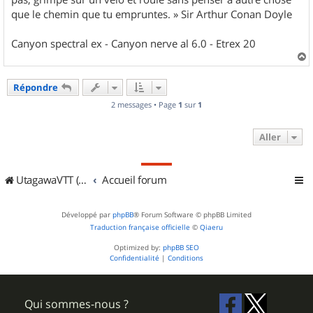
que le chemin que tu empruntes. » Sir Arthur Conan Doyle
Canyon spectral ex - Canyon nerve al 6.0 - Etrex 20
a
u
Répondre
t
2 messages • Page
1
sur
1
Aller
UtagawaVTT (Randos VTT et VTTAE avec traces GPS)
Accueil forum
Développé par
phpBB
® Forum Software © phpBB Limited
Traduction française officielle
©
Qiaeru
Optimized by:
phpBB SEO
Confidentialité
|
Conditions
Qui sommes-nous ?