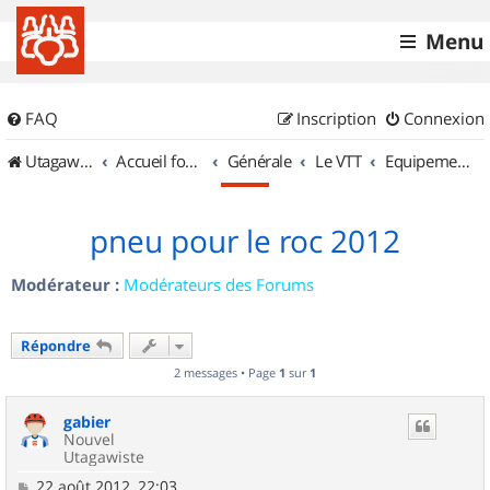
Menu
FAQ
Inscription
Connexion
UtagawaVTT (Randos VTT et VTTAE avec traces GPS)
Accueil forum
Générale
Le VTT
Equipements et Accessoires
pneu pour le roc 2012
Modérateur :
Modérateurs des Forums
Répondre
2 messages • Page
1
sur
1
gabier
Nouvel
Utagawiste
M
22 août 2012, 22:03