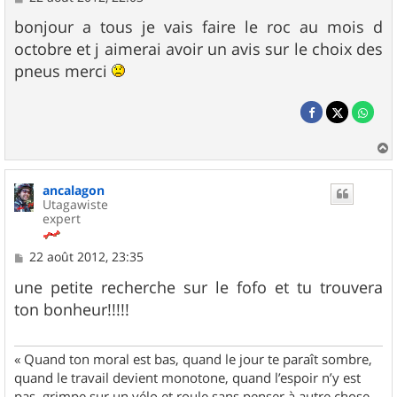
e
s
bonjour a tous je vais faire le roc au mois d
s
octobre et j aimerai avoir un avis sur le choix des
a
g
pneus merci
e
a
u
ancalagon
t
Utagawiste
expert
M
22 août 2012, 23:35
e
s
une petite recherche sur le fofo et tu trouvera
s
ton bonheur!!!!!
a
g
e
« Quand ton moral est bas, quand le jour te paraît sombre,
quand le travail devient monotone, quand l’espoir n’y est
pas, grimpe sur un vélo et roule sans penser à autre chose