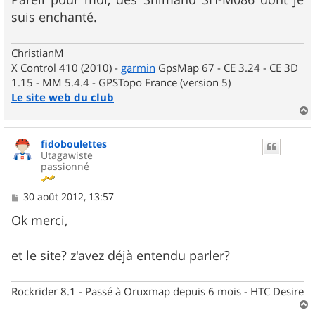
suis enchanté.
ChristianM
X Control 410 (2010) -
garmin
GpsMap 67 - CE 3.24 - CE 3D
1.15 - MM 5.4.4 - GPSTopo France (version 5)
Le site web du club
a
u
fidoboulettes
t
Utagawiste
passionné
M
30 août 2012, 13:57
e
s
Ok merci,
s
a
g
et le site? z'avez déjà entendu parler?
e
Rockrider 8.1 - Passé à Oruxmap depuis 6 mois - HTC Desire