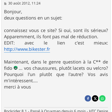
M
30 août 2012, 11:24
e
s
Bonjour,
s
deux questions en un sujet:
a
g
e
connaissez vous ce site? Si oui, sont ils sérieux?
Apparemment, ils font pas mal de réduction.
EDIT: avec le lien c'est mieux:
http://www.bikester.fr
Maintenant, dans le genre question à la C** de
fido
... vos chaussures, plutôt lacets ou velcro?
Pourquoi l'un plutôt que l'autre? Vos avis
m'intéressent....
merci à vous
Rockrider 8.1 - Passé à Oruxmap depuis 6 mois - HTC Desire