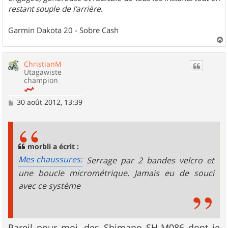
restant souple de l'arrière
.
Garmin Dakota 20 - Sobre Cash
a
u
ChristianM
t
Utagawiste
champion
M
30 août 2012, 13:39
e
s
s
a
g
morbli a écrit :
e
Mes chaussures:
Serrage par 2 bandes velcro et
une boucle micrométrique. Jamais eu de souci
avec ce système
Pareil pour moi, des Shimano SH-M086 dont je