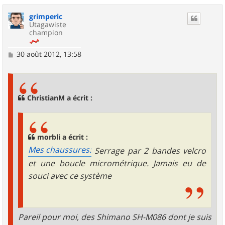
a
u
grimperic
t
Utagawiste
champion
M
30 août 2012, 13:58
e
s
s
a
g
ChristianM a écrit :
e
morbli a écrit :
Mes chaussures:
Serrage par 2 bandes velcro
et une boucle micrométrique. Jamais eu de
souci avec ce système
Pareil pour moi, des Shimano SH-M086 dont je suis