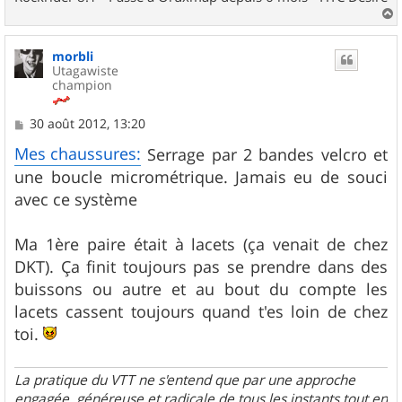
a
u
morbli
t
Utagawiste
champion
M
30 août 2012, 13:20
e
s
Mes chaussures:
Serrage par 2 bandes velcro et
s
une boucle micrométrique. Jamais eu de souci
a
g
avec ce système
e
Ma 1ère paire était à lacets (ça venait de chez
DKT). Ça finit toujours pas se prendre dans des
buissons ou autre et au bout du compte les
lacets cassent toujours quand t'es loin de chez
toi.
La pratique du VTT ne s'entend que par une approche
engagée, généreuse et radicale de tous les instants tout en