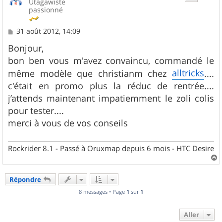
Utagawiste
passionné
M
31 août 2012, 14:09
e
s
Bonjour,
s
bon ben vous m'avez convaincu, commandé le
a
g
alltricks
même modèle que christianm chez
....
e
c'était en promo plus la réduc de rentrée....
j’attends maintenant impatiemment le zoli colis
pour tester....
merci à vous de vos conseils
Rockrider 8.1 - Passé à Oruxmap depuis 6 mois - HTC Desire
a
u
Répondre
t
8 messages • Page
1
sur
1
Aller