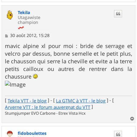
a
u
Tekila
t
Utagawiste
champion
M
30 août 2012, 15:28
e
s
mavic alpine xl pour moi : bride de serrage et
s
velcro par dessus, bonne semelle et le petit plus,
a
g
le chausson qui serre la cheville et evite a la terre
e
petits cailloux ou autres de rentrer dans la
chaussure
[
] - [
] - [
Tekila VTT - le blog
La GTMC à VTT - le blog
]
Arverne VTT : le forum auvergnat du VTT
Stumpjumper EVO Carbone - Etrex Vista Hcx
a
u
fidoboulettes
t