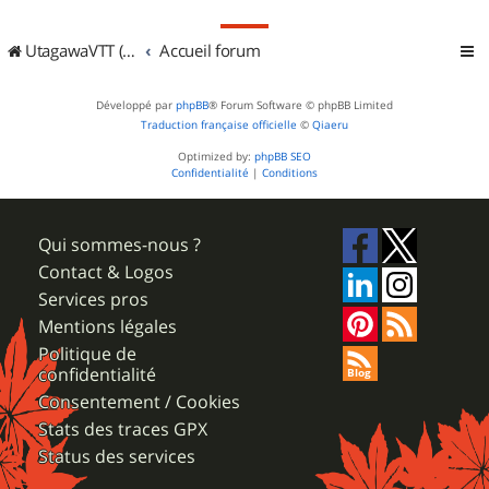
UtagawaVTT (Randos VTT et VTTAE avec traces GPS)
Accueil forum
Développé par
phpBB
® Forum Software © phpBB Limited
Traduction française officielle
©
Qiaeru
Optimized by:
phpBB SEO
Confidentialité
|
Conditions
Qui sommes-nous ?
Contact & Logos
Services pros
Mentions légales
Politique de
confidentialité
Consentement / Cookies
Stats des traces GPX
Status des services