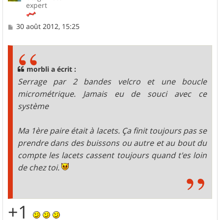
expert
M
30 août 2012, 15:25
e
s
s
a
g
morbli a écrit :
e
Serrage par 2 bandes velcro et une boucle
micrométrique. Jamais eu de souci avec ce
système
Ma 1ère paire était à lacets. Ça finit toujours pas se
prendre dans des buissons ou autre et au bout du
compte les lacets cassent toujours quand t'es loin
de chez toi.
+1