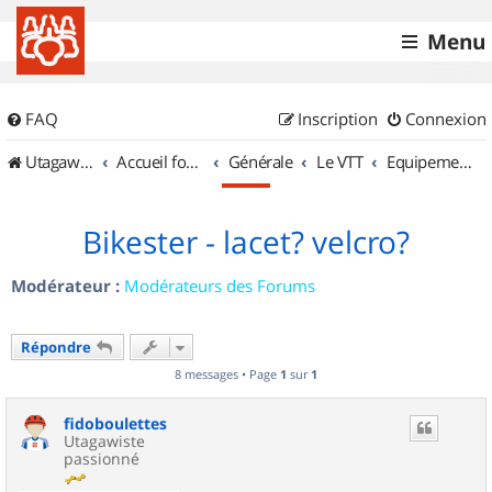
Menu
FAQ
Inscription
Connexion
UtagawaVTT (Randos VTT et VTTAE avec traces GPS)
Accueil forum
Générale
Le VTT
Equipements et Accessoires
Bikester - lacet? velcro?
Modérateur :
Modérateurs des Forums
Répondre
8 messages • Page
1
sur
1
fidoboulettes
Utagawiste
passionné