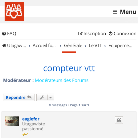
Menu
FAQ
Inscription
Connexion
UtagawaVTT (Randos VTT et VTTAE avec traces GPS)
Accueil forum
Générale
Le VTT
Equipements et Accessoires
compteur vtt
Modérateur :
Modérateurs des Forums
Répondre
8 messages • Page
1
sur
1
eaglefor
Utagawiste
passionné