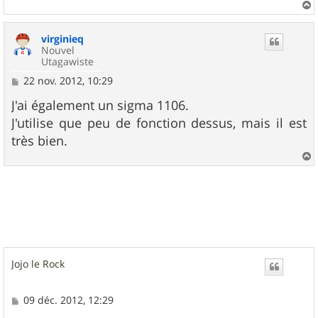
g
e
a
u
virginieq
t
Nouvel
Utagawiste
M
22 nov. 2012, 10:29
e
s
J'ai également un sigma 1106.
s
J'utilise que peu de fonction dessus, mais il est
a
g
très bien.
e
a
u
t
Jojo le Rock
M
09 déc. 2012, 12:29
e