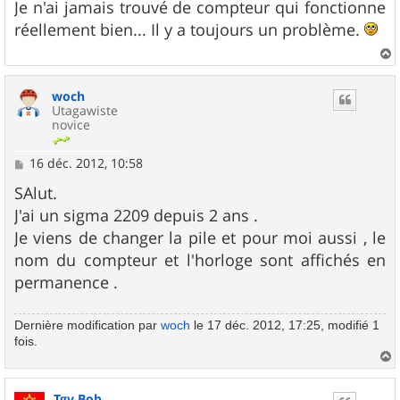
s
Je n'ai jamais trouvé de compteur qui fonctionne
s
réellement bien... Il y a toujours un problème.
a
g
e
a
u
woch
t
Utagawiste
novice
M
16 déc. 2012, 10:58
e
s
SAlut.
s
J'ai un sigma 2209 depuis 2 ans .
a
g
Je viens de changer la pile et pour moi aussi , le
e
nom du compteur et l'horloge sont affichés en
permanence .
Dernière modification par
woch
le 17 déc. 2012, 17:25, modifié 1
fois.
a
u
Tgv Bob
t