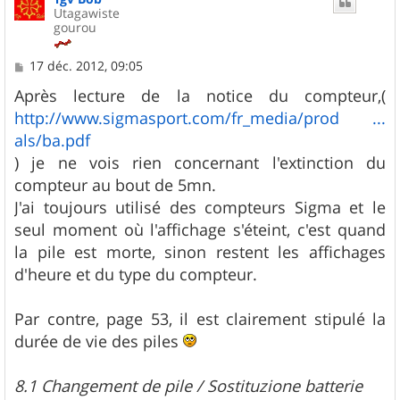
Utagawiste
gourou
M
17 déc. 2012, 09:05
e
s
Après lecture de la notice du compteur,(
s
http://www.sigmasport.com/fr_media/prod ...
a
g
als/ba.pdf
e
) je ne vois rien concernant l'extinction du
compteur au bout de 5mn.
J'ai toujours utilisé des compteurs Sigma et le
seul moment où l'affichage s'éteint, c'est quand
la pile est morte, sinon restent les affichages
d'heure et du type du compteur.
Par contre, page 53, il est clairement stipulé la
durée de vie des piles
8.1 Changement de pile / Sostituzione batterie