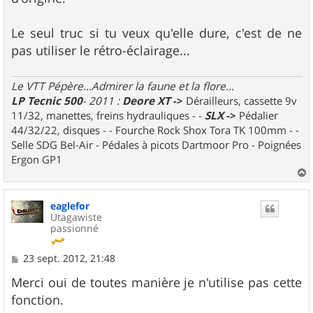
e
Le seul truc si tu veux qu'elle dure, c'est de ne
pas utiliser le rétro-éclairage...
Le VTT Pépère...Admirer la faune et la flore...
LP Tecnic 500
- 2011 :
Deore XT
->
Dérailleurs, cassette 9v
11/32, manettes, freins hydrauliques - -
SLX
->
Pédalier
44/32/22, disques - - Fourche Rock Shox Tora TK 100mm - -
Selle SDG Bel-Air - Pédales à picots Dartmoor Pro - Poignées
Ergon GP1
a
u
eaglefor
t
Utagawiste
passionné
M
23 sept. 2012, 21:48
e
s
Merci oui de toutes manière je n'utilise pas cette
s
fonction.
a