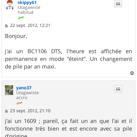
skippy61
t
Utagawiste
habitué
M
22 sept. 2012, 12:21
e
s
Bonjour,
s
a
g
j'ai un BC1106 DTS, l'heure est affichée en
e
permanence en mode "éteint". Un changement
de pile par an maxi.
a
u
yano37
t
Utagawiste
accro
M
23 sept. 2012, 21:10
e
s
j'ai un 1609 ; pareil, ça fait un an que l'ai et il
s
fonctionne très bien et est encore avec sa pile
a
g
d'origine.