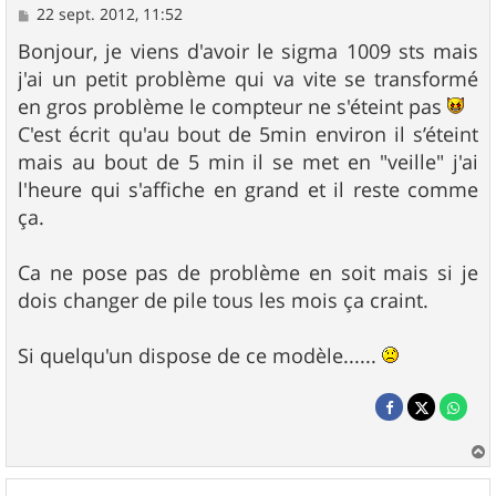
M
22 sept. 2012, 11:52
e
s
Bonjour, je viens d'avoir le sigma 1009 sts mais
s
j'ai un petit problème qui va vite se transformé
a
g
en gros problème le compteur ne s'éteint pas
e
C'est écrit qu'au bout de 5min environ il s’éteint
mais au bout de 5 min il se met en "veille" j'ai
l'heure qui s'affiche en grand et il reste comme
ça.
Ca ne pose pas de problème en soit mais si je
dois changer de pile tous les mois ça craint.
Si quelqu'un dispose de ce modèle......
a
u