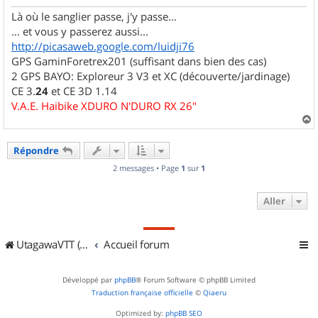
Là où le sanglier passe, j'y passe...
... et vous y passerez aussi...
http://picasaweb.google.com/luidji76
GPS GaminForetrex201 (suffisant dans bien des cas)
2 GPS BAYO: Exploreur 3 V3 et XC (découverte/jardinage)
CE 3.
24
et CE 3D 1.14
V.A.E. Haibike XDURO N'DURO RX 26"
a
u
Répondre
t
2 messages • Page
1
sur
1
Aller
UtagawaVTT (Randos VTT et VTTAE avec traces GPS)
Accueil forum
Développé par
phpBB
® Forum Software © phpBB Limited
Traduction française officielle
©
Qiaeru
Optimized by:
phpBB SEO