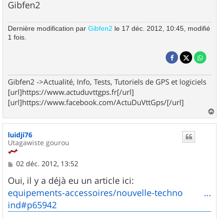
Gibfen2
Dernière modification par
Gibfen2
le 17 déc. 2012, 10:45, modifié
1 fois.
Gibfen2 ->Actualité, Info, Tests, Tutoriels de GPS et logiciels
[url]https://www.actuduvttgps.fr[/url]
[url]https://www.facebook.com/ActuDuVttGps/[/url]
a
u
luidji76
t
Utagawiste gourou
M
02 déc. 2012, 13:52
e
s
Oui, il y a déjà eu un article ici:
s
equipements-accessoires/nouvelle-techno ...
a
g
ind#p65942
e