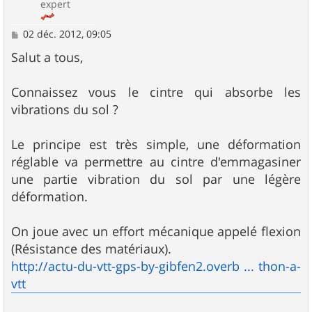
expert
M
02 déc. 2012, 09:05
e
s
Salut a tous,
s
a
g
Connaissez vous le cintre qui absorbe les
e
vibrations du sol ?
Le principe est très simple, une déformation
réglable va permettre au cintre d'emmagasiner
une partie vibration du sol par une légère
déformation.
On joue avec un effort mécanique appelé flexion
(Résistance des matériaux).
http://actu-du-vtt-gps-by-gibfen2.overb ... thon-a-
vtt