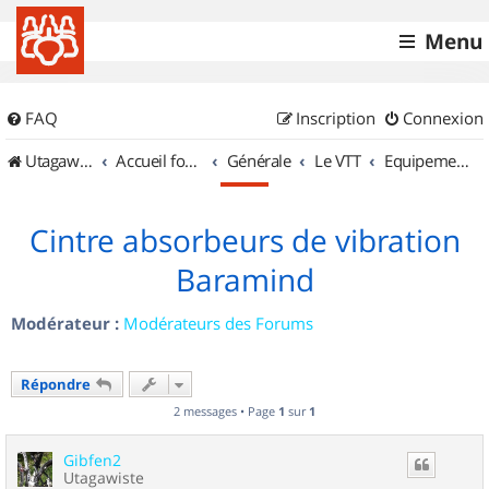
Menu
FAQ
Inscription
Connexion
UtagawaVTT (Randos VTT et VTTAE avec traces GPS)
Accueil forum
Générale
Le VTT
Equipements et Accessoires
Cintre absorbeurs de vibration
Baramind
Modérateur :
Modérateurs des Forums
Répondre
2 messages • Page
1
sur
1
Gibfen2
Utagawiste