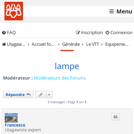
Menu
FAQ
Inscription
Connexion
UtagawaVTT (Randos VTT et VTTAE avec traces GPS)
Accueil forum
Générale
Le VTT
Equipements et Accessoires
lampe
Modérateur :
Modérateurs des Forums
Répondre
3 messages • Page
1
sur
1
Francesco
Utagawiste expert