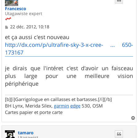
Francesco
Utagawiste expert
M
22 déc. 2012, 10:18
e
s
et ça aussi c'est nouveau
s
http://dx.com/p/ultrafire-sky-3-x-cree- ... 650-
a
g
173167
e
je dirais que l'intéret c'est d'avoir un faisceau
plus large pour une meilleure vision
périphérique
[b][i]Garrigologue en caillasses et bartasses.[/i][/b]
BH Lynx, Merida Silex,
garmin
edge
530, OSM
Cartes papier et porte carte
a
u
tamaro
t
Utagawist