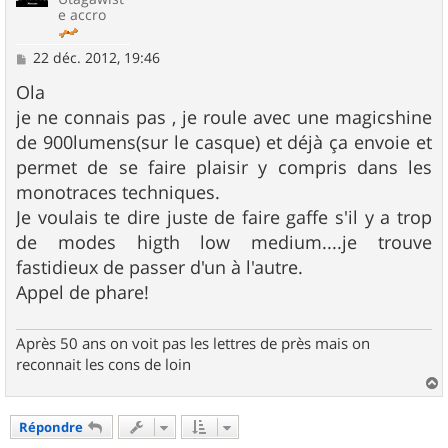
e accro
M
22 déc. 2012, 19:46
e
s
Ola
s
je ne connais pas , je roule avec une magicshine
a
g
de 900lumens(sur le casque) et déjà ça envoie et
e
permet de se faire plaisir y compris dans les
monotraces techniques.
Je voulais te dire juste de faire gaffe s'il y a trop
de modes higth low medium....je trouve
fastidieux de passer d'un à l'autre.
Appel de phare!
Après 50 ans on voit pas les lettres de près mais on
reconnait les cons de loin
a
u
Répondre
t