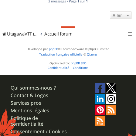
3 messages • Page
1
sur
1
Aller
UtagawaVTT (Randos VTT et VTTAE avec traces GPS)
Accueil forum
Développé par
phpBB
® Forum Software © phpBB Limited
Traduction française officielle
©
Qiaeru
Optimized by:
phpBB SEO
Confidentialité
|
Conditions
Qui sommes-nous ?
Contact & Logos
Services pros
Mentions légales
Politique de
confidentialité
Consentement / Cookies