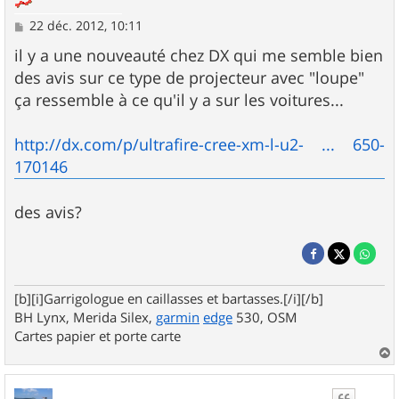
M
22 déc. 2012, 10:11
e
s
il y a une nouveauté chez DX qui me semble bien
s
des avis sur ce type de projecteur avec "loupe"
a
g
ça ressemble à ce qu'il y a sur les voitures...
e
http://dx.com/p/ultrafire-cree-xm-l-u2- ... 650-
170146
des avis?
[b][i]Garrigologue en caillasses et bartasses.[/i][/b]
BH Lynx, Merida Silex,
garmin
edge
530, OSM
Cartes papier et porte carte
a
u
t