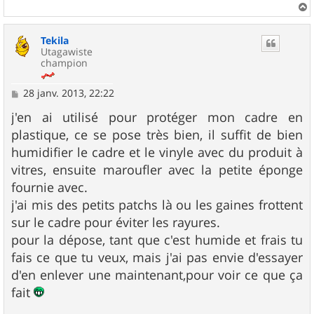
a
u
Tekila
t
Utagawiste
champion
M
28 janv. 2013, 22:22
e
s
j'en ai utilisé pour protéger mon cadre en
s
plastique, ce se pose très bien, il suffit de bien
a
g
humidifier le cadre et le vinyle avec du produit à
e
vitres, ensuite maroufler avec la petite éponge
fournie avec.
j'ai mis des petits patchs là ou les gaines frottent
sur le cadre pour éviter les rayures.
pour la dépose, tant que c'est humide et frais tu
fais ce que tu veux, mais j'ai pas envie d'essayer
d'en enlever une maintenant,pour voir ce que ça
fait