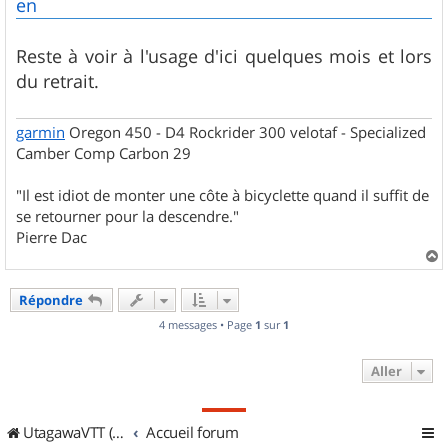
en
Reste à voir à l'usage d'ici quelques mois et lors
du retrait.
garmin
Oregon 450 - D4 Rockrider 300 velotaf - Specialized
Camber Comp Carbon 29
"Il est idiot de monter une côte à bicyclette quand il suffit de
se retourner pour la descendre."
Pierre Dac
a
u
Répondre
t
4 messages • Page
1
sur
1
Aller
UtagawaVTT (Randos VTT et VTTAE avec traces GPS)
Accueil forum