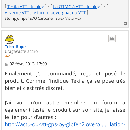
[
] - [
] - [
Tekila VTT - le blog
La GTMC à VTT - le blog
]
Arverne VTT : le forum auvergnat du VTT
Stumpjumper EVO Carbone - Etrex Vista Hcx
a
u
t
TricotRaye
Utagawiste accro
M
02 févr. 2013, 17:09
e
s
Finalement j'ai commandé, reçu et posé le
s
produit. Comme l'indique Tekila ça se pose très
a
g
bien et c'est très discret.
e
J'ai vu qu'un autre membre du forum a
également testé le produit sur son site, je laisse
le lien pour d'autres :
http://actu-du-vtt-gps-by-gibfen2.overb ... llation-