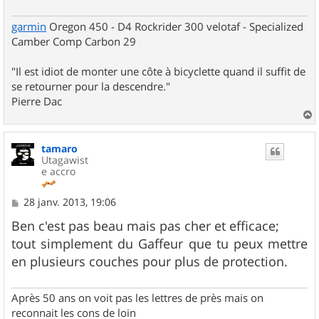
garmin
Oregon 450 - D4 Rockrider 300 velotaf - Specialized
Camber Comp Carbon 29
"Il est idiot de monter une côte à bicyclette quand il suffit de
se retourner pour la descendre."
Pierre Dac
a
u
tamaro
t
Utagawist
e accro
M
28 janv. 2013, 19:06
e
s
Ben c'est pas beau mais pas cher et efficace;
s
tout simplement du Gaffeur que tu peux mettre
a
g
en plusieurs couches pour plus de protection.
e
Après 50 ans on voit pas les lettres de près mais on
reconnait les cons de loin