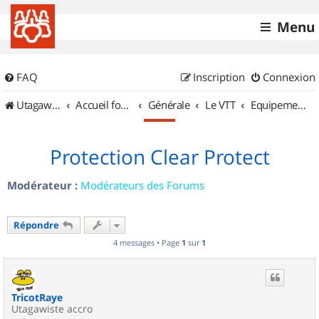
Menu
FAQ
Inscription
Connexion
UtagawaVTT (Randos VTT et VTTAE avec traces GPS)
Accueil forum
Générale
Le VTT
Equipements et Accessoires
Protection Clear Protect
Modérateur :
Modérateurs des Forums
Répondre
4 messages • Page
1
sur
1
TricotRaye
Utagawiste accro