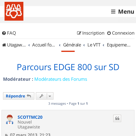
Menu
FAQ
Inscription
Connexion
UtagawaVTT (Randos VTT et VTTAE avec traces GPS)
Accueil forum
Générale
Le VTT
Equipements et Accessoires
Parcours EDGE 800 sur SD
Modérateur :
Modérateurs des Forums
Répondre
3 messages • Page
1
sur
1
SCOTTMC20
Nouvel
Utagawiste
M
07 mars 2013, 21:23