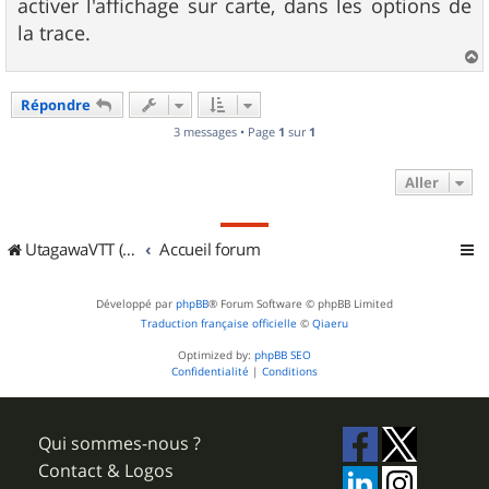
g
activer l'affichage sur carte, dans les options de
e
la trace.
a
u
Répondre
t
3 messages • Page
1
sur
1
Aller
UtagawaVTT (Randos VTT et VTTAE avec traces GPS)
Accueil forum
Développé par
phpBB
® Forum Software © phpBB Limited
Traduction française officielle
©
Qiaeru
Optimized by:
phpBB SEO
Confidentialité
|
Conditions
Qui sommes-nous ?
Contact & Logos