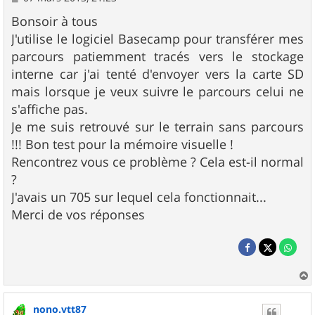
e
s
Bonsoir à tous
s
J'utilise le logiciel Basecamp pour transférer mes
a
g
parcours patiemment tracés vers le stockage
e
interne car j'ai tenté d'envoyer vers la carte SD
mais lorsque je veux suivre le parcours celui ne
s'affiche pas.
Je me suis retrouvé sur le terrain sans parcours
!!! Bon test pour la mémoire visuelle !
Rencontrez vous ce problème ? Cela est-il normal
?
J'avais un 705 sur lequel cela fonctionnait...
Merci de vos réponses
a
u
nono.vtt87
t