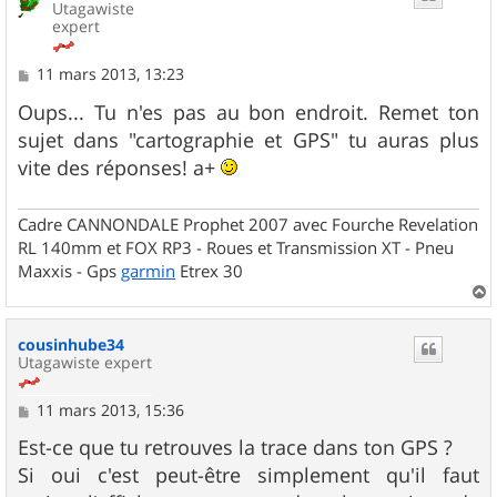
Utagawiste
expert
M
11 mars 2013, 13:23
e
s
Oups... Tu n'es pas au bon endroit. Remet ton
s
sujet dans "cartographie et GPS" tu auras plus
a
g
vite des réponses! a+
e
Cadre CANNONDALE Prophet 2007 avec Fourche Revelation
RL 140mm et FOX RP3 - Roues et Transmission XT - Pneu
Maxxis - Gps
garmin
Etrex 30
a
u
cousinhube34
t
Utagawiste expert
M
11 mars 2013, 15:36
e
s
Est-ce que tu retrouves la trace dans ton GPS ?
s
Si oui c'est peut-être simplement qu'il faut
a