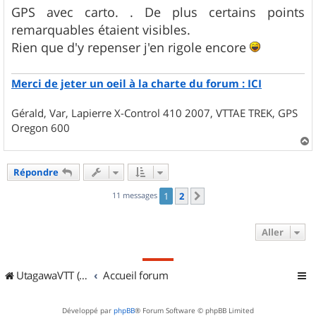
GPS avec carto. . De plus certains points
remarquables étaient visibles.
Rien que d'y repenser j'en rigole encore
Merci de jeter un oeil à la charte du forum : ICI
Gérald, Var, Lapierre X-Control 410 2007, VTTAE TREK, GPS
Oregon 600
a
u
Répondre
t
11 messages
1
2
Suivant
Aller
UtagawaVTT (Randos VTT et VTTAE avec traces GPS)
Accueil forum
Développé par
phpBB
® Forum Software © phpBB Limited