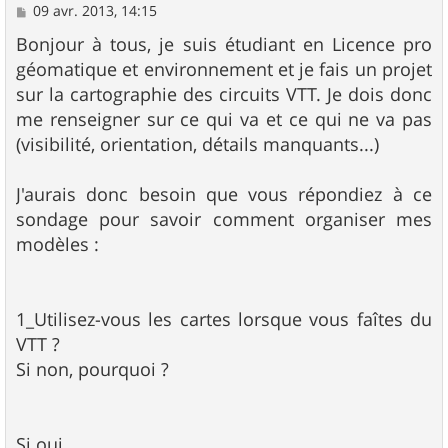
M
09 avr. 2013, 14:15
e
s
Bonjour à tous, je suis étudiant en Licence pro
s
géomatique et environnement et je fais un projet
a
g
sur la cartographie des circuits VTT. Je dois donc
e
me renseigner sur ce qui va et ce qui ne va pas
(visibilité, orientation, détails manquants...)
J'aurais donc besoin que vous répondiez à ce
sondage pour savoir comment organiser mes
modèles :
1_Utilisez-vous les cartes lorsque vous faîtes du
VTT ?
Si non, pourquoi ?
Si oui,