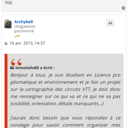
700
a
u
Archybell
t
Utagawiste
passionné
M
10 avr. 2013, 14:37
e
s
s
a
g
lensoisdu60 a écrit :
e
Bonjour à tous, je suis étudiant en Licence pro
géomatique et environnement et je fais un projet
sur la cartographie des circuits VTT. Je dois donc
me renseigner sur ce qui va et ce qui ne va pas
(visibilité, orientation, détails manquants...)
J'aurais donc besoin que vous répondiez à ce
sondage pour savoir comment organiser mes