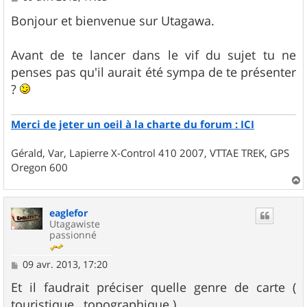
e
s
Bonjour et bienvenue sur Utagawa.
s
a
g
Avant de te lancer dans le vif du sujet tu ne
e
penses pas qu'il aurait été sympa de te présenter
?
Merci de jeter un oeil à la charte du forum : ICI
Gérald, Var, Lapierre X-Control 410 2007, VTTAE TREK, GPS
Oregon 600
a
u
eaglefor
t
Utagawiste
passionné
M
09 avr. 2013, 17:20
e
s
Et il faudrait préciser quelle genre de carte (
s
touristique , topographique )