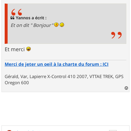
s
s
a
g
Yannos a écrit :
e
Et on dit " Bonjour"
Et merci
Merci de jeter un oeil à la charte du forum : ICI
Gérald, Var, Lapierre X-Control 410 2007, VTTAE TREK, GPS
Oregon 600
a
u
t