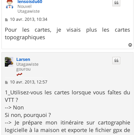
lensoisdu60
Nouvel
Utagawiste
M
10 avr. 2013, 10:34
e
s
Pour les cartes, je visais plus les cartes
s
topographiques
a
g
e
a
u
Larsen
t
Utagawiste
gourou
M
10 avr. 2013, 12:57
e
s
1_Utilisez-vous les cartes lorsque vous faîtes du
s
VTT ?
a
g
--> Non
e
Si non, pourquoi ?
--> Je prépare mon itinéraire sur cartographie
logicielle à la maison et exporte le fichier gpx de