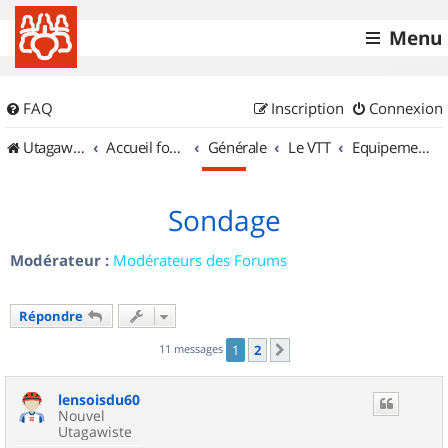
Menu
FAQ
Inscription
Connexion
UtagawaVTT (Randos VTT et VTTAE avec traces GPS)
Accueil forum
Générale
Le VTT
Equipements et Accessoires
Sondage
Modérateur :
Modérateurs des Forums
Répondre
11 messages
1
2
Suivant
lensoisdu60
Nouvel
Utagawiste