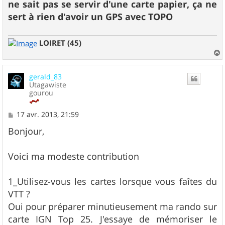
ne sait pas se servir d'une carte papier, ça ne
sert à rien d'avoir un GPS avec TOPO
LOIRET (45)
a
u
gerald_83
t
Utagawiste
gourou
M
17 avr. 2013, 21:59
e
s
Bonjour,
s
a
g
Voici ma modeste contribution
e
1_Utilisez-vous les cartes lorsque vous faîtes du
VTT ?
Oui pour préparer minutieusement ma rando sur
carte IGN Top 25. J'essaye de mémoriser le