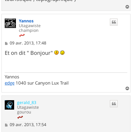
a
g
e
a
u
Yannos
t
Utagawiste
champion
M
09 avr. 2013, 17:48
e
s
Et on dit " Bonjour"
s
a
g
e
Yannos
edge
1040 sur Canyon Lux Trail
a
u
gerald_83
t
Utagawiste
gourou
M
09 avr. 2013, 17:54
e