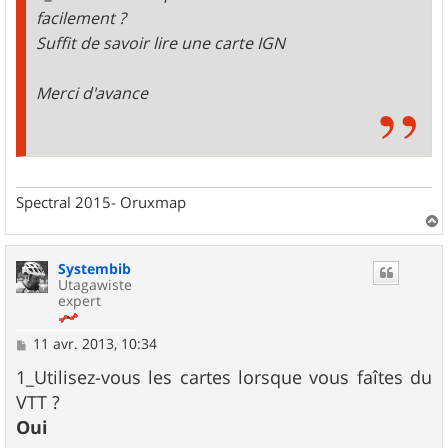
facilement ?
Suffit de savoir lire une carte IGN
Merci d'avance
Spectral 2015- Oruxmap
a
u
Systembib
t
Utagawiste
expert
M
11 avr. 2013, 10:34
e
s
1_Utilisez-vous les cartes lorsque vous faîtes du
s
VTT ?
a
g
Oui
e