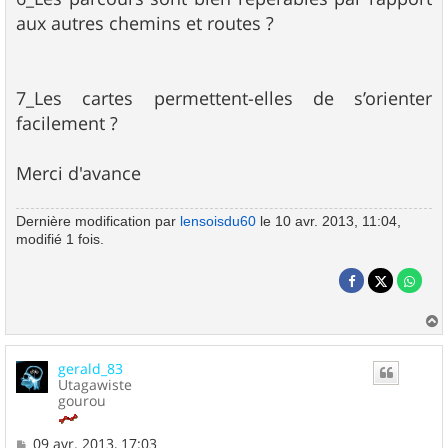
aux autres chemins et routes ?
7_Les cartes permettent-elles de s’orienter
facilement ?
Merci d'avance
Dernière modification par
lensoisdu60
le 10 avr. 2013, 11:04,
modifié 1 fois.
a
u
gerald_83
t
Utagawiste
gourou
M
09 avr. 2013, 17:03