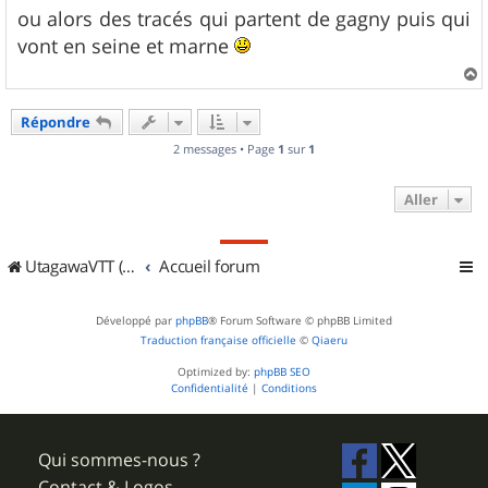
s
ou alors des tracés qui partent de gagny puis qui
s
vont en seine et marne
a
g
e
a
u
Répondre
t
2 messages • Page
1
sur
1
Aller
UtagawaVTT (Randos VTT et VTTAE avec traces GPS)
Accueil forum
Développé par
phpBB
® Forum Software © phpBB Limited
Traduction française officielle
©
Qiaeru
Optimized by:
phpBB SEO
Confidentialité
|
Conditions
Qui sommes-nous ?
Contact & Logos