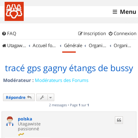
Menu
FAQ
Inscription
Connexion
UtagawaVTT (Randos VTT et VTTAE avec traces GPS)
Accueil forum
Générale
Organisation de sorties & Recherche de partenaires
Organisation de sorties en région Île de France
tracé gps gagny étangs de bussy
Modérateur :
Modérateurs des Forums
Répondre
2 messages • Page
1
sur
1
polska
Utagawiste
passionné