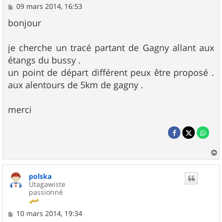
M
09 mars 2014, 16:53
e
s
bonjour
s
a
g
je cherche un tracé partant de Gagny allant aux
e
étangs du bussy .
un point de départ différent peux être proposé .
aux alentours de 5km de gagny .
merci
a
u
polska
t
Utagawiste
passionné
M
10 mars 2014, 19:34
e