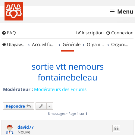
Menu
FAQ
Inscription
Connexion
UtagawaVTT (Randos VTT et VTTAE avec traces GPS)
Accueil forum
Générale
Organisation de sorties & Recherche de partenaires
Organisation de sorties en région Île de France
sortie vtt nemours
fontainebeleau
Modérateur :
Modérateurs des Forums
Répondre
8 messages • Page
1
sur
1
david77
Nouvel