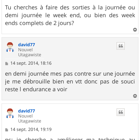
a
g
Tu cherches à faire des sorties à la journée ou
e
demi journée le week end, ou bien des week
ends complets de 2 jours?
a
u
david77
t
Nouvel
Utagawiste
M
14 sept. 2014, 18:16
e
s
en demi journée mes pas contre sur une journée
s
je me débrouille bien en vtt donc pas de souci
a
g
reste l endurance a voir
e
a
u
david77
t
Nouvel
Utagawiste
M
14 sept. 2014, 19:19
e
s
ps: je cherche a améliorer ma technique au