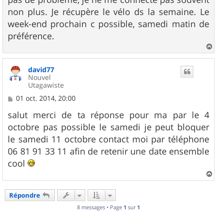
s
non plus. Je récupère le vélo ds la semaine. Le
a
g
week-end prochain c possible, samedi matin de
e
préférence.
a
u
david77
t
Nouvel
Utagawiste
M
01 oct. 2014, 20:00
e
s
salut merci de ta réponse pour ma par le 4
s
octobre pas possible le samedi je peut bloquer
a
g
le samedi 11 octobre contact moi par téléphone
e
06 81 91 33 11 afin de retenir une date ensemble
cool
a
u
Répondre
t
8 messages • Page
1
sur
1