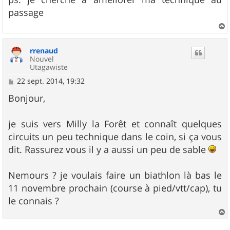
s
passage
a
g
e
a
u
rrenaud
t
Nouvel
Utagawiste
M
22 sept. 2014, 19:32
e
s
Bonjour,
s
a
g
je suis vers Milly la Forêt et connaît quelques
e
circuits un peu technique dans le coin, si ça vous
dit. Rassurez vous il y a aussi un peu de sable
Nemours ? je voulais faire un biathlon là bas le
11 novembre prochain (course à pied/vtt/cap), tu
le connais ?
a
u