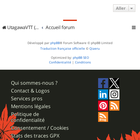
Aller
UtagawaVTT (Randos VTT et VTTAE avec traces GPS)
Accueil forum
Développé par
phpBB
® Forum Software © phpBB Limited
Traduction française officielle
©
Qiaeru
Optimized by:
phpBB SEO
Confidentialité
|
Conditions
Qui sommes-nous ?
Contact & Logos
Services pros
Mentions légales
Politique de
confidentialité
Consentement / Cookies
Stats des traces GPX