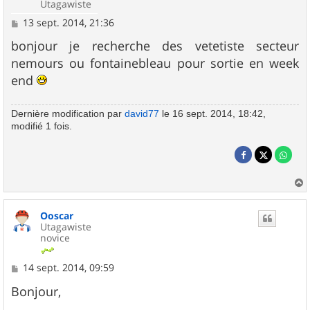
Utagawiste
M
13 sept. 2014, 21:36
e
s
bonjour je recherche des vetetiste secteur
s
nemours ou fontainebleau pour sortie en week
a
g
end
e
Dernière modification par
david77
le 16 sept. 2014, 18:42,
modifié 1 fois.
a
u
Ooscar
t
Utagawiste
novice
M
14 sept. 2014, 09:59
e
s
Bonjour,
s