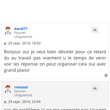
t
david77
Nouvel
Utagawiste
M
29 sept. 2014, 18:50
e
s
Bonjour oui je veut bien désoler pour ce retard
s
du au travail pas vraiment u le temps de venir
a
g
voir les réponse on peut organiser cela oui avec
e
grand plaisir
a
u
rrenaud
t
Nouvel
Utagawiste
M
29 sept. 2014, 23:04
e
s
pas de problème, je ne me connecte pas souvent