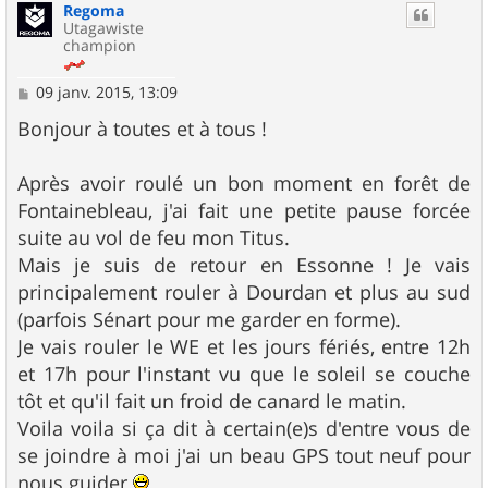
Regoma
Utagawiste
champion
M
09 janv. 2015, 13:09
e
s
Bonjour à toutes et à tous !
s
a
g
Après avoir roulé un bon moment en forêt de
e
Fontainebleau, j'ai fait une petite pause forcée
suite au vol de feu mon Titus.
Mais je suis de retour en Essonne ! Je vais
principalement rouler à Dourdan et plus au sud
(parfois Sénart pour me garder en forme).
Je vais rouler le WE et les jours fériés, entre 12h
et 17h pour l'instant vu que le soleil se couche
tôt et qu'il fait un froid de canard le matin.
Voila voila si ça dit à certain(e)s d'entre vous de
se joindre à moi j'ai un beau GPS tout neuf pour
nous guider