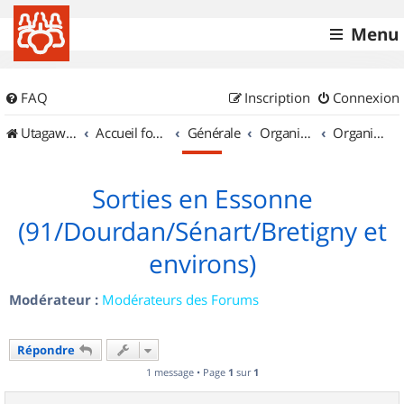
Menu
FAQ
Inscription
Connexion
UtagawaVTT (Randos VTT et VTTAE avec traces GPS)
Accueil forum
Générale
Organisation de sorties & Recherche de partenaires
Organisation de sorties en région Île de France
Sorties en Essonne
(91/Dourdan/Sénart/Bretigny et
environs)
Modérateur :
Modérateurs des Forums
Répondre
1 message • Page
1
sur
1