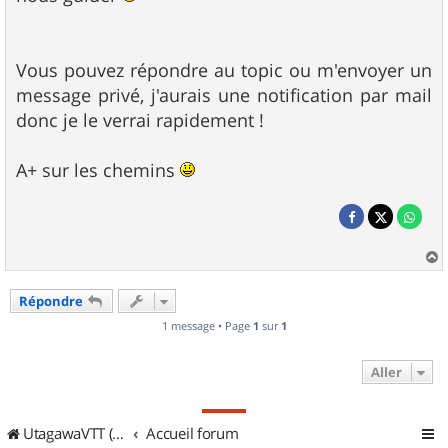
Vous pouvez répondre au topic ou m'envoyer un
message privé, j'aurais une notification par mail
donc je le verrai rapidement !
A+ sur les chemins
a
u
Répondre
t
1 message • Page
1
sur
1
Aller
UtagawaVTT (Randos VTT et VTTAE avec traces GPS)
Accueil forum