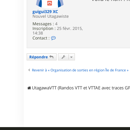
e
guigui329 XC
Nouvel Utagawiste
Messages :
4
Inscription :
25 févr. 2015,
14:38
C
Contact :
o
n
t
a
Répondre
c
t
e
Revenir à « Organisation de sorties en région Île de France »
r
g
u
UtagawaVTT (Randos VTT et VTTAE avec traces GP
i
g
u
i
3
2
9
X
C