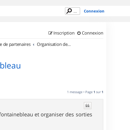
Connexion
Inscription
Connexion
e de partenaires
Organisation de sorties en région Île de France
ebleau
1 message • Page
1
sur
1
fontainebleau et organiser des sorties