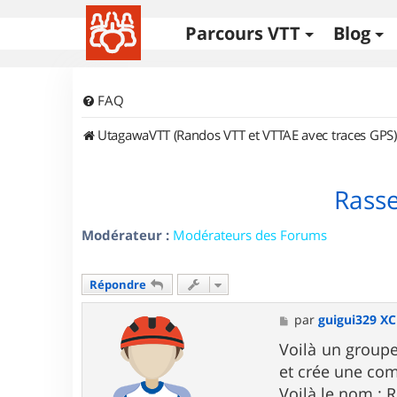
Parcours VTT
Blog
FAQ
UtagawaVTT (Randos VTT et VTTAE avec traces GPS)
Rasse
Modérateur :
Modérateurs des Forums
Répondre
M
par
guigui329 XC
e
s
Voilà un groupe
s
et crée une co
a
g
Voilà le nom : 