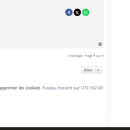
H
a
u
1 message • Page
1
sur
1
t
Aller
upprimer les cookies
Fuseau horaire sur
UTC+02:00