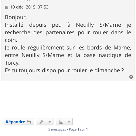
M
10 déc. 2015, 07:53
e
s
Bonjour,
s
Installé depuis peu à Neuilly S/Marne je
a
g
recherche des partenaires pour rouler dans le
e
coin.
Je roule régulièrement sur les bords de Marne,
entre Neuilly S/Marne et la base nautique de
Torcy.
Es tu toujours dispo pour rouler le dimanche ?
a
u
t
Répondre
5 messages • Page
1
sur
1