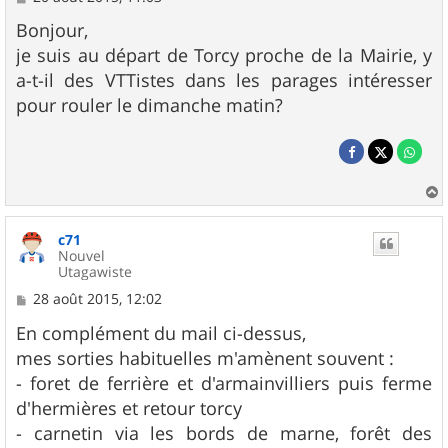
e
s
Bonjour,
s
je suis au départ de Torcy proche de la Mairie, y
a
g
a-t-il des VTTistes dans les parages intéresser
e
pour rouler le dimanche matin?
a
u
c71
t
Nouvel
Utagawiste
M
28 août 2015, 12:02
e
s
En complément du mail ci-dessus,
s
mes sorties habituelles m'amènent souvent :
a
g
- foret de ferrière et d'armainvilliers puis ferme
e
d'hermières et retour torcy
- carnetin via les bords de marne, forêt des