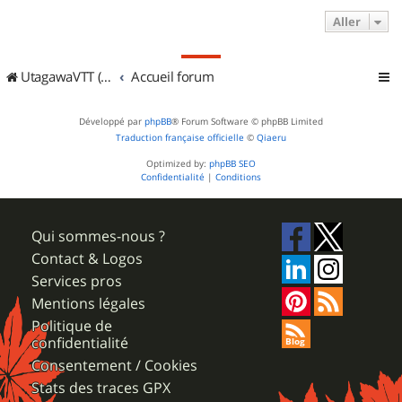
Aller
UtagawaVTT (Randos VTT et VTTAE avec traces GPS)
Accueil forum
Développé par
phpBB
® Forum Software © phpBB Limited
Traduction française officielle
©
Qiaeru
Optimized by:
phpBB SEO
Confidentialité
|
Conditions
Qui sommes-nous ?
Contact & Logos
Services pros
Mentions légales
Politique de
confidentialité
Consentement / Cookies
Stats des traces GPX