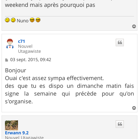
g
weekend mais après pourquoi pas
e
Nuno
a
u
c71
t
Nouvel
Utagawiste
M
03 sept. 2015, 09:42
e
s
Bonjour
s
Ouai c'est assez sympa effectivement.
a
g
des que tu es dispo un dimanche matin fais
e
signe la semaine qui précède pour qu'on
s'organise.
a
u
t
Erwann 9.2
Nouvel Utagawiste