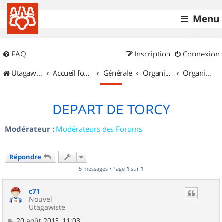
Menu
FAQ
Inscription
Connexion
UtagawaVTT (Randos VTT et VTTAE avec traces GPS)
Accueil forum
Générale
Organisation de sorties & Recherche de partenaires
Organisation de sorties en région Île de France
DEPART DE TORCY
Modérateur :
Modérateurs des Forums
Répondre
5 messages • Page
1
sur
1
c71
Nouvel
Utagawiste
M
20 août 2015, 11:03