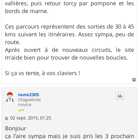
vallières, puis retour torcy par pompone et les
bords de marne.
Ces parcours représentent des sorties de 30 à 45
kms suivant les itinéraires. Assez sympa, peu de
route.
Après ouvert à de nouveaux circuits, le site
m'aide bien pour trouver de nouvelles boucles.
Si ça vs tente, à vos claviers !
a
u
nuno2305
t
Utagawiste
novice
M
02 sept. 2015, 01:25
e
s
Bonjour
s
ça l'aire sympa mais je suis pris les 3 prochain
a