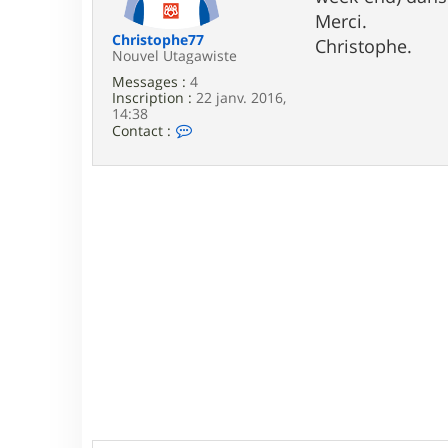
e
Merci.
Christophe77
Christophe.
Nouvel Utagawiste
Messages :
4
Inscription :
22 janv. 2016,
14:38
C
Contact :
o
n
t
a
c
t
e
r
C
h
r
i
s
t
o
p
h
e
7