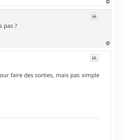
H
a
u
t
s pas ?
H
a
u
t
our faire des sorties, mais pas simple