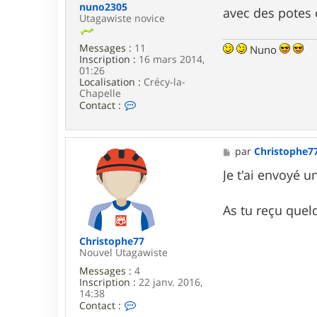
i
nuno2305
avec des potes 
s
Utagawiste novice
t
o
Messages :
11
Nuno
p
Inscription :
16 mars 2014,
h
01:26
e
Localisation :
Crécy-la-
7
Chapelle
7
C
Contact :
o
n
t
a
M
par
Christophe7
c
e
t
s
Je t'ai envoyé u
e
s
r
a
n
g
As tu reçu quel
u
e
n
o
Christophe77
2
Nouvel Utagawiste
3
Messages :
4
0
Inscription :
22 janv. 2016,
5
14:38
C
Contact :
o