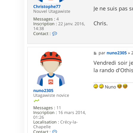
n
o
Christophe77
Je ne suis pas 
2
Nouvel Utagawiste
3
Messages :
4
0
Chris.
Inscription :
22 janv. 2016,
5
14:38
C
Contact :
o
n
t
a
M
par
nuno2305
»
c
e
t
s
Vendredi soir j
e
s
la rando d'Othi
r
a
C
g
h
e
r
Nuno
i
nuno2305
s
Utagawiste novice
t
o
Messages :
11
p
Inscription :
16 mars 2014,
h
01:26
e
Localisation :
Crécy-la-
7
Chapelle
7
C
Contact :