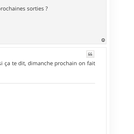
prochaines sorties ?
H
a
u
t
si ça te dit, dimanche prochain on fait