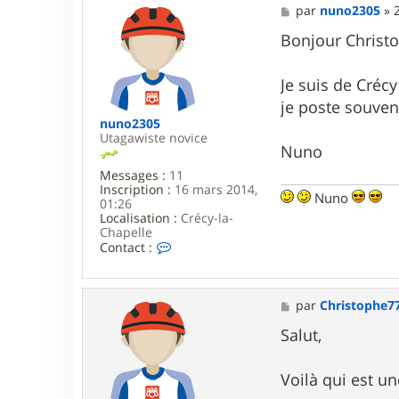
7
M
par
nuno2305
»
e
s
Bonjour Christ
s
a
g
Je suis de Crécy
e
je poste souven
nuno2305
Utagawiste novice
Nuno
Messages :
11
Inscription :
16 mars 2014,
Nuno
01:26
Localisation :
Crécy-la-
Chapelle
C
Contact :
o
n
t
a
M
par
Christophe7
c
e
t
s
Salut,
e
s
r
a
n
g
Voilà qui est u
u
e