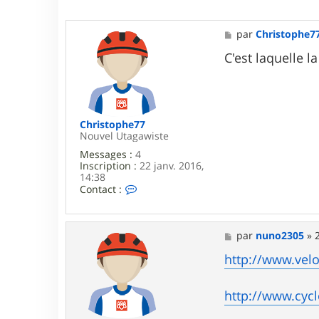
r
n
u
M
par
Christophe7
n
e
o
s
C'est laquelle l
2
s
3
a
0
g
5
e
Christophe77
Nouvel Utagawiste
Messages :
4
Inscription :
22 janv. 2016,
14:38
C
Contact :
o
n
t
a
M
par
nuno2305
»
c
e
t
s
http://www.vel
e
s
r
a
C
g
http://www.cycl
h
e
r