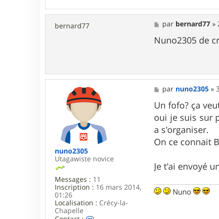
n
t
a
M
par
bernard77
»
bernard77
c
e
t
s
Nuno2305 de cré
e
s
r
a
C
g
h
e
r
i
M
par
nuno2305
»
s
e
t
s
Un fofo? ça veut
o
s
p
oui je suis sur
a
h
g
a s'organiser.
e
e
7
On ce connait 
7
nuno2305
Utagawiste novice
Je t'ai envoyé 
Messages :
11
Inscription :
16 mars 2014,
Nuno
01:26
Localisation :
Crécy-la-
Chapelle
C
Contact :