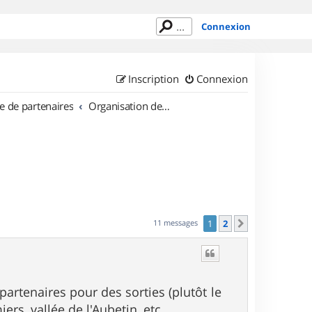
Connexion
Inscription
Connexion
e de partenaires
Organisation de sorties en région Île de France
11 messages
1
2
Suivant
artenaires pour des sorties (plutôt le
rs, vallée de l'Aubetin, etc.