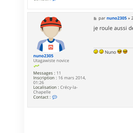
o
n
t
a
M
par
nuno2305
»
c
e
t
s
je roule aussi 
e
s
r
a
n
g
u
e
n
Nuno
o
nuno2305
2
Utagawiste novice
3
0
Messages :
11
5
Inscription :
16 mars 2014,
01:26
Localisation :
Crécy-la-
Chapelle
C
Contact :
o
n
t
a
c
t
e