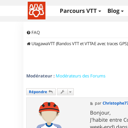
Parcours VTT
Blog
FAQ
UtagawaVTT (Randos VTT et VTTAE avec traces GPS)
Modérateur :
Modérateurs des Forums
Répondre
M
par
Christophe7
e
s
Bonjour,
s
J'habite entre 
a
g
week-end) dans l