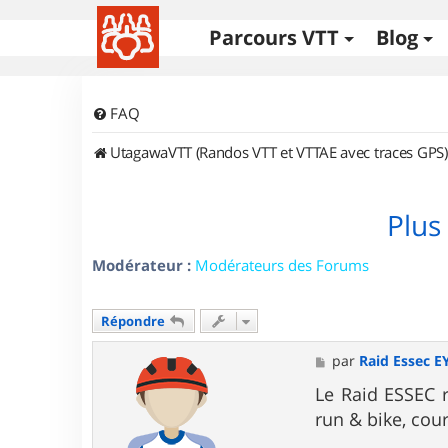
Parcours VTT
Blog
FAQ
UtagawaVTT (Randos VTT et VTTAE avec traces GPS)
Plus
Modérateur :
Modérateurs des Forums
Répondre
M
par
Raid Essec E
e
s
Le Raid ESSEC 
s
run & bike, cour
a
g