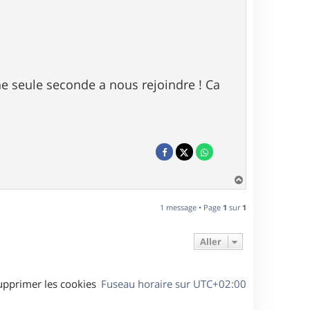
une seule seconde a nous rejoindre ! Ca
H
a
u
1 message • Page
1
sur
1
t
Aller
upprimer les cookies
Fuseau horaire sur
UTC+02:00