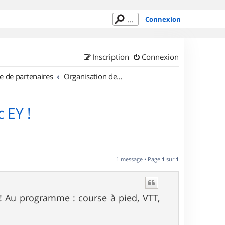
Connexion
Inscription
Connexion
e de partenaires
Organisation de sorties en région Île de France
 EY !
1 message • Page
1
sur
1
! Au programme : course à pied, VTT,