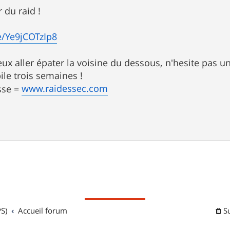
r du raid !
e/Ye9jCOTzIp8
veux aller épater la voisine du dessous, n'hesite pas 
ile trois semaines !
www.raidessec.com
sse =
S)
Accueil forum
S