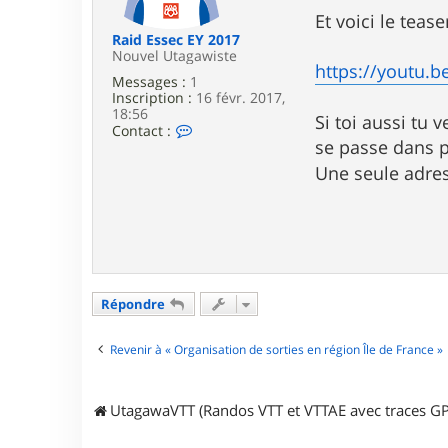
e
Et voici le tease
Raid Essec EY 2017
Nouvel Utagawiste
https://youtu.b
Messages :
1
Inscription :
16 févr. 2017,
18:56
Si toi aussi tu 
C
Contact :
o
se passe dans p
n
Une seule adre
t
a
c
t
e
r
R
a
i
Répondre
d
E
Revenir à « Organisation de sorties en région Île de France »
s
s
e
c
UtagawaVTT (Randos VTT et VTTAE avec traces GP
E
Y