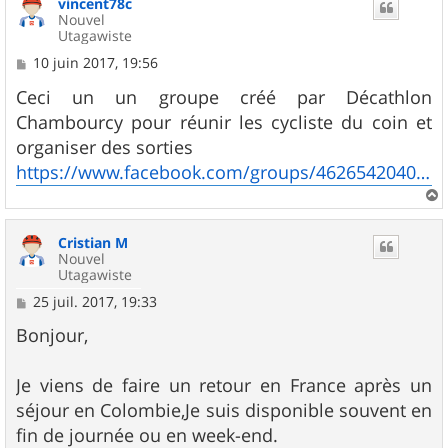
vincent78c
t
Nouvel
Utagawiste
M
10 juin 2017, 19:56
e
s
Ceci un un groupe créé par Décathlon
s
Chambourcy pour réunir les cycliste du coin et
a
g
organiser des sorties
e
https://www.facebook.com/groups/462654204077870/
a
u
Cristian M
t
Nouvel
Utagawiste
M
25 juil. 2017, 19:33
e
s
Bonjour,
s
a
g
Je viens de faire un retour en France après un
e
séjour en Colombie,Je suis disponible souvent en
fin de journée ou en week-end.