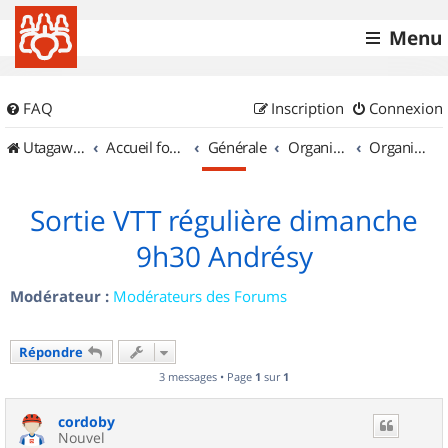
Menu
FAQ
Inscription
Connexion
UtagawaVTT (Randos VTT et VTTAE avec traces GPS)
Accueil forum
Générale
Organisation de sorties & Recherche de partenaires
Organisation de sorties en région Île de France
Sortie VTT régulière dimanche
9h30 Andrésy
Modérateur :
Modérateurs des Forums
Répondre
3 messages • Page
1
sur
1
cordoby
Nouvel