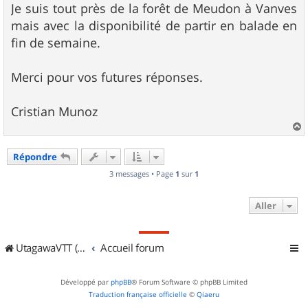
Je suis tout près de la forêt de Meudon à Vanves
mais avec la disponibilité de partir en balade en
fin de semaine.
Merci pour vos futures réponses.
Cristian Munoz
a
u
Répondre
t
3 messages • Page
1
sur
1
Aller
UtagawaVTT (Randos VTT et VTTAE avec traces GPS)
Accueil forum
Développé par
phpBB
® Forum Software © phpBB Limited
Traduction française officielle
©
Qiaeru