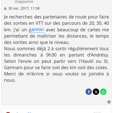
Utagawiste
M
30 avr. 2017, 11:58
e
s
Je recherches des partenaires de route pour faire
s
des sorties en VTT sur des parcours de 20, 30, 40
a
g
garmin
km. J'ai un
avec beaucoup de cartes me
e
permettant de maîtriser les distances, le temps
des sorties ainsi que le niveau.
Nous sommes déjà 2 à sortir régulièrement tous
les dimanches à 9h30 en partant d'Andrésy.
Selon l'envie on peut partir vers l'Hautil ou St.
Germain pour se faire soit des km soit des cotes.
Merci de m'écrire si vous voulez se joindre à
nous.
a
u