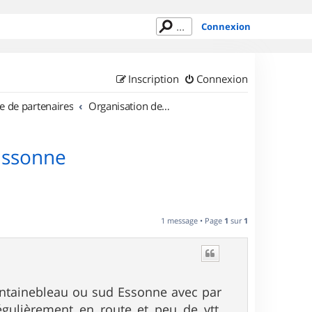
Connexion
Inscription
Connexion
e de partenaires
Organisation de sorties en région Île de France
Essonne
1 message • Page
1
sur
1
fontainebleau ou sud Essonne avec par
égulièrement en route et peu de vtt,