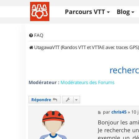
Parcours VTT
Blog
FAQ
UtagawaVTT (Randos VTT et VTTAE avec traces GPS)
recher
Modérateur :
Modérateurs des Forums
Répondre
M
par
chris45
»
10 
e
s
Bonjour les ami
s
Je recherche un
a
g
exemple un dép