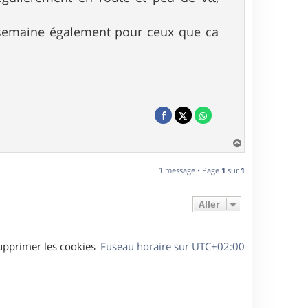
 semaine également pour ceux que ca
H
a
u
1 message • Page
1
sur
1
t
Aller
upprimer les cookies
Fuseau horaire sur
UTC+02:00