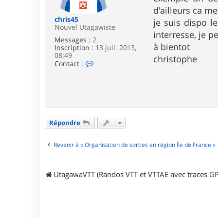
e
d'ailleurs ca m
chris45
je suis dispo 
Nouvel Utagawiste
interresse, je p
Messages :
2
à bientot
Inscription :
13 juil. 2013,
08:49
christophe
C
Contact :
o
n
t
a
c
t
e
Répondre
r
c
h
Revenir à « Organisation de sorties en région Île de France »
r
i
s
4
UtagawaVTT (Randos VTT et VTTAE avec traces GP
5