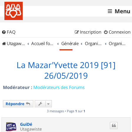
Menu
FAQ
Inscription
Connexion
UtagawaVTT (Randos VTT et VTTAE avec traces GPS)
Accueil forum
Générale
Organisation de sorties & Recherche de partenaires
Organisation de sorties en région Île de France
La Mazar'Yvette 2019 [91]
26/05/2019
Modérateur :
Modérateurs des Forums
Répondre
3 messages • Page
1
sur
1
GuiDé
Utagawiste