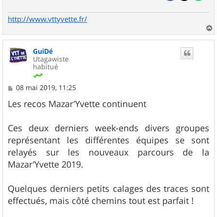
http://www.vttyvette.fr/
a
u
GuiDé
t
Utagawiste
habitué
M
08 mai 2019, 11:25
e
s
Les recos Mazar’Yvette continuent
s
a
g
Ces deux derniers week-ends divers groupes
e
représentant les différentes équipes se sont
relayés sur les nouveaux parcours de la
Mazar’Yvette 2019.
Quelques derniers petits calages des traces sont
effectués, mais côté chemins tout est parfait !