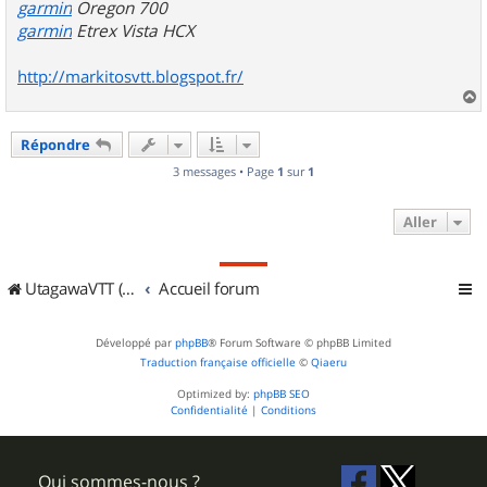
garmin
Oregon 700
garmin
Etrex Vista HCX
http://markitosvtt.blogspot.fr/
a
u
Répondre
t
3 messages • Page
1
sur
1
Aller
UtagawaVTT (Randos VTT et VTTAE avec traces GPS)
Accueil forum
Développé par
phpBB
® Forum Software © phpBB Limited
Traduction française officielle
©
Qiaeru
Optimized by:
phpBB SEO
Confidentialité
|
Conditions
Qui sommes-nous ?