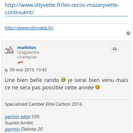
http://www.vttyvette.fr/les-recos-mazaryvette-
continuent/
http://www.vttyvette.fr/
a
u
markitos
t
Utagawiste
champion
M
09 mai 2019, 13:43
e
s
Une bien belle rando
je serai bien venu mais
s
ce ne sera pas possible cette année
a
g
e
Specialized Camber Elite Carbon 2016
garmin
edge
530
Suunto Ambit
garmin
Dakota 20