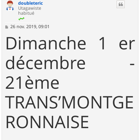
doubleteric
Utagawiste
habitué
M
26 nov. 2019, 09:01
e
Dimanche 1 er
s
s
a
g
décembre -
e
21ème
TRANS’MONTGE
RONNAISE