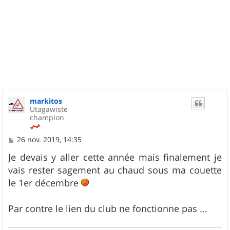
markitos
Utagawiste
champion
M
26 nov. 2019, 14:35
e
s
Je devais y aller cette année mais finalement je
s
vais rester sagement au chaud sous ma couette
a
g
le 1er décembre
e
Par contre le lien du club ne fonctionne pas ...