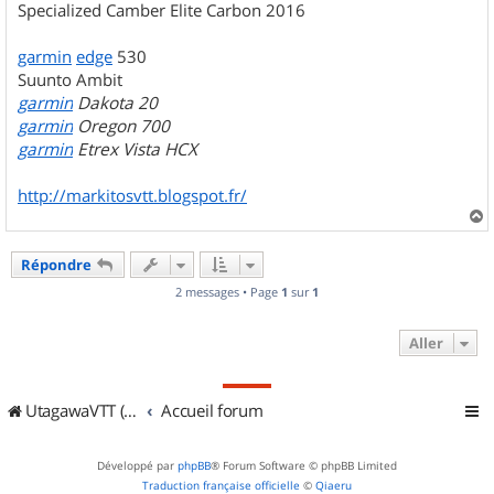
Specialized Camber Elite Carbon 2016
garmin
edge
530
Suunto Ambit
garmin
Dakota 20
garmin
Oregon 700
garmin
Etrex Vista HCX
http://markitosvtt.blogspot.fr/
a
u
Répondre
t
2 messages • Page
1
sur
1
Aller
UtagawaVTT (Randos VTT et VTTAE avec traces GPS)
Accueil forum
Développé par
phpBB
® Forum Software © phpBB Limited
Traduction française officielle
©
Qiaeru