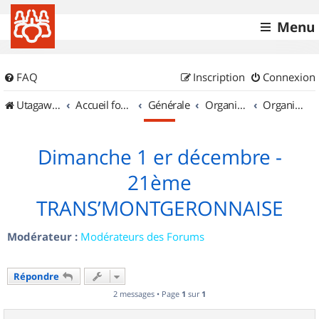
Menu
FAQ
Inscription
Connexion
UtagawaVTT (Randos VTT et VTTAE avec traces GPS)
Accueil forum
Générale
Organisation de sorties & Recherche de partenaires
Organisation de sorties en région Île de France
Dimanche 1 er décembre -
21ème
TRANS’MONTGERONNAISE
Modérateur :
Modérateurs des Forums
Répondre
2 messages • Page
1
sur
1