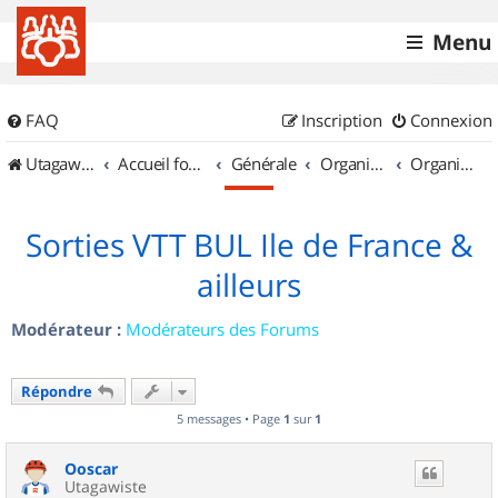
Menu
FAQ
Inscription
Connexion
UtagawaVTT (Randos VTT et VTTAE avec traces GPS)
Accueil forum
Générale
Organisation de sorties & Recherche de partenaires
Organisation de sorties en région Île de France
Sorties VTT BUL Ile de France &
ailleurs
Modérateur :
Modérateurs des Forums
Répondre
5 messages • Page
1
sur
1
Ooscar
Utagawiste