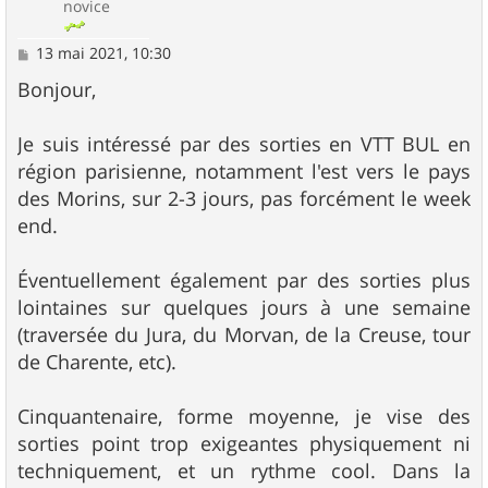
novice
M
13 mai 2021, 10:30
e
s
Bonjour,
s
a
g
Je suis intéressé par des sorties en VTT BUL en
e
région parisienne, notamment l'est vers le pays
des Morins, sur 2-3 jours, pas forcément le week
end.
Éventuellement également par des sorties plus
lointaines sur quelques jours à une semaine
(traversée du Jura, du Morvan, de la Creuse, tour
de Charente, etc).
Cinquantenaire, forme moyenne, je vise des
sorties point trop exigeantes physiquement ni
techniquement, et un rythme cool. Dans la