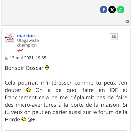
a
u
markitos
t
Utagawiste
champion
M
13 mai 2021, 19:35
e
s
Bonsoir Ooscar
s
a
g
Cela pourrait m'intéresser comme tu peux t'en
e
douter
On a de quoi faire en IDF et
franchement cela ne me déplairait pas de faire
des micro-aventures à la porte de la maison. Si
tu veux on peut en parler aussi sur le forum de la
Horde
@+