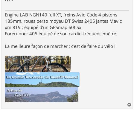
Engine LAB NGN140 full XT, freins Avid Code 4 pistons
185mm, roues perso moyeu DT Swiss 240S jantes Mavic
xm 819 ; équipé d'un GPSmap 60CSx.
Forerunner 405 équipé de son cardio-fréquencemètre.
La meilleure façon de marcher ; c'est de faire du vélo !
a
u
t