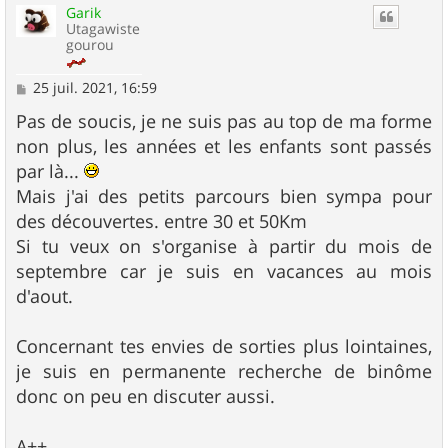
Garik
t
Utagawiste
gourou
M
25 juil. 2021, 16:59
e
s
Pas de soucis, je ne suis pas au top de ma forme
s
non plus, les années et les enfants sont passés
a
g
par là...
e
Mais j'ai des petits parcours bien sympa pour
des découvertes. entre 30 et 50Km
Si tu veux on s'organise à partir du mois de
septembre car je suis en vacances au mois
d'aout.
Concernant tes envies de sorties plus lointaines,
je suis en permanente recherche de binôme
donc on peu en discuter aussi.
A++