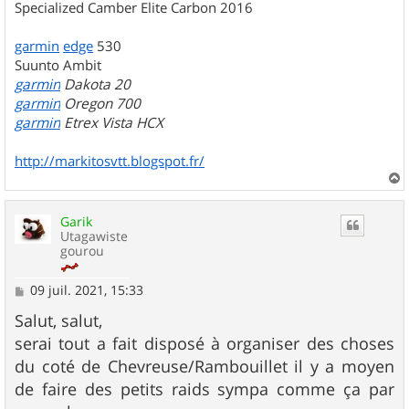
Specialized Camber Elite Carbon 2016
garmin
edge
530
Suunto Ambit
garmin
Dakota 20
garmin
Oregon 700
garmin
Etrex Vista HCX
http://markitosvtt.blogspot.fr/
a
u
Garik
t
Utagawiste
gourou
M
09 juil. 2021, 15:33
e
s
Salut, salut,
s
serai tout a fait disposé à organiser des choses
a
g
du coté de Chevreuse/Rambouillet il y a moyen
e
de faire des petits raids sympa comme ça par