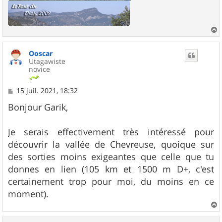
a
u
Ooscar
t
Utagawiste
novice
M
15 juil. 2021, 18:32
e
s
Bonjour Garik,
s
a
g
Je serais effectivement très intéressé pour
e
découvrir la vallée de Chevreuse, quoique sur
des sorties moins exigeantes que celle que tu
donnes en lien (105 km et 1500 m D+, c'est
certainement trop pour moi, du moins en ce
moment).
a
u