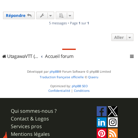
Répondre
5 messages • Page
1
sur
1
Aller
UtagawaVTT (Randos VTT et VTTAE avec traces GPS)
Accueil forum
Développé par
phpBB
® Forum Software © phpBB Limited
Traduction française officielle
©
Qiaeru
Optimized by:
phpBB SEO
Confidentialité
|
Conditions
Qui sommes-nous ?
Contact & Logos
Services pros
Mentions légales