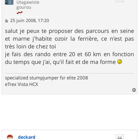
Utagawiste
gourou
M
25 juin 2008, 17:20
e
s
salut je peux te proposer des parcours en seine
s
et marne j'habite ozoir la ferrière, ce n'est pas
a
g
très loin de chez toi
e
je fais des rando entre 20 et 60 km en fonction
du temps que j'ai, qu'il fait et de ma forme
specialized stumpjumper fsr elite 2008
eTrex Vista HCX
a
u
t
deckard