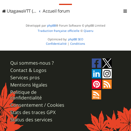
UtagawaVTT (Randos VTT et VTTAE avec traces GPS)
Accueil forum
Développé par
phpBB
® Forum Software © phpBB Limited
Traduction française officielle
©
Qiaeru
Optimized by:
phpBB SEO
Confidentialité
|
Conditions
Qui sommes-nous ?
Contact & Logos
Services pros
Mentions légales
Politique de
confidentialité
Consentement / Cookies
Stats des traces GPX
Status des services