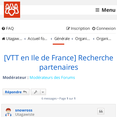
Menu
FAQ
Inscription
Connexion
UtagawaVTT (Randos VTT et VTTAE avec traces GPS)
Accueil forum
Générale
Organisation de sorties & Recherche de partenaires
Organisation de sorties en région Île de France
[VTT en Ile de France] Recherche
partenaires
Modérateur :
Modérateurs des Forums
Répondre
6 messages • Page
1
sur
1
snowross
Utagawiste