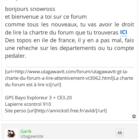
e
s
bonjours snowross
s
et bienvenue a toi sur ce forum
a
g
comme tous les nouveaux, tu vas avoir le droit
e
ICI
de lire la chartre du forum que tu trouveras
Des topos en ile de france, il y en a pas mal, fais
une reheche sur les departements ou tu compte
pedaler.
[url=http://www.utagawavtt.com/forum/utagawavtt-gt-la-
charte-du-forum-a-lire-attentivement-vt3062.html]La charte
du forum est à lire ici[/url]
GPS Bayo Exploreur 3 + CE3.20
Lapierre xcontrol 910
Site perso [url]http://annickstl.free.fr/avld/[/url]
a
u
Garik
t
Utagawiste