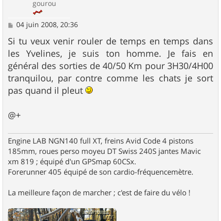
gourou
M
04 juin 2008, 20:36
e
s
Si tu veux venir rouler de temps en temps dans
s
les Yvelines, je suis ton homme. Je fais en
a
g
général des sorties de 40/50 Km pour 3H30/4H00
e
tranquilou, par contre comme les chats je sort
pas quand il pleut
@+
Engine LAB NGN140 full XT, freins Avid Code 4 pistons
185mm, roues perso moyeu DT Swiss 240S jantes Mavic
xm 819 ; équipé d'un GPSmap 60CSx.
Forerunner 405 équipé de son cardio-fréquencemètre.
La meilleure façon de marcher ; c'est de faire du vélo !