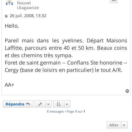
Nouvel
Utagawiste
M
26 juil. 2008, 13:32
e
s
Hello,
s
a
g
Pareil mais dans les yvelines. Départ Maisons
e
Laffitte, parcours entre 40 et 50 km. Beaux coins
et des chemins très sympa.
Foret de saint germain -- Conflans Ste honorine --
Cergy (base de loisirs en particulier) le tout A/R.
AA+
a
u
Répondre
t
6 messages • Page
1
sur
1
Aller