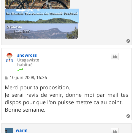
a
u
snowross
t
Utagawiste
habitué
M
10 juin 2008, 16:36
e
s
Merci pour ta proposition.
s
Je serai ravis de venir, donne moi par mail tes
a
g
dispos pour que l'on puisse mettre ca au point.
e
Bonne semaine.
a
u
warm
t