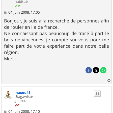
habitué
M
04 juin 2008, 17:05
e
s
Bonjour, je suis à la recherche de personnes afin
s
de rouler en ile de france.
a
g
Ne connaissant pas beaucoup de tracé à part le
e
bois de vincennes, je compte sur vous pour me
faire part de votre experience dans notre belle
région.
Merci
a
u
maxou45
t
Utagawiste
gourou
M
04 juin 2008, 17:10