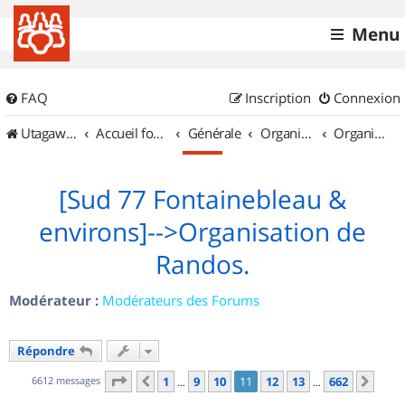
Menu
FAQ
Inscription
Connexion
UtagawaVTT (Randos VTT et VTTAE avec traces GPS)
Accueil forum
Générale
Organisation de sorties & Recherche de partenaires
Organisation de sorties en région Île de France
[Sud 77 Fontainebleau &
environs]-->Organisation de
Randos.
Modérateur :
Modérateurs des Forums
Répondre
Page
11
sur
662
6612 messages
1
9
10
11
12
13
662
Précédent
Suiv
…
…