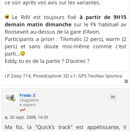
ce soir après vos avis sur les variantes.
Le RdV est toujours fixé
à partir de 9H15
demain matin dimanche
sur le Pk habituel av
Roosevelt au-dessus de la gare d'Avon,
Participants a priori : Tikimatic (2 pers), warm (2
pers) et sans doute moi-même comme c'est
parti...
Eddy, tu es de la partie ? D'autres ?
LP Zesty 714, PhotoExplorer 3D v.1, GPS TwoNav Sportiva
a
u
Fredo_S
t
Utagawist
e expert
M
20 sept. 2008, 14:35
e
s
Ma foi, la "Quick's track" est appétissante, il
s