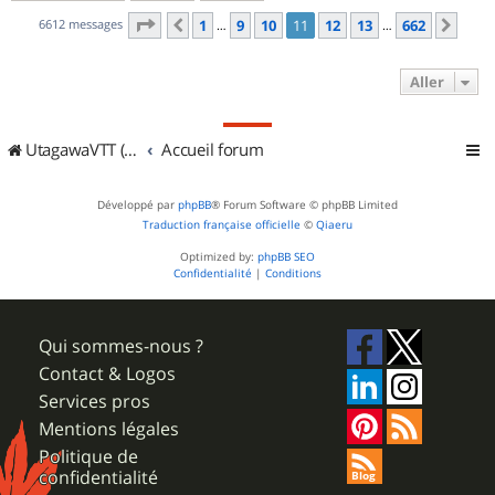
Page
11
sur
662
6612 messages
1
9
10
11
12
13
662
Précédent
Suiv
…
…
Aller
UtagawaVTT (Randos VTT et VTTAE avec traces GPS)
Accueil forum
Développé par
phpBB
® Forum Software © phpBB Limited
Traduction française officielle
©
Qiaeru
Optimized by:
phpBB SEO
Confidentialité
|
Conditions
Qui sommes-nous ?
Contact & Logos
Services pros
Mentions légales
Politique de
confidentialité