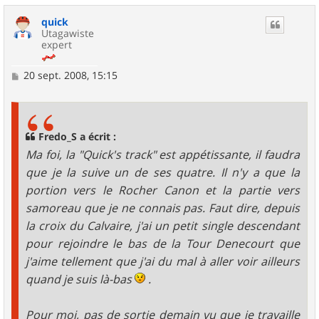
u
quick
t
Utagawiste
expert
M
20 sept. 2008, 15:15
e
s
s
a
g
Fredo_S a écrit :
e
Ma foi, la "Quick's track" est appétissante, il faudra
que je la suive un de ses quatre. Il n'y a que la
portion vers le Rocher Canon et la partie vers
samoreau que je ne connais pas. Faut dire, depuis
la croix du Calvaire, j'ai un petit single descendant
pour rejoindre le bas de la Tour Denecourt que
j'aime tellement que j'ai du mal à aller voir ailleurs
quand je suis là-bas
.
Pour moi, pas de sortie demain vu que je travaille