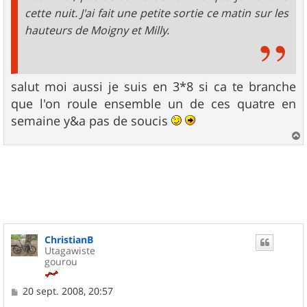
cette nuit. J'ai fait une petite sortie ce matin sur les
hauteurs de Moigny et Milly.
salut moi aussi je suis en 3*8 si ca te branche
que l'on roule ensemble un de ces quatre en
semaine y&a pas de soucis
a
u
t
ChristianB
Utagawiste
gourou
M
20 sept. 2008, 20:57
e