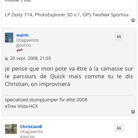
modifié 1 fois.
LP Zesty 714, PhotoExplorer 3D v.1, GPS TwoNav Sportiva
a
u
warm
t
Utagawiste
gourou
M
20 sept. 2008, 21:03
e
s
je pense que mon pote va être à la ramasse sur
s
le parcours de Quick mais comme tu le dis
a
g
Christian, on improvisera
e
specialized stumpjumper fsr elite 2008
eTrex Vista HCX
a
u
ChristianB
t
Utagawiste
gourou