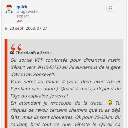
quick
Utagawiste
expert
M
20 sept. 2008, 07:27
e
s
s
a
g
ChristianB a écrit :
e
Ok sortie VTT confirmée pour dimanche matin
départ vers 9H15-9H30 au Pk au-dessus de la gare
d'Avon av. Roosevelt.
Vous serez au moins 4 (vous deux avec Tiki et
Pyroflam sans doute). Quant à moi ça dépend de
l'âge du capitaine, je verrai.
En attendant je m'occupe de la trace...
Tu
risques de revoir certains chemins que tu as déjà
faits, mais ils sont chouettes. Ok pour 30-35km, du
roulant, bref tout ce que déteste le Quick! Ca