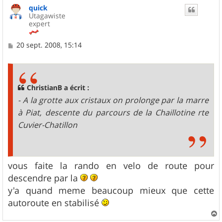
quick
t
Utagawiste
expert
M
20 sept. 2008, 15:14
e
s
s
a
g
ChristianB a écrit :
e
- A la grotte aux cristaux on prolonge par la marre
à Piat, descente du parcours de la Chaillotine rte
Cuvier-Chatillon
vous faite la rando en velo de route pour
descendre par la
y'a quand meme beaucoup mieux que cette
autoroute en stabilisé
a