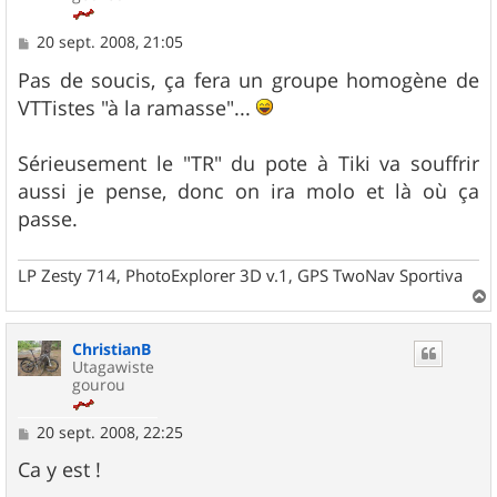
M
20 sept. 2008, 21:05
e
s
Pas de soucis, ça fera un groupe homogène de
s
VTTistes "à la ramasse"...
a
g
e
Sérieusement le "TR" du pote à Tiki va souffrir
aussi je pense, donc on ira molo et là où ça
passe.
LP Zesty 714, PhotoExplorer 3D v.1, GPS TwoNav Sportiva
a
u
ChristianB
t
Utagawiste
gourou
M
20 sept. 2008, 22:25
e
s
Ca y est !
s