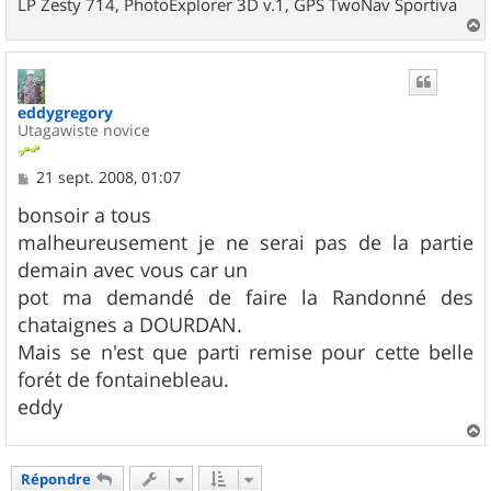
LP Zesty 714, PhotoExplorer 3D v.1, GPS TwoNav Sportiva
a
u
t
eddygregory
Utagawiste novice
M
21 sept. 2008, 01:07
e
s
bonsoir a tous
s
malheureusement je ne serai pas de la partie
a
g
demain avec vous car un
e
pot ma demandé de faire la Randonné des
chataignes a DOURDAN.
Mais se n'est que parti remise pour cette belle
forét de fontainebleau.
eddy
a
u
Répondre
t