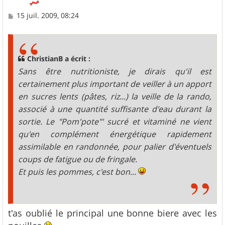
M
15 juil. 2009, 08:24
e
s
s
a
g
ChristianB a écrit :
e
Sans être nutritioniste, je dirais qu'il est
certainement plus important de veiller à un apport
en sucres lents (pâtes, riz...) la veille de la rando,
associé à une quantité suffisante d'eau durant la
sortie. Le "Pom'pote"' sucré et vitaminé ne vient
qu'en complément énergétique rapidement
assimilable en randonnée, pour palier d'éventuels
coups de fatigue ou de fringale.
Et puis les pommes, c'est bon...
t'as oublié le principal une bonne biere avec les