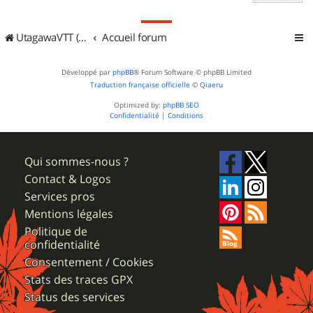
UtagawaVTT (Randos VTT et VTTAE avec traces GPS)
Accueil forum
Développé par
phpBB
® Forum Software © phpBB Limited
Traduction française officielle
©
Qiaeru
Optimized by:
phpBB SEO
Confidentialité
|
Conditions
Qui sommes-nous ?
Contact & Logos
Services pros
Mentions légales
Politique de
confidentialité
Consentement / Cookies
Stats des traces GPX
Status des services