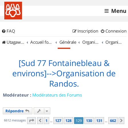
Menu
FAQ
Inscription
Connexion
UtagawaVTT (Randos VTT et VTTAE avec traces GPS)
Accueil forum
Générale
Organisation de sorties & Recherche de partenaires
Organisation de sorties en région Île de France
[Sud 77 Fontainebleau &
environs]-->Organisation de
Randos.
Modérateur :
Modérateurs des Forums
Répondre
Page
129
sur
662
6612 messages
1
127
128
129
130
131
662
Précédent
S
…
…