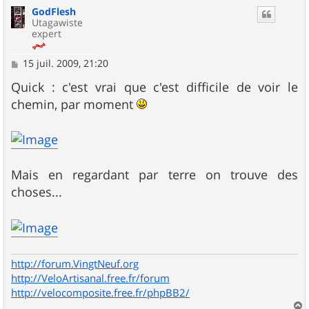
u
GodFlesh
t
Utagawiste
expert
M
15 juil. 2009, 21:20
e
s
Quick : c'est vrai que c'est difficile de voir le
s
chemin, par moment
a
g
e
Mais en regardant par terre on trouve des
choses...
http://forum.VingtNeuf.org
http://VeloArtisanal.free.fr/forum
http://velocomposite.free.fr/phpBB2/