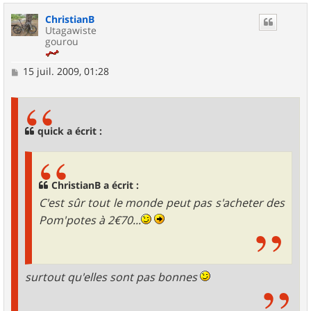
u
ChristianB
t
Utagawiste
gourou
M
15 juil. 2009, 01:28
e
s
s
a
g
quick a écrit :
e
ChristianB a écrit :
C'est sûr tout le monde peut pas s'acheter des
Pom'potes à 2€70...
surtout qu'elles sont pas bonnes