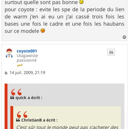
surtout quelle sont pas bonne
pour coyote : evite les spe de la periode du lien
de warm j'en ai eu un j'ai cassé trois fois les
bases une fois le cadre et une fois les haubans
sur ce modele
a
u
coyote001
t
Utagawiste
passionné
M
14 juil. 2009, 21:19
e
s
s
a
g
quick a écrit :
e
ChristianB a écrit :
C'est sûr tout le monde peut pas s'acheter des