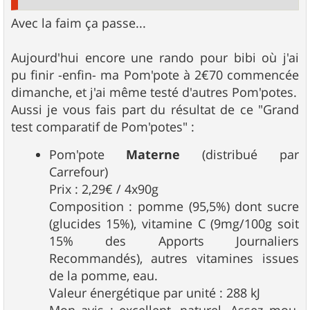
Avec la faim ça passe...
Aujourd'hui encore une rando pour bibi où j'ai
pu finir -enfin- ma Pom'pote à 2€70 commencée
dimanche, et j'ai même testé d'autres Pom'potes.
Aussi je vous fais part du résultat de ce "Grand
test comparatif de Pom'potes" :
Pom'pote
Materne
(distribué par
Carrefour)
Prix : 2,29€ / 4x90g
Composition : pomme (95,5%) dont sucre
(glucides 15%), vitamine C (9mg/100g soit
15% des Apports Journaliers
Recommandés), autres vitamines issues
de la pomme, eau.
Valeur énergétique par unité : 288 kJ
Mon avis : excellent, naturel. Assez mou,