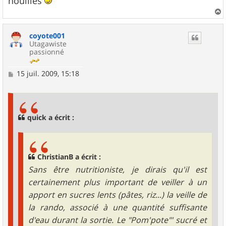
nouilles
a
u
coyote001
t
Utagawiste
passionné
M
15 juil. 2009, 15:18
e
s
s
a
g
quick a écrit :
e
ChristianB a écrit :
Sans être nutritioniste, je dirais qu'il est
certainement plus important de veiller à un
apport en sucres lents (pâtes, riz...) la veille de
la rando, associé à une quantité suffisante
d'eau durant la sortie. Le "Pom'pote"' sucré et