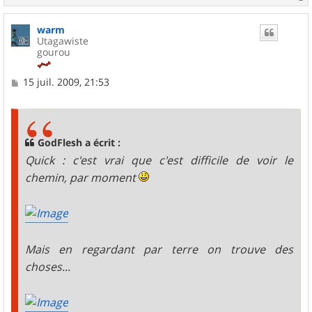
a
u
warm
t
Utagawiste
gourou
M
15 juil. 2009, 21:53
e
s
s
a
g
GodFlesh a écrit :
e
Quick : c'est vrai que c'est difficile de voir le
chemin, par moment
Mais en regardant par terre on trouve des
choses...