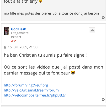
tout a fait thierry
ma fille mes potes des bieres voila tous ce dont j'ai besoin
a
u
GodFlesh
t
Utagawiste
expert
M
15 juil. 2009, 21:00
e
s
ha ben Christian tu aurais pu faire signe !
s
a
g
Où ce sont les vidéos que j'ai posté dans mon
e
dernier message qui te font peur
http://forum.VingtNeuf.org
http://VeloArtisanal.free.fr/forum
http://velocomposite.free.fr/phpBB2/
a