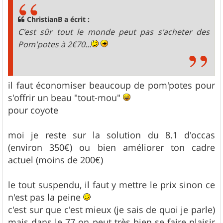
a
g
ChristianB a écrit :
e
C'est sûr tout le monde peut pas s'acheter des
Pom'potes à 2€70...
il faut économiser beaucoup de pom'potes pour
s'offrir un beau "tout-mou"
pour coyote
moi je reste sur la solution du 8.1 d'occas
(environ 350€) ou bien améliorer ton cadre
actuel (moins de 200€)
le tout suspendu, il faut y mettre le prix sinon ce
n'est pas la peine
c'est sur que c'est mieux (je sais de quoi je parle)
mais dans le 77 on peut très bien se faire plaisir