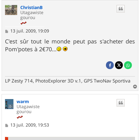
ChristianB
Utagawiste
gourou
M
13 juil. 2009, 19:09
e
s
C'est sûr tout le monde peut pas s'acheter des
s
Pom'potes à 2€70...
a
g
e
LP Zesty 714, PhotoExplorer 3D v.1, GPS TwoNav Sportiva
a
u
warm
t
Utagawiste
gourou
M
13 juil. 2009, 19:53
e
s
s