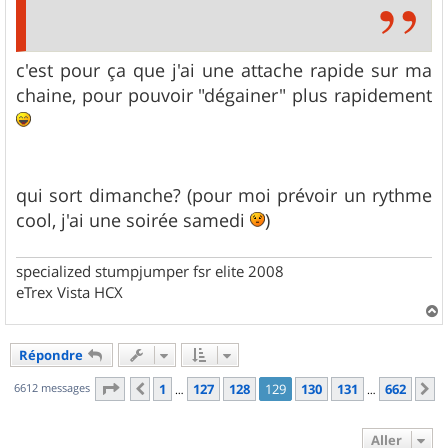
c'est pour ça que j'ai une attache rapide sur ma
chaine, pour pouvoir "dégainer" plus rapidement
qui sort dimanche? (pour moi prévoir un rythme
cool, j'ai une soirée samedi
)
specialized stumpjumper fsr elite 2008
eTrex Vista HCX
a
u
Répondre
t
Page
129
sur
662
6612 messages
1
127
128
129
130
131
662
Précédent
S
…
…
Aller