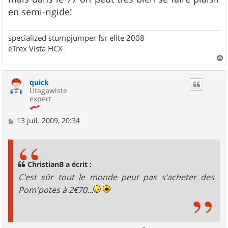
en semi-rigide!
specialized stumpjumper fsr elite 2008
eTrex Vista HCX
a
u
quick
t
Utagawiste
expert
M
13 juil. 2009, 20:34
e
s
s
a
g
ChristianB a écrit :
e
C'est sûr tout le monde peut pas s'acheter des
Pom'potes à 2€70...