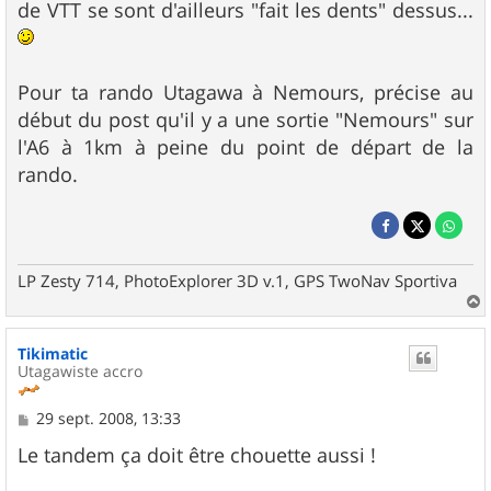
de VTT se sont d'ailleurs "fait les dents" dessus...
Pour ta rando Utagawa à Nemours, précise au
début du post qu'il y a une sortie "Nemours" sur
l'A6 à 1km à peine du point de départ de la
rando.
LP Zesty 714, PhotoExplorer 3D v.1, GPS TwoNav Sportiva
a
u
Tikimatic
t
Utagawiste accro
M
29 sept. 2008, 13:33
e
s
Le tandem ça doit être chouette aussi !
s
a