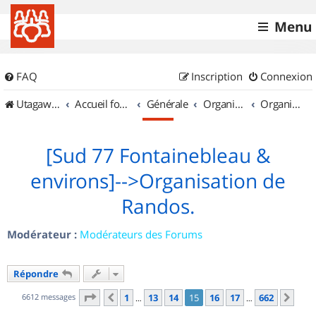
Menu
FAQ
Inscription
Connexion
UtagawaVTT (Randos VTT et VTTAE avec traces GPS)
Accueil forum
Générale
Organisation de sorties & Recherche de partenaires
Organisation de sorties en région Île de France
[Sud 77 Fontainebleau &
environs]-->Organisation de
Randos.
Modérateur :
Modérateurs des Forums
Répondre
Page
15
sur
662
6612 messages
1
13
14
15
16
17
662
Précédent
Sui
…
…