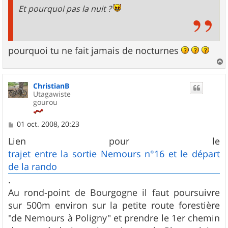
Et pourquoi pas la nuit ?
pourquoi tu ne fait jamais de nocturnes
a
u
ChristianB
t
Utagawiste
gourou
M
01 oct. 2008, 20:23
e
s
Lien pour le
s
trajet entre la sortie Nemours n°16 et le départ
a
g
de la rando
e
.
Au rond-point de Bourgogne il faut poursuivre
sur 500m environ sur la petite route forestière
"de Nemours à Poligny" et prendre le 1er chemin