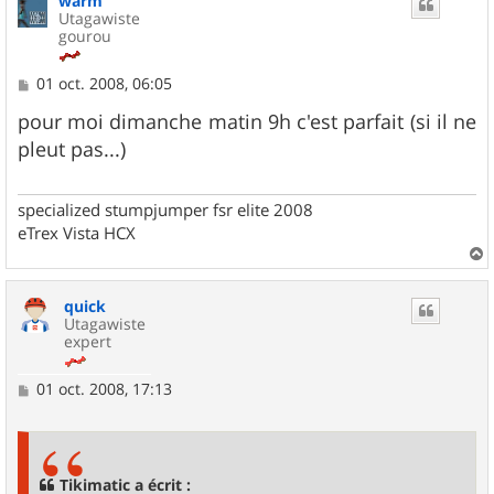
warm
Utagawiste
gourou
M
01 oct. 2008, 06:05
e
s
pour moi dimanche matin 9h c'est parfait (si il ne
s
pleut pas...)
a
g
e
specialized stumpjumper fsr elite 2008
eTrex Vista HCX
a
u
quick
t
Utagawiste
expert
M
01 oct. 2008, 17:13
e
s
s
a
g
Tikimatic a écrit :
e