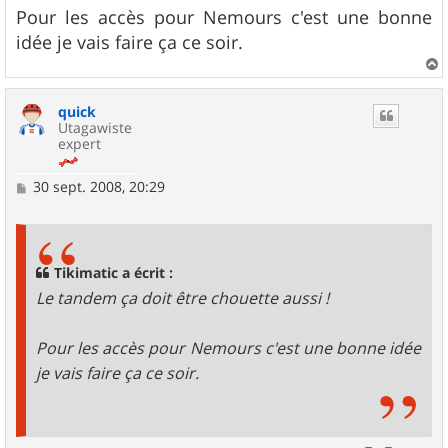
g
Pour les accès pour Nemours c'est une bonne
e
idée je vais faire ça ce soir.
a
u
quick
t
Utagawiste
expert
M
30 sept. 2008, 20:29
e
s
s
a
g
Tikimatic a écrit :
e
Le tandem ça doit être chouette aussi !
Pour les accès pour Nemours c'est une bonne idée
je vais faire ça ce soir.