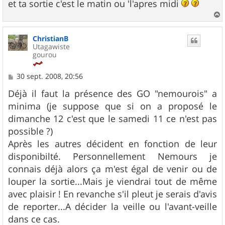
et ta sortie c'est le matin ou 'l'apres midi
a
u
ChristianB
t
Utagawiste
gourou
M
30 sept. 2008, 20:56
e
s
Déjà il faut la présence des GO "nemourois" a
s
minima (je suppose que si on a proposé le
a
g
dimanche 12 c'est que le samedi 11 ce n'est pas
e
possible ?)
Après les autres décident en fonction de leur
disponibilté. Personnellement Nemours je
connais déjà alors ça m'est égal de venir ou de
louper la sortie...Mais je viendrai tout de même
avec plaisir ! En revanche s'il pleut je serais d'avis
de reporter...A décider la veille ou l'avant-veille
dans ce cas.