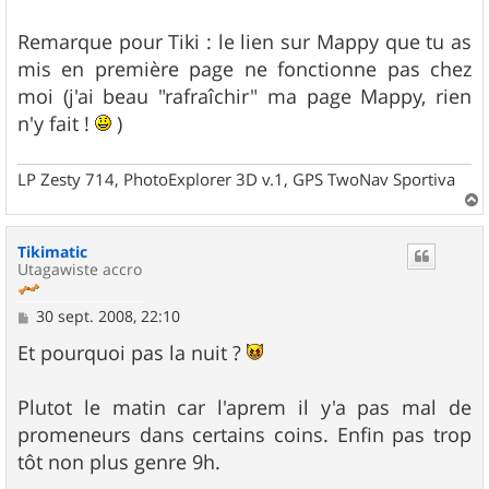
Remarque pour Tiki : le lien sur Mappy que tu as
mis en première page ne fonctionne pas chez
moi (j'ai beau "rafraîchir" ma page Mappy, rien
n'y fait !
)
LP Zesty 714, PhotoExplorer 3D v.1, GPS TwoNav Sportiva
a
u
Tikimatic
t
Utagawiste accro
M
30 sept. 2008, 22:10
e
s
Et pourquoi pas la nuit ?
s
a
g
Plutot le matin car l'aprem il y'a pas mal de
e
promeneurs dans certains coins. Enfin pas trop
tôt non plus genre 9h.