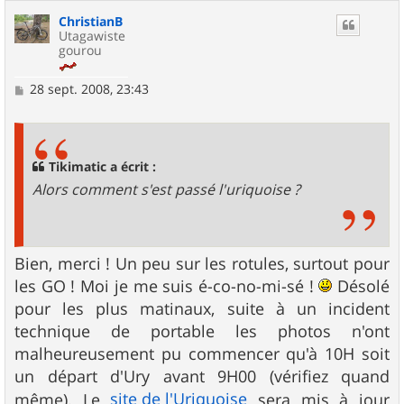
ChristianB
Utagawiste
gourou
M
28 sept. 2008, 23:43
e
s
s
a
g
Tikimatic a écrit :
e
Alors comment s'est passé l'uriquoise ?
Bien, merci ! Un peu sur les rotules, surtout pour
les GO ! Moi je me suis é-co-no-mi-sé !
Désolé
pour les plus matinaux, suite à un incident
technique de portable les photos n'ont
malheureusement pu commencer qu'à 10H soit
un départ d'Ury avant 9H00 (vérifiez quand
site de l'Uriquoise
même). Le
sera mis à jour