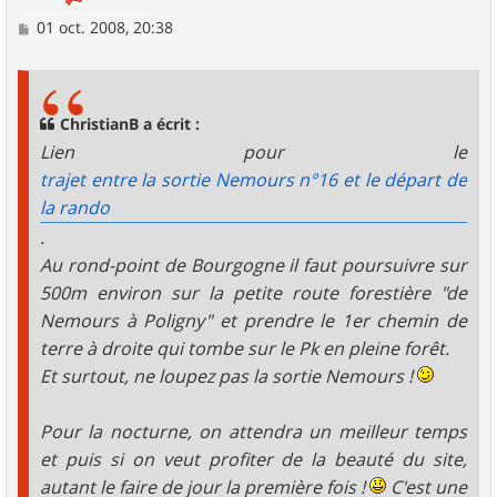
M
01 oct. 2008, 20:38
e
s
s
a
g
ChristianB a écrit :
e
Lien pour le
trajet entre la sortie Nemours n°16 et le départ de
la rando
.
Au rond-point de Bourgogne il faut poursuivre sur
500m environ sur la petite route forestière "de
Nemours à Poligny" et prendre le 1er chemin de
terre à droite qui tombe sur le Pk en pleine forêt.
Et surtout, ne loupez pas la sortie Nemours !
Pour la nocturne, on attendra un meilleur temps
et puis si on veut profiter de la beauté du site,
autant le faire de jour la première fois !
C'est une