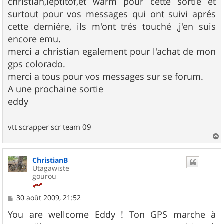
christian,leptitof,et warm pour cette sortie et
surtout pour vos messages qui ont suivi aprés
cette derniére, ils m'ont trés touché ,j'en suis
encore emu.
merci a christian egalement pour l'achat de mon
gps colorado.
merci a tous pour vos messages sur se forum.
A une prochaine sortie
eddy
vtt scrapper scr team 09
a
u
ChristianB
t
Utagawiste
gourou
M
30 août 2009, 21:52
e
s
You are wellcome Eddy ! Ton GPS marche à
s