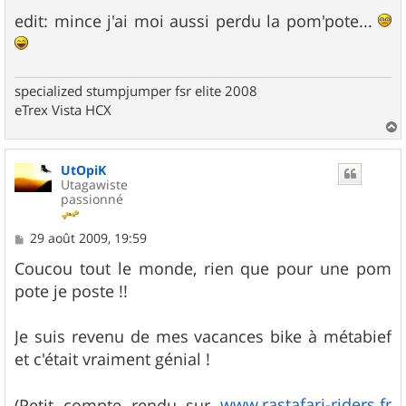
edit: mince j'ai moi aussi perdu la pom'pote...
specialized stumpjumper fsr elite 2008
eTrex Vista HCX
a
u
UtOpiK
t
Utagawiste
passionné
M
29 août 2009, 19:59
e
s
Coucou tout le monde, rien que pour une pom
s
pote je poste !!
a
g
e
Je suis revenu de mes vacances bike à métabief
et c'était vraiment génial !
www.rastafari-riders.fr
(Petit compte rendu sur