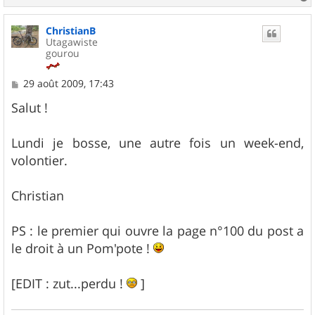
a
u
ChristianB
t
Utagawiste
gourou
M
29 août 2009, 17:43
e
s
Salut !
s
a
g
Lundi je bosse, une autre fois un week-end,
e
volontier.
Christian
PS : le premier qui ouvre la page n°100 du post a
le droit à un Pom'pote !
[EDIT : zut...perdu !
]