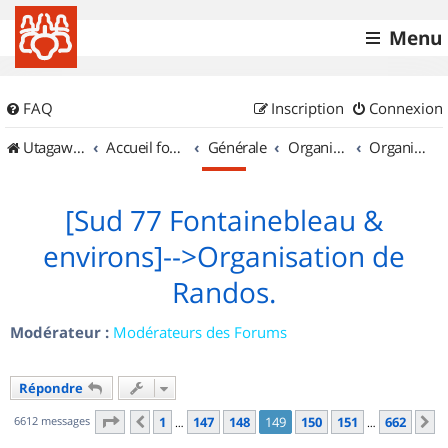
Menu
FAQ
Inscription
Connexion
UtagawaVTT (Randos VTT et VTTAE avec traces GPS)
Accueil forum
Générale
Organisation de sorties & Recherche de partenaires
Organisation de sorties en région Île de France
[Sud 77 Fontainebleau &
environs]-->Organisation de
Randos.
Modérateur :
Modérateurs des Forums
Répondre
Page
149
sur
662
6612 messages
1
147
148
149
150
151
662
Précédent
S
…
…