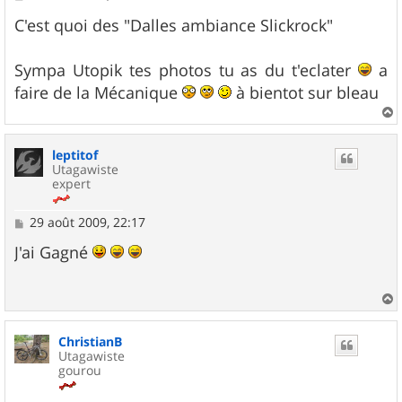
e
s
C'est quoi des "Dalles ambiance Slickrock"
s
a
g
Sympa Utopik tes photos tu as du t'eclater
a
e
faire de la Mécanique
à bientot sur bleau
a
u
leptitof
t
Utagawiste
expert
M
29 août 2009, 22:17
e
s
J'ai Gagné
s
a
g
e
a
u
ChristianB
t
Utagawiste
gourou