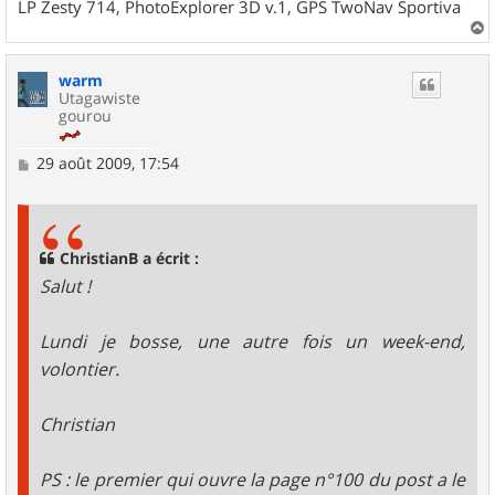
LP Zesty 714, PhotoExplorer 3D v.1, GPS TwoNav Sportiva
a
u
warm
t
Utagawiste
gourou
M
29 août 2009, 17:54
e
s
s
a
g
ChristianB a écrit :
e
Salut !
Lundi je bosse, une autre fois un week-end,
volontier.
Christian
PS : le premier qui ouvre la page n°100 du post a le