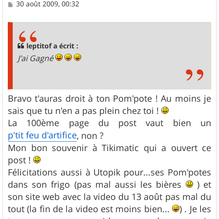
M
30 août 2009, 00:32
e
s
s
a
g
leptitof a écrit :
e
J'ai Gagné
Bravo t'auras droit à ton Pom'pote ! Au moins je
sais que tu n'en a pas plein chez toi !
La 100ème page du post vaut bien un
p'tit feu d'artifice
, non ?
Mon bon souvenir à Tikimatic qui a ouvert ce
post !
Félicitations aussi à Utopik pour...ses Pom'potes
dans son frigo (pas mal aussi les bières
) et
son site web avec la video du 13 août pas mal du
tout (la fin de la video est moins bien...
) . Je les