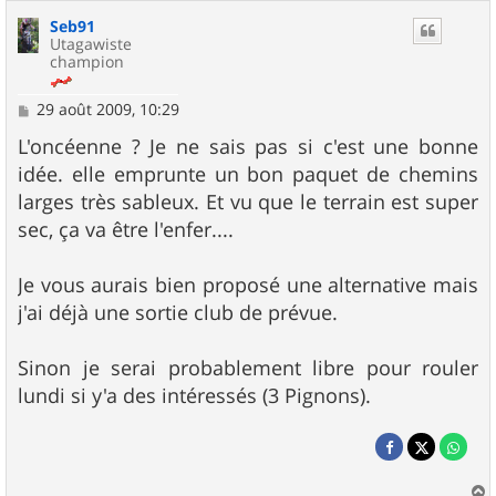
Seb91
Utagawiste
champion
M
29 août 2009, 10:29
e
s
L'oncéenne ? Je ne sais pas si c'est une bonne
s
idée. elle emprunte un bon paquet de chemins
a
g
larges très sableux. Et vu que le terrain est super
e
sec, ça va être l'enfer....
Je vous aurais bien proposé une alternative mais
j'ai déjà une sortie club de prévue.
Sinon je serai probablement libre pour rouler
lundi si y'a des intéressés (3 Pignons).