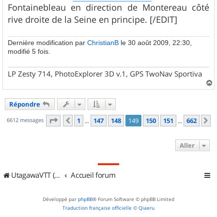
Fontainebleau en direction de Montereau côté
rive droite de la Seine en principe. [/EDIT]
Dernière modification par
ChristianB
le 30 août 2009, 22:30,
modifié 5 fois.
LP Zesty 714, PhotoExplorer 3D v.1, GPS TwoNav Sportiva
a
u
Répondre
t
Page
149
sur
662
6612 messages
1
147
148
149
150
151
662
Précédent
S
…
…
Aller
UtagawaVTT (Randos VTT et VTTAE avec traces GPS)
Accueil forum
Développé par
phpBB
® Forum Software © phpBB Limited
Traduction française officielle
©
Qiaeru