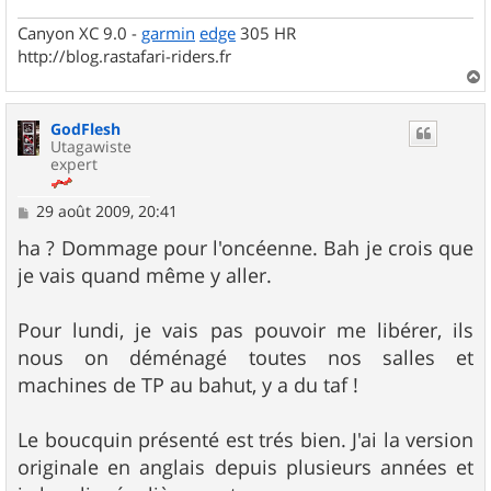
Canyon XC 9.0 -
garmin
edge
305 HR
http://blog.rastafari-riders.fr
a
u
GodFlesh
t
Utagawiste
expert
M
29 août 2009, 20:41
e
s
ha ? Dommage pour l'oncéenne. Bah je crois que
s
je vais quand même y aller.
a
g
e
Pour lundi, je vais pas pouvoir me libérer, ils
nous on déménagé toutes nos salles et
machines de TP au bahut, y a du taf !
Le boucquin présenté est trés bien. J'ai la version
originale en anglais depuis plusieurs années et