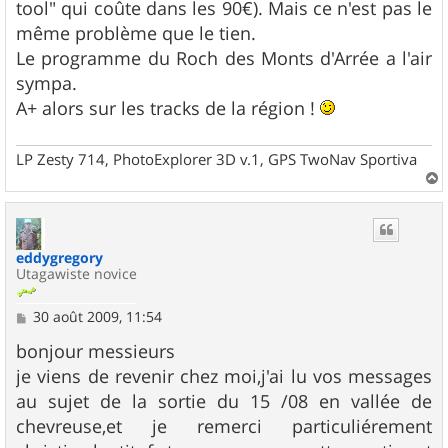
tool" qui coûte dans les 90€). Mais ce n'est pas le
même problème que le tien.
Le programme du Roch des Monts d'Arrée a l'air
sympa.
A+ alors sur les tracks de la région !
LP Zesty 714, PhotoExplorer 3D v.1, GPS TwoNav Sportiva
a
u
t
eddygregory
Utagawiste novice
M
30 août 2009, 11:54
e
s
bonjour messieurs
s
je viens de revenir chez moi,j'ai lu vos messages
a
g
au sujet de la sortie du 15 /08 en vallée de
e
chevreuse,et je remerci particuliérement