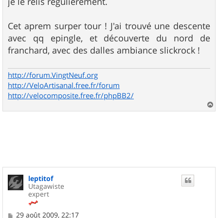
je le relis régulièrement.
Cet aprem surper tour ! J'ai trouvé une descente
avec qq epingle, et découverte du nord de
franchard, avec des dalles ambiance slickrock !
http://forum.VingtNeuf.org
http://VeloArtisanal.free.fr/forum
http://velocomposite.free.fr/phpBB2/
a
u
t
leptitof
Utagawiste
expert
M
29 août 2009, 22:17