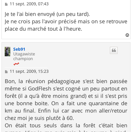
M
11 sept. 2009, 07:43
e
s
Je te l'ai bien envoyé (un peu tard).
s
Je ne crois pas l'avoir précisé mais on se retrouve
a
g
place du marché tout à l'heure.
e
a
u
Seb91
t
Utagawiste
champion
M
11 sept. 2009, 15:23
e
s
Bon, la réunion pédagogique s'est bien passée
s
même si GodFlesh s'est cogné un peu partout en
a
g
forêt (il a qu'à être moins grand) et si il s'est pris
e
une bonne boite. On a fait une quarantaine de
km au final. Enfin lui car avec mon aller/retour
chez moi je suis plutôt à 60.
On était tous seuls dans la forêt c'était bien