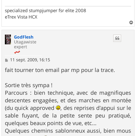
specialized stumpjumper fsr elite 2008
eTrex Vista HCX
a
u
GodFlesh
t
Utagawiste
expert
M
11 sept. 2009, 16:15
e
s
fait tourner ton email par mp pour la trace.
s
a
g
Sortie très sympa !
e
Parcours : bien technique, avec de magnifiques
descentes engagées, et des marches en montée
(du quick approved
, des reprises d'appui sur le
sable fuyant, de la petite sente peu pratiqué,
quelques beaux points de vue, etc...
Quelques chemins sablonneux aussi, bien mous