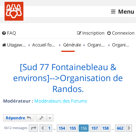
Menu
FAQ
Inscription
Connexion
UtagawaVTT (Randos VTT et VTTAE avec traces GPS)
Accueil forum
Générale
Organisation de sorties & Recherche de partenaires
Organisation de sorties en région Île de France
[Sud 77 Fontainebleau &
environs]-->Organisation de
Randos.
Modérateur :
Modérateurs des Forums
Répondre
Page
156
sur
662
6612 messages
1
154
155
156
157
158
662
Précédent
S
…
…