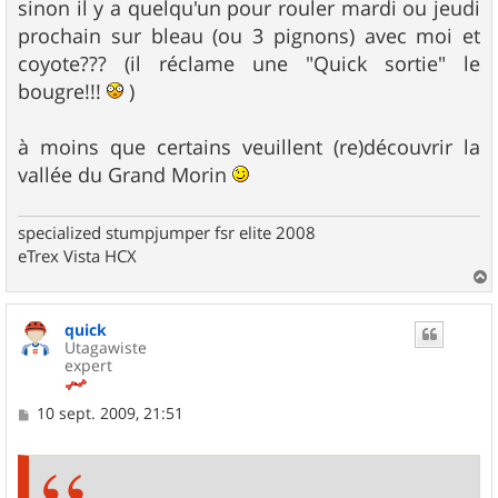
s
sinon il y a quelqu'un pour rouler mardi ou jeudi
s
prochain sur bleau (ou 3 pignons) avec moi et
a
g
coyote??? (il réclame une "Quick sortie" le
e
bougre!!!
)
à moins que certains veuillent (re)découvrir la
vallée du Grand Morin
specialized stumpjumper fsr elite 2008
eTrex Vista HCX
a
u
quick
t
Utagawiste
expert
M
10 sept. 2009, 21:51
e
s
s
a