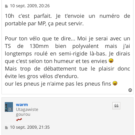
M
10 sept. 2009, 20:26
e
s
10h c'est parfait. Je t'envoie un numéro de
s
portable par MP, ça peut servir.
a
g
e
Pour ton vélo que te dire... Moi je serai avec un
TS de 130mm bien polyvalent mais j'ai
longtemps roulé en semi-rigide là-bas. Je dirais
que c'est selon ton humeur et tes envies
Mais trop de débattement tue le plaisir donc
évite les gros vélos d'enduro.
our les pneus je n'aime pas les pneus fins
a
u
warm
t
Utagawiste
gourou
M
10 sept. 2009, 21:35
e