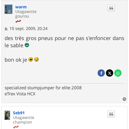
warm
Utagawiste
gourou
M
10 sept. 2009, 20:24
e
s
des très gros pneus pour ne pas s'enfoncer dans
s
le sable
a
g
e
bon ok je
specialized stumpjumper fsr elite 2008
eTrex Vista HCX
a
u
Seb91
t
Utagawiste
champion