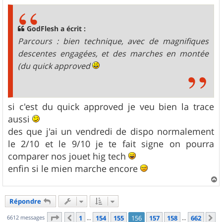
s
s
a
g
GodFlesh a écrit :
e
Parcours : bien technique, avec de magnifiques
descentes engagées, et des marches en montée
(du quick approved
si c'est du quick approved je veu bien la trace
aussi
des que j'ai un vendredi de dispo normalement
le 2/10 et le 9/10 je te fait signe on pourra
comparer nos jouet hig tech
enfin si le mien marche encore
a
u
Répondre
t
Page
156
sur
662
6612 messages
1
154
155
156
157
158
662
Précédent
S
…
…