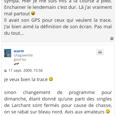
sympa. Hier je me suis mis à la course à pied.
Enchainer le lendemain c'est dur. Là j'ai vraiment
mal partout
Il avait son GPS pour ceux qui veulent la trace.
J'ai bien aimé la définition de son écran. Pas mal
du tout...
a
u
warm
t
Utagawiste
gourou
M
11 sept. 2009, 15:56
e
s
je veux bien la trace
s
a
g
sinon changement de programme pour
e
dimanche, étant donné qu'une parti des singles
de Larchant sont fermés pour cause de chasse,
on se rabat sur bleau nord. Avis aux amateurs