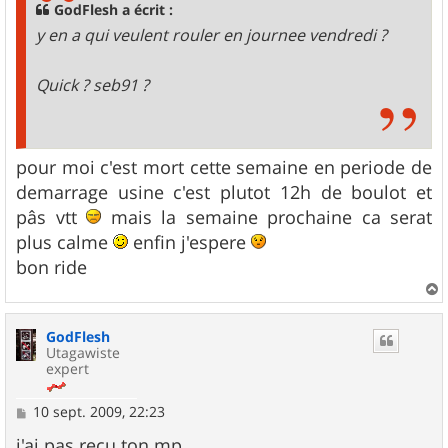
g
GodFlesh a écrit :
e
y en a qui veulent rouler en journee vendredi ?
Quick ? seb91 ?
pour moi c'est mort cette semaine en periode de
demarrage usine c'est plutot 12h de boulot et
pâs vtt
mais la semaine prochaine ca serat
plus calme
enfin j'espere
bon ride
a
u
GodFlesh
t
Utagawiste
expert
M
10 sept. 2009, 22:23
e
s
j'ai pas reçu ton mp.