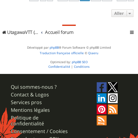
Aller
UtagawaVTT (Randos VTT et VTTAE avec traces GPS)
Accueil forum
Développé par
phpBB
® Forum Software © phpBB Limited
Traduction française officielle
©
Qiaeru
Optimized by:
phpBB SEO
Confidentialité
|
Conditions
Qui sommes-nous ?
Contact & Logos
Services pros
Mentions légales
Politique de
confidentialité
Consentement / Cookies