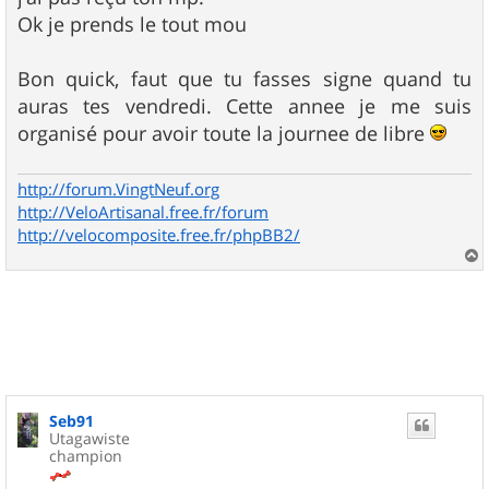
s
Ok je prends le tout mou
a
g
e
Bon quick, faut que tu fasses signe quand tu
auras tes vendredi. Cette annee je me suis
organisé pour avoir toute la journee de libre
http://forum.VingtNeuf.org
http://VeloArtisanal.free.fr/forum
http://velocomposite.free.fr/phpBB2/
a
u
t
Seb91
Utagawiste
champion