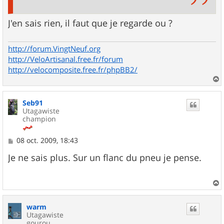
J'en sais rien, il faut que je regarde ou ?
http://forum.VingtNeuf.org
http://VeloArtisanal.free.fr/forum
http://velocomposite.free.fr/phpBB2/
a
u
Seb91
t
Utagawiste
champion
M
08 oct. 2009, 18:43
e
s
Je ne sais plus. Sur un flanc du pneu je pense.
s
a
g
e
a
u
warm
t
Utagawiste
gourou