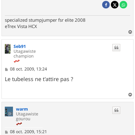
specialized stumpjumper fsr elite 2008
eTrex Vista HCX
a
u
Seb91
t
Utagawiste
champion
M
08 oct. 2009, 13:24
e
s
Le tubeless ne t'attire pas ?
s
a
g
e
a
u
warm
t
Utagawiste
gourou
M
08 oct. 2009, 15:21