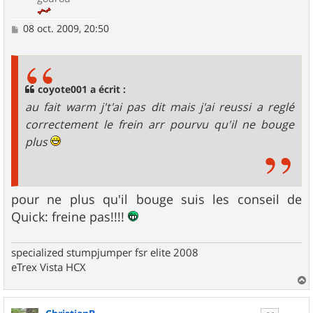
M
08 oct. 2009, 20:50
e
s
s
a
g
coyote001 a écrit :
e
au fait warm j't'ai pas dit mais j'ai reussi a reglé
correctement le frein arr pourvu qu'il ne bouge
plus
pour ne plus qu'il bouge suis les conseil de
Quick: freine pas!!!!
specialized stumpjumper fsr elite 2008
eTrex Vista HCX
a
u
t