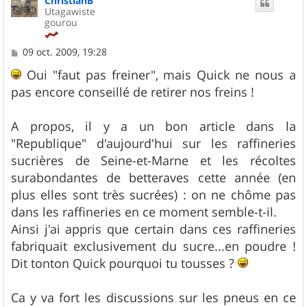
ChristianB
Utagawiste
gourou
M
09 oct. 2009, 19:28
e
s
Oui "faut pas freiner", mais Quick ne nous a
s
pas encore conseillé de retirer nos freins !
a
g
e
A propos, il y a un bon article dans la
"Republique" d'aujourd'hui sur les raffineries
sucrières de Seine-et-Marne et les récoltes
surabondantes de betteraves cette année (en
plus elles sont très sucrées) : on ne chôme pas
dans les raffineries en ce moment semble-t-il.
Ainsi j'ai appris que certain dans ces raffineries
fabriquait exclusivement du sucre...en poudre !
Dit tonton Quick pourquoi tu tousses ?
Ca y va fort les discussions sur les pneus en ce