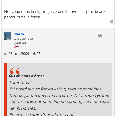
Nouveau dans la région, je veux découvrir les plus beaux
parcours de la forêt!
a
u
warm
t
Utagawiste
gourou
M
08 oct. 2009, 16:27
e
s
s
a
g
Fabien09 a écrit :
e
Salut tous!
J'ai posté sur ce forum il y'a quelques semaines...
Depuis j'ai découvert la foret en VTT à mon rythme
soit une fois par semaine (le samedi) avec un maxi
de 30 bornes.
En gros je roule donc plutot cool