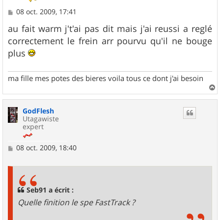
M
08 oct. 2009, 17:41
e
s
au fait warm j't'ai pas dit mais j'ai reussi a reglé
s
correctement le frein arr pourvu qu'il ne bouge
a
g
plus
e
ma fille mes potes des bieres voila tous ce dont j'ai besoin
a
u
GodFlesh
t
Utagawiste
expert
M
08 oct. 2009, 18:40
e
s
s
a
g
Seb91 a écrit :
e
Quelle finition le spe FastTrack ?