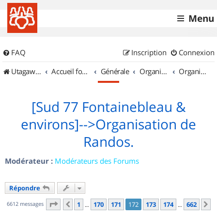
Menu
FAQ
Inscription
Connexion
UtagawaVTT (Randos VTT et VTTAE avec traces GPS)
Accueil forum
Générale
Organisation de sorties & Recherche de partenaires
Organisation de sorties en région Île de France
[Sud 77 Fontainebleau &
environs]-->Organisation de
Randos.
Modérateur :
Modérateurs des Forums
Répondre
Page
172
sur
662
6612 messages
1
170
171
172
173
174
662
Précédent
S
…
…