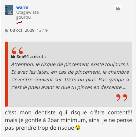
warm
Utagawiste
gourou
M
08 oct. 2009, 13:19
e
s
s
a
g
Seb91 a écrit :
e
Attention, le risque de pincement existe toujours !.
Et avec les latex, en cas de pincement, la chambre
s'éventre souvent sur 10cm ou plus. Pas sympa si
c'est le pneu avant et que tu pinces en descente....
c'est mon dentiste qui risque d'être content!!!
mais je gonfle à 2bar minimum, ainsi je ne pense
pas prendre trop de risque