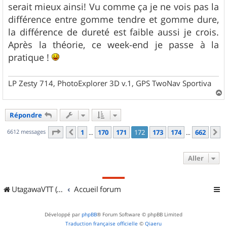
serait mieux ainsi! Vu comme ça je ne vois pas la
différence entre gomme tendre et gomme dure,
la différence de dureté est faible aussi je crois.
Après la théorie, ce week-end je passe à la
pratique !
LP Zesty 714, PhotoExplorer 3D v.1, GPS TwoNav Sportiva
a
u
Répondre
t
Page
172
sur
662
6612 messages
1
170
171
172
173
174
662
Précédent
S
…
…
Aller
UtagawaVTT (Randos VTT et VTTAE avec traces GPS)
Accueil forum
Développé par
phpBB
® Forum Software © phpBB Limited
Traduction française officielle
©
Qiaeru