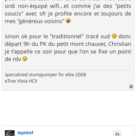
s
ordi non-équipé wifi...et comme j'ai des "petits
a
g
soucis" avec sfr je profite encore et toujours de
e
mes "généreux voisins"
sinon ok pour le "traditionnel" tracé sud
donc
départ 9h du PK du petit mont chauvet, Christian
je t'appelle ce soir pour que l'on se fixe un point
de rdv
specialized stumpjumper fsr elite 2008
eTrex Vista HCX
a
u
t
leptitof