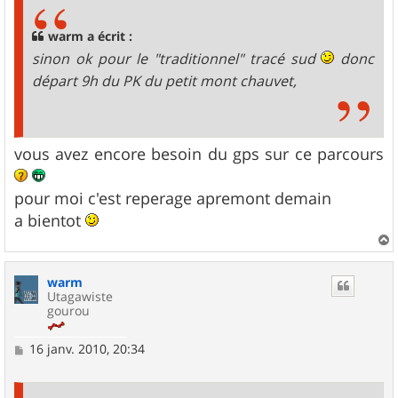
s
a
g
warm a écrit :
e
sinon ok pour le "traditionnel" tracé sud
donc
départ 9h du PK du petit mont chauvet,
vous avez encore besoin du gps sur ce parcours
pour moi c'est reperage apremont demain
a bientot
a
u
warm
t
Utagawiste
gourou
M
16 janv. 2010, 20:34
e
s
s