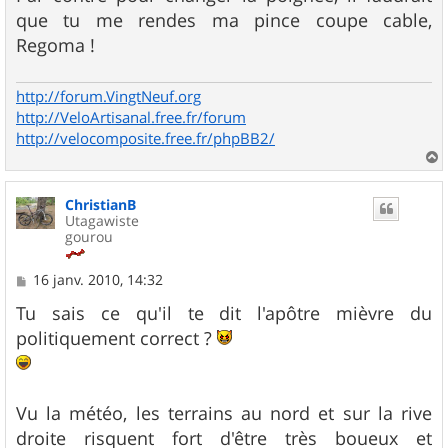
que tu me rendes ma pince coupe cable,
Regoma !
http://forum.VingtNeuf.org
http://VeloArtisanal.free.fr/forum
http://velocomposite.free.fr/phpBB2/
a
u
ChristianB
t
Utagawiste
gourou
M
16 janv. 2010, 14:32
e
s
Tu sais ce qu'il te dit l'apôtre mièvre du
s
politiquement correct ?
a
g
e
Vu la météo, les terrains au nord et sur la rive
droite risquent fort d'être très boueux et