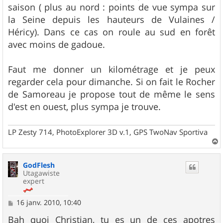
saison ( plus au nord : points de vue sympa sur
la Seine depuis les hauteurs de Vulaines /
Héricy). Dans ce cas on roule au sud en forêt
avec moins de gadoue.
Faut me donner un kilométrage et je peux
regarder cela pour dimanche. Si on fait le Rocher
de Samoreau je propose tout de même le sens
d'est en ouest, plus sympa je trouve.
LP Zesty 714, PhotoExplorer 3D v.1, GPS TwoNav Sportiva
a
u
GodFlesh
t
Utagawiste
expert
M
16 janv. 2010, 10:40
e
s
Bah quoi Christian, tu es un de ces apotres