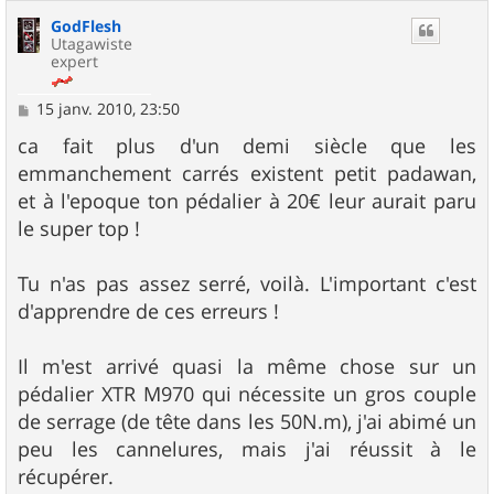
GodFlesh
Utagawiste
expert
M
15 janv. 2010, 23:50
e
s
ca fait plus d'un demi siècle que les
s
emmanchement carrés existent petit padawan,
a
g
et à l'epoque ton pédalier à 20€ leur aurait paru
e
le super top !
Tu n'as pas assez serré, voilà. L'important c'est
d'apprendre de ces erreurs !
Il m'est arrivé quasi la même chose sur un
pédalier XTR M970 qui nécessite un gros couple
de serrage (de tête dans les 50N.m), j'ai abimé un
peu les cannelures, mais j'ai réussit à le
récupérer.