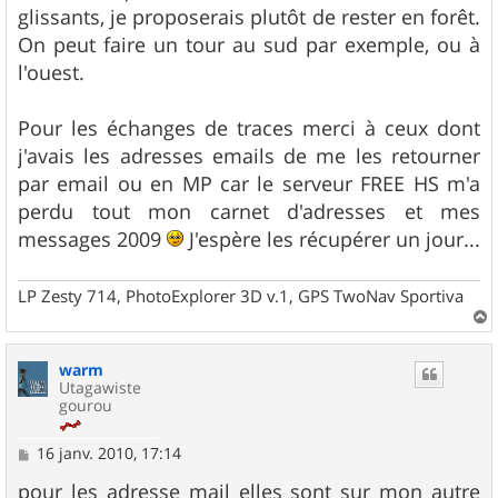
glissants, je proposerais plutôt de rester en forêt.
On peut faire un tour au sud par exemple, ou à
l'ouest.
Pour les échanges de traces merci à ceux dont
j'avais les adresses emails de me les retourner
par email ou en MP car le serveur FREE HS m'a
perdu tout mon carnet d'adresses et mes
messages 2009
J'espère les récupérer un jour...
LP Zesty 714, PhotoExplorer 3D v.1, GPS TwoNav Sportiva
a
u
warm
t
Utagawiste
gourou
M
16 janv. 2010, 17:14
e
s
pour les adresse mail elles sont sur mon autre