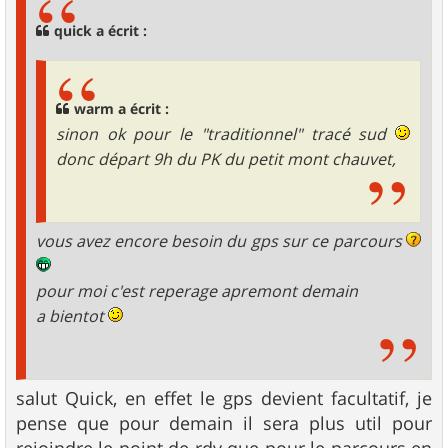
a
g
quick a écrit :
e
warm a écrit :
sinon ok pour le "traditionnel" tracé sud
donc départ 9h du PK du petit mont chauvet,
vous avez encore besoin du gps sur ce parcours
pour moi c'est reperage apremont demain
a bientot
salut Quick, en effet le gps devient facultatif, je
pense que pour demain il sera plus util pour
rejoindre le point de rdv que pour le parcours en