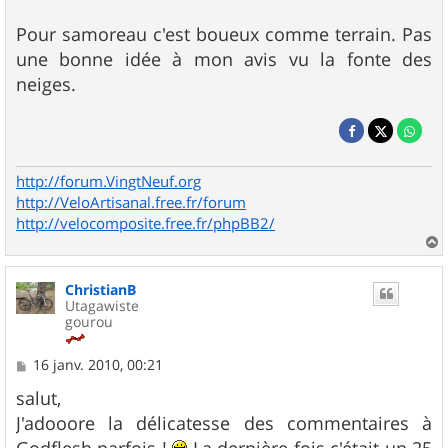
Pour samoreau c'est boueux comme terrain. Pas
une bonne idée à mon avis vu la fonte des
neiges.
http://forum.VingtNeuf.org
http://VeloArtisanal.free.fr/forum
http://velocomposite.free.fr/phpBB2/
a
u
ChristianB
t
Utagawiste
gourou
M
16 janv. 2010, 00:21
e
s
salut,
s
J'adooore la délicatesse des commentaires à
a
g
Godflesh parfois !
La dernière fois c'était un 25