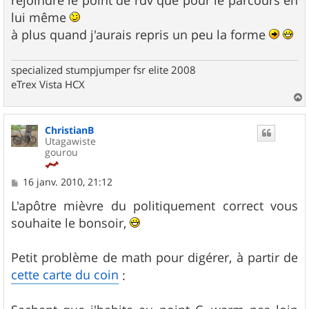
lui même
à plus quand j'aurais repris un peu la forme
specialized stumpjumper fsr elite 2008
eTrex Vista HCX
a
u
ChristianB
t
Utagawiste
gourou
M
16 janv. 2010, 21:12
e
s
L'apôtre mièvre du politiquement correct vous
s
souhaite le bonsoir,
a
g
e
Petit problème de math pour digérer, à partir de
cette carte du coin
: