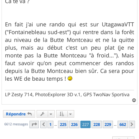
Ca te va ?
En fait j'ai une rando qui est sur UtagawaVTT
("Fontainebleau sud-est") qui rentre dans la forêt
au niveau de la Butte Montceau et ne la quitte
plus, mais au début c'est un peu plat (je ne
monte pas la Butte Montceau "à froid..."). Mais
faut savoir qu'on peut commencer des randos
depuis la Butte Montceau bien sûr. Ca sera pour
les WE de beau temps !
LP Zesty 714, PhotoExplorer 3D v.1, GPS TwoNav Sportiva
a
u
Répondre
t
Page
227
sur
662
6612 messages
1
225
226
227
228
229
662
Précédent
S
…
…