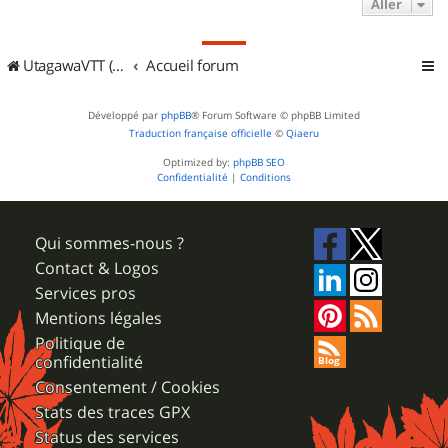
Aller
UtagawaVTT (Randos VTT et VTTAE avec traces GPS)
Accueil forum
Développé par
phpBB
® Forum Software © phpBB Limited
Traduction française officielle
©
Qiaeru
Optimized by:
phpBB SEO
Confidentialité
|
Conditions
Qui sommes-nous ?
Contact & Logos
Services pros
Mentions légales
Politique de
confidentialité
Consentement / Cookies
Stats des traces GPX
Status des services