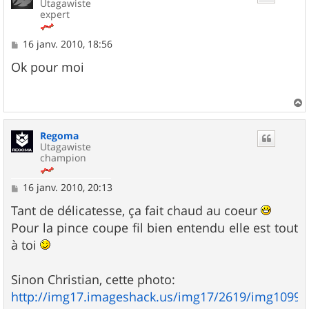
Utagawiste
expert
M
16 janv. 2010, 18:56
e
s
Ok pour moi
s
a
g
e
a
u
Regoma
t
Utagawiste
champion
M
16 janv. 2010, 20:13
e
s
Tant de délicatesse, ça fait chaud au coeur
s
Pour la pince coupe fil bien entendu elle est tout
a
g
à toi
e
Sinon Christian, cette photo:
http://img17.imageshack.us/img17/2619/img1099e