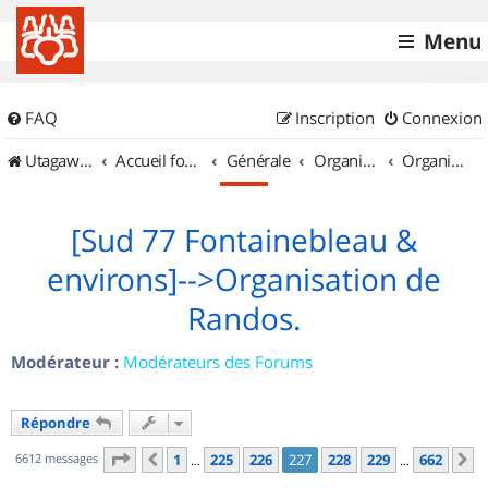
Menu
FAQ
Inscription
Connexion
UtagawaVTT (Randos VTT et VTTAE avec traces GPS)
Accueil forum
Générale
Organisation de sorties & Recherche de partenaires
Organisation de sorties en région Île de France
[Sud 77 Fontainebleau &
environs]-->Organisation de
Randos.
Modérateur :
Modérateurs des Forums
Répondre
Page
227
sur
662
6612 messages
1
225
226
227
228
229
662
Précédent
S
…
…