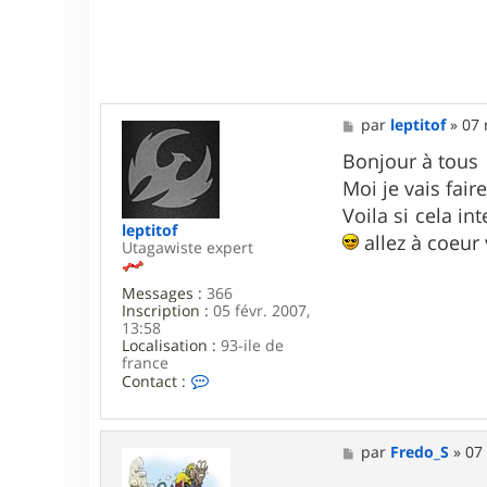
t
M
par
leptitof
»
07 
e
s
Bonjour à tous
s
Moi je vais fai
a
g
Voila si cela in
e
leptitof
allez à coeur va
Utagawiste expert
Messages :
366
Inscription :
05 févr. 2007,
13:58
Localisation :
93-ile de
france
C
Contact :
o
n
t
a
M
par
Fredo_S
»
07
c
e
t
s