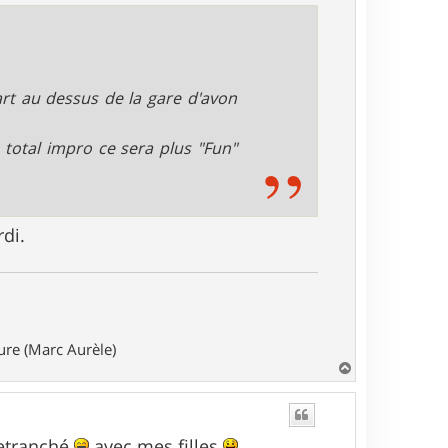
rt au dessus de la gare d'avon
 total impro ce sera plus "Fun"
rdi.
ture (Marc Aurèle)
H
a
u
t
retranché
avec mes filles