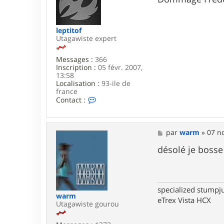
s
a
g
e
leptitof
Utagawiste expert
Messages :
366
Inscription :
05 févr. 2007,
13:58
Localisation :
93-ile de
france
C
Contact :
o
n
t
a
M
par
warm
»
07 no
c
e
t
s
désolé je bosse
e
s
r
a
l
g
e
e
p
specialized stumpj
t
warm
eTrex Vista HCX
i
Utagawiste gourou
t
o