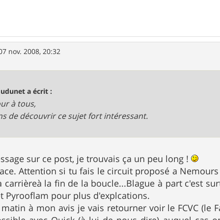
07 nov. 2008, 20:32
oudunet a écrit :
ur à tous,
ens de découvrir ce sujet fort intéressant.
ssage sur ce post, je trouvais ça un peu long !
race. Attention si tu fais le circuit proposé a Nemour
 carrièreà la fin de la boucle...Blague à part c'est sur
et Pyrooflam pour plus d'explcations.
atin à mon avis je vais retourner voir le FCVC (le 
ssible avec Quick (à lui de nous dire) auquel cas on