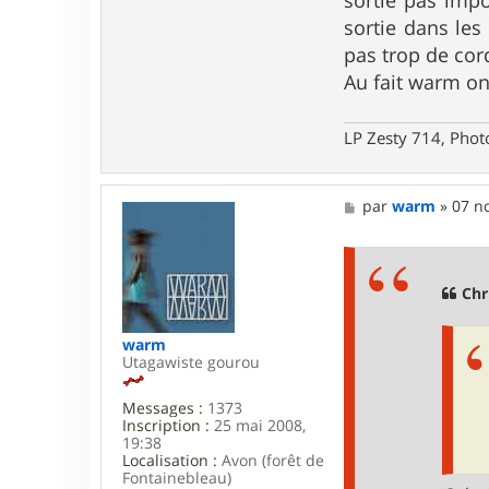
e
sortie dans les 
r
C
pas trop de cord
h
Au fait warm on
r
i
s
t
LP Zesty 714, Phot
i
a
n
B
M
par
warm
»
07 no
e
s
s
a
g
Chr
e
warm
Utagawiste gourou
Messages :
1373
Inscription :
25 mai 2008,
19:38
Localisation :
Avon (forêt de
Fontainebleau)