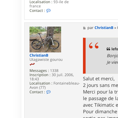
Localisation :
93-ile de
france
C
Contact :
o
n
t
a
M
par
ChristianB
»
c
e
t
s
e
s
r
a
l
g
lef
e
e
Bonjo
ChristianB
p
Utagawiste gourou
t
Je vi
i
t
Messages :
1338
o
Inscription :
30 juil. 2006,
f
Salut et merci,
18:43
Localisation :
Fontainebleau-
2 jours sans me
Avon (77)
Merci pour la t
C
Contact :
o
le passage de la
n
t
avec Tikimatic 
a
Pour dimanche m
c
t
sortie pas impo