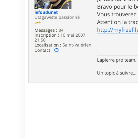
e
Bravo pour le b
lefoudunet
Vous trouverez u
Utagawiste passionné
Attention la tra
http://myfreef
Messages :
84
Inscription :
16 mai 2007,
21:50
Localisation :
Saint-Valérien
C
Contact :
o
n
Lapierre pro team
t
a
Un topic à suivre..
c
t
e
r
l
e
f
o
u
d
u
n
e