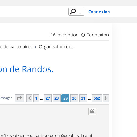
Connexion
Inscription
Connexion
e de partenaires
Organisation de sorties en région Île de France
on de Randos.
Page
29
sur
662
messages
1
27
28
29
30
31
662
Précédent
Suivant
…
…
m'inspirer de la trace citée plus haut.