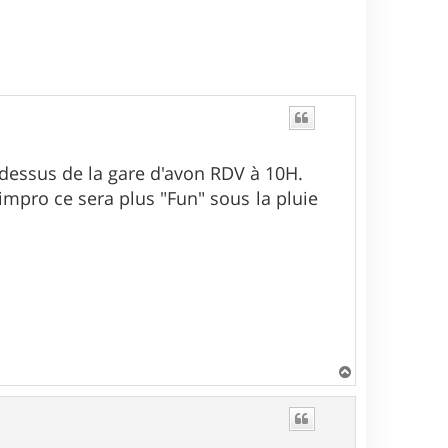
 dessus de la gare d'avon RDV à 10H.
 impro ce sera plus "Fun" sous la pluie
H
a
u
t