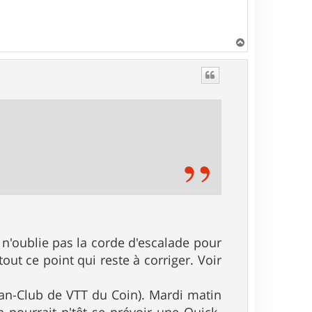
H
a
u
t
s n'oublie pas la corde d'escalade pour
tout ce point qui reste à corriger. Voir
Fan-Club de VTT du Coin). Mardi matin
 pourrait p'têt se prévoir une Quick-