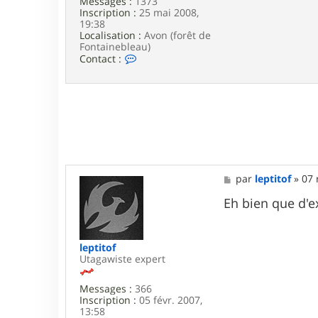
Messages :
1373
f
Inscription :
25 mai 2008,
19:38
Localisation :
Avon (forêt de
Fontainebleau)
C
Contact :
o
n
t
a
c
t
e
r
w
a
M
par
leptitof
»
07 
r
e
m
s
Eh bien que d'e
s
a
g
e
leptitof
Utagawiste expert
Messages :
366
Inscription :
05 févr. 2007,
13:58