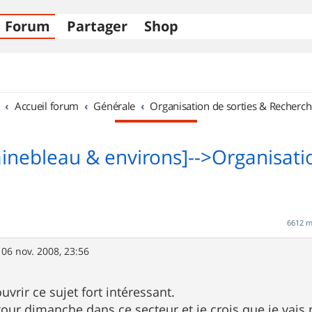
Forum
Partager
Shop
Accueil forum
Générale
Organisation de sorties & Recherch
ainebleau & environs]-->Organisati
6612 
»
06 nov. 2008, 23:56
uvrir ce sujet fort intéressant.
 tour dimanche dans ce secteur et je crois que je vais 