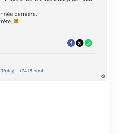
'année dernière.
crète.
/utag ... t7418.html
H
a
u
t