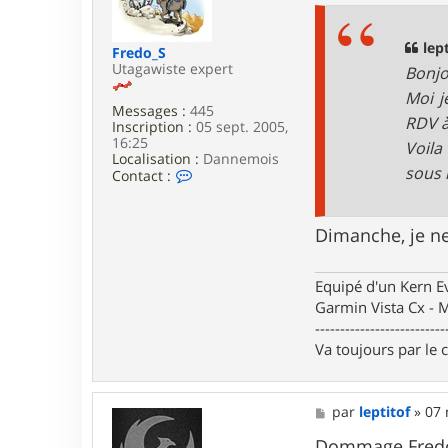
e
s
r
a
l
g
lept
Fredo_S
e
e
Utagawiste expert
Bonjo
p
t
Moi j
i
Messages :
445
RDV à
t
Inscription :
05 sept. 2005,
o
16:25
Voila
f
Localisation :
Dannemois
sous 
C
Contact :
o
n
t
Dimanche, je n
a
c
t
e
Equipé d'un Kern 
r
Garmin Vista Cx -
F
--------------------------
r
Va toujours par le 
e
d
o
_
M
par
leptitof
»
07 
S
e
s
Dommage Fredo-