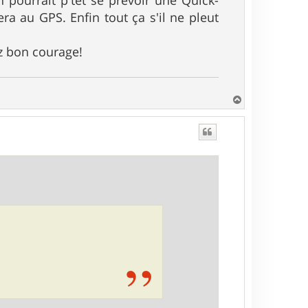
era au GPS. Enfin tout ça s'il ne pleut
z bon courage!
H
a
u
t