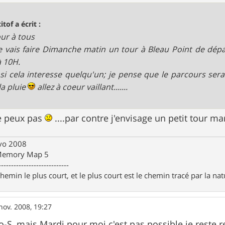
itof a écrit :
ur à tous
e vais faire Dimanche matin un tour à Bleau Point de dépa
 10H.
 si cela interesse quelqu'un; je pense que le parcours sera
la pluie
allez à coeur vaillant.......
e peux pas
....par contre j'envisage un petit tour ma
Evo 2008
 Memory Map 5
----------------------------
chemin le plus court, et le plus court est le chemin tracé par la na
nov. 2008, 19:27
S, mais Mardi pour moi c'est pas possible je reste 