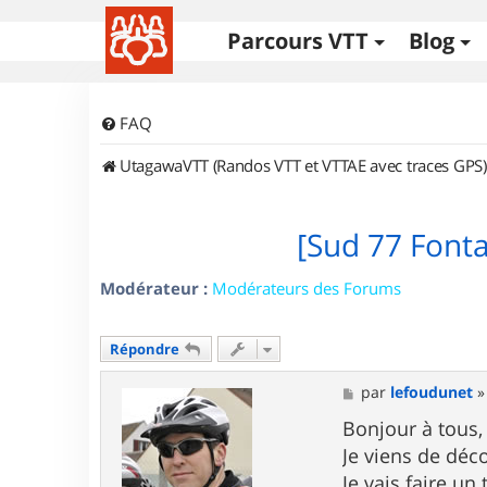
Parcours VTT
Blog
FAQ
UtagawaVTT (Randos VTT et VTTAE avec traces GPS)
[Sud 77 Font
Modérateur :
Modérateurs des Forums
Répondre
M
par
lefoudunet
e
s
Bonjour à tous,
s
Je viens de déco
a
g
Je vais faire un