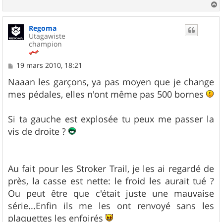
a
u
Regoma
t
Utagawiste
champion
M
19 mars 2010, 18:21
e
s
Naaan les garçons, ya pas moyen que je change
s
mes pédales, elles n'ont même pas 500 bornes
a
g
e
Si ta gauche est explosée tu peux me passer la
vis de droite ?
Au fait pour les Stroker Trail, je les ai regardé de
près, la casse est nette: le froid les aurait tué ?
Ou peut être que c'était juste une mauvaise
série...Enfin ils me les ont renvoyé sans les
plaquettes les enfoirés