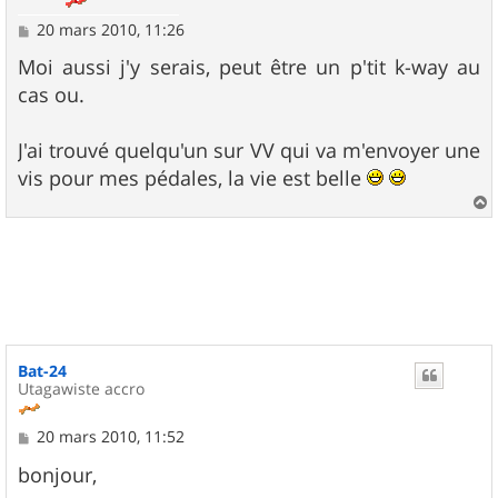
M
20 mars 2010, 11:26
e
s
Moi aussi j'y serais, peut être un p'tit k-way au
s
cas ou.
a
g
e
J'ai trouvé quelqu'un sur VV qui va m'envoyer une
vis pour mes pédales, la vie est belle
a
u
t
Bat-24
Utagawiste accro
M
20 mars 2010, 11:52
e
s
bonjour,
s