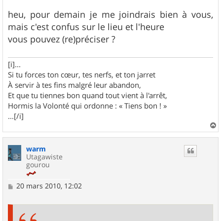
a
g
heu, pour demain je me joindrais bien à vous,
e
mais c'est confus sur le lieu et l'heure
vous pouvez (re)préciser ?
[i]...
Si tu forces ton cœur, tes nerfs, et ton jarret
À servir à tes fins malgré leur abandon,
Et que tu tiennes bon quand tout vient à l'arrêt,
Hormis la Volonté qui ordonne : « Tiens bon ! »
...[/i]
a
u
warm
t
Utagawiste
gourou
M
20 mars 2010, 12:02
e
s
s
a