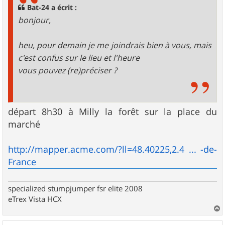
g
Bat-24 a écrit :
e
bonjour,
heu, pour demain je me joindrais bien à vous, mais
c'est confus sur le lieu et l'heure
vous pouvez (re)préciser ?
départ 8h30 à Milly la forêt sur la place du
marché
http://mapper.acme.com/?ll=48.40225,2.4 ... -de-
France
specialized stumpjumper fsr elite 2008
eTrex Vista HCX
a
u