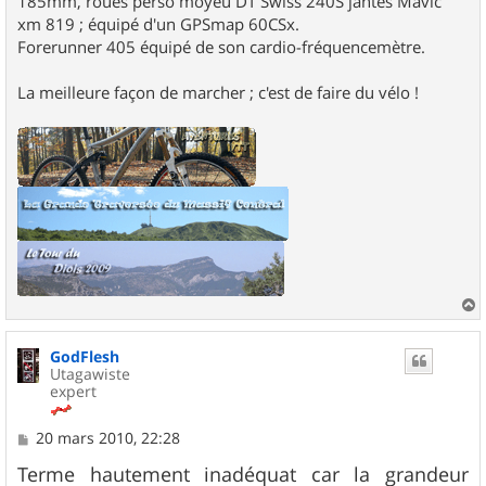
185mm, roues perso moyeu DT Swiss 240S jantes Mavic
xm 819 ; équipé d'un GPSmap 60CSx.
Forerunner 405 équipé de son cardio-fréquencemètre.
La meilleure façon de marcher ; c'est de faire du vélo !
a
u
GodFlesh
t
Utagawiste
expert
M
20 mars 2010, 22:28
e
s
Terme hautement inadéquat car la grandeur