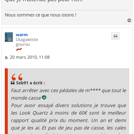
Nous sommes ce que nous osons !
a
u
warm
t
Utagawiste
gourou
M
20 mars 2010, 11:08
e
s
s
a
g
Seb91 a écrit :
e
Faut arrêter avec ces pédales de m**** que tout le
monde casse
Pour avoir essayé divers solutions je trouve que
les Look Quartz à moins de 60€ sont le meilleur
rapport qualité prix du moment. Un an et demi
que je les ai. Et pas de jeu pas de casse, les cales