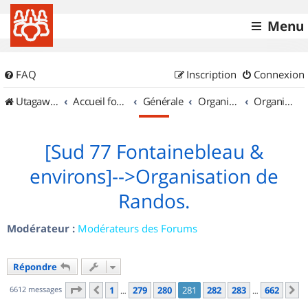
Menu
FAQ
Inscription
Connexion
UtagawaVTT (Randos VTT et VTTAE avec traces GPS)
Accueil forum
Générale
Organisation de sorties & Recherche de partenaires
Organisation de sorties en région Île de France
[Sud 77 Fontainebleau &
environs]-->Organisation de
Randos.
Modérateur :
Modérateurs des Forums
Répondre
Page
281
sur
662
6612 messages
1
279
280
281
282
283
662
Précédent
S
…
…