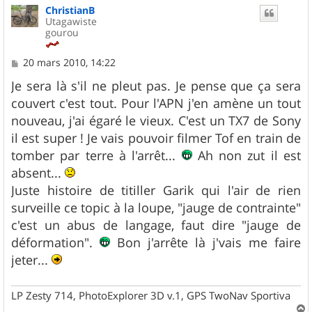
ChristianB
t
Utagawiste
gourou
M
20 mars 2010, 14:22
e
s
Je sera là s'il ne pleut pas. Je pense que ça sera
s
couvert c'est tout. Pour l'APN j'en amène un tout
a
g
nouveau, j'ai égaré le vieux. C'est un TX7 de Sony
e
il est super ! Je vais pouvoir filmer Tof en train de
tomber par terre à l'arrêt...
Ah non zut il est
absent...
Juste histoire de titiller Garik qui l'air de rien
surveille ce topic à la loupe, "jauge de contrainte"
c'est un abus de langage, faut dire "jauge de
déformation".
Bon j'arrête là j'vais me faire
jeter...
LP Zesty 714, PhotoExplorer 3D v.1, GPS TwoNav Sportiva