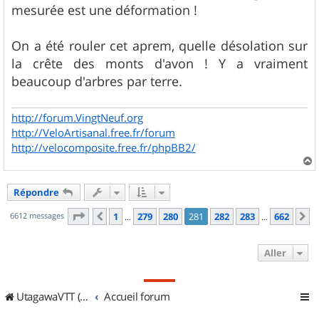
s
mesurée est une déformation !
a
g
e
On a été rouler cet aprem, quelle désolation sur
la crête des monts d'avon ! Y a vraiment
beaucoup d'arbres par terre.
http://forum.VingtNeuf.org
http://VeloArtisanal.free.fr/forum
http://velocomposite.free.fr/phpBB2/
a
u
Répondre
t
Page
281
sur
662
6612 messages
1
279
280
281
282
283
662
Précédent
S
…
…
Aller
UtagawaVTT (Randos VTT et VTTAE avec traces GPS)
Accueil forum