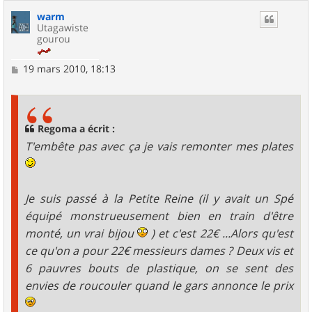
warm
Utagawiste
gourou
M
19 mars 2010, 18:13
e
s
s
a
g
Regoma a écrit :
e
T'embête pas avec ça je vais remonter mes plates
Je suis passé à la Petite Reine (il y avait un Spé
équipé monstrueusement bien en train d'être
monté, un vrai bijou
) et c'est 22€ ...Alors qu'est
ce qu'on a pour 22€ messieurs dames ? Deux vis et
6 pauvres bouts de plastique, on se sent des
envies de roucouler quand le gars annonce le prix