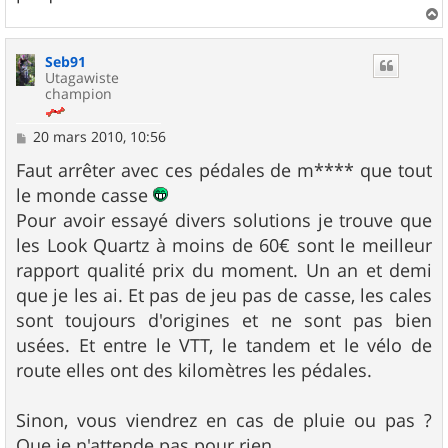
a
u
Seb91
t
Utagawiste
champion
M
20 mars 2010, 10:56
e
s
Faut arrêter avec ces pédales de m**** que tout
s
le monde casse
a
g
Pour avoir essayé divers solutions je trouve que
e
les Look Quartz à moins de 60€ sont le meilleur
rapport qualité prix du moment. Un an et demi
que je les ai. Et pas de jeu pas de casse, les cales
sont toujours d'origines et ne sont pas bien
usées. Et entre le VTT, le tandem et le vélo de
route elles ont des kilomètres les pédales.
Sinon, vous viendrez en cas de pluie ou pas ?
Que je n'attende pas pour rien.