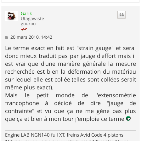
a
u
Garik
t
Utagawiste
gourou
M
20 mars 2010, 14:42
e
s
Le terme exact en fait est "strain gauge" et serai
s
donc mieux traduit pas par jauge d'effort mais il
a
g
est vrai que d'une manière générale la mesure
e
recherchée est bien la déformation du matériau
sur lequel elle est collée (elles sont collées serait
même plus exact).
Mais le petit monde de l'extensométrie
francophone à décidé de dire "jauge de
contrainte" et vu que ça ne me gène pas plus
que ça et bien à mon tour j'emploie ce terme
Engine LAB NGN140 full XT, freins Avid Code 4 pistons