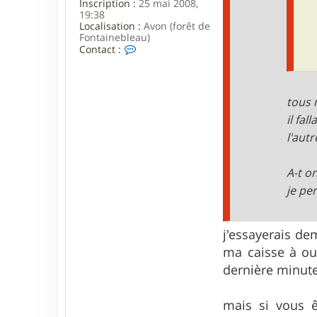
Inscription :
25 mai 2008,
19:38
Localisation :
Avon (forêt de
Fontainebleau)
C
Contact :
o
n
t
a
tous 
c
t
il fa
e
l'autr
r
w
a
A-t o
r
m
je pe
j'essayerais de
ma caisse à out
dernière minute
mais si vous ê