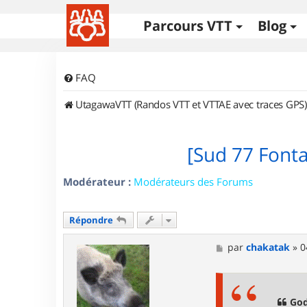
Parcours VTT
Blog
FAQ
UtagawaVTT (Randos VTT et VTTAE avec traces GPS)
[Sud 77 Font
Modérateur :
Modérateurs des Forums
Répondre
M
par
chakatak
»
0
e
s
s
a
g
God