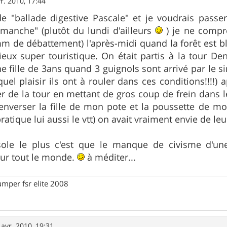
r. 2010, 17:44
de "ballade digestive Pascale" et je voudrais passe
imanche" (plutôt du lundi d'ailleurs
) je ne compr
m de débattement) l'après-midi quand la forêt est 
ieux super touristique. On était partis à la tour De
 fille de 3ans quand 3 guignols sont arrivé par le sing
quel plaisir ils ont à rouler dans ces conditions!!!!
ier de la tour en mettant de gros coup de frein dans l
nverser la fille de mon pote et la poussette de mo
atique lui aussi le vtt) on avait vraiment envie de leur
le le plus c'est que le manque de civisme d'une
our tout le monde.
à méditer...
umper fsr elite 2008
 avr. 2010, 19:31