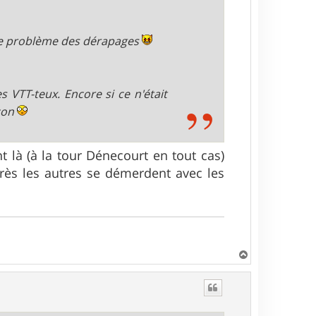
à le problème des dérapages
 VTT-teux. Encore si ce n'était
 con
nt là (à la tour Dénecourt en tout cas)
après les autres se démerdent avec les
H
a
u
t