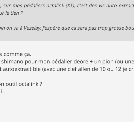
 sur mes pédaliers octalink (XT), c'est des vis auto extrac
r le tien ?
n on va à Vezelay, j'espère que ca sera pas trop grosse boue
as comme ça.
util shimano pour mon pédalier deore + un pion (ou une
ait autoextractible (avec une clef allen de 10 ou 12 je cr
n outil octalink ?
i..