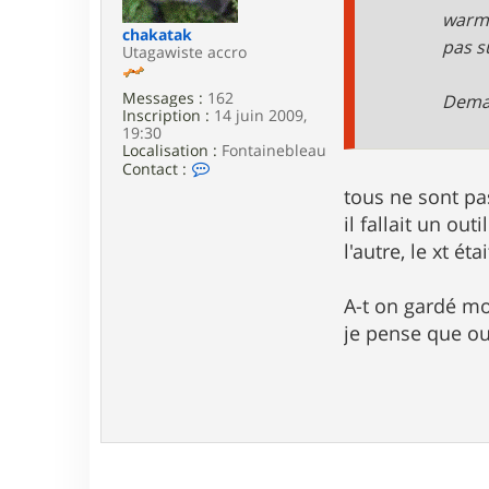
e
warm,
chakatak
pas su
Utagawiste accro
Messages :
162
Demai
Inscription :
14 juin 2009,
19:30
Localisation :
Fontainebleau
C
Contact :
o
tous ne sont p
n
t
il fallait un o
a
l'autre, le xt ét
c
t
e
A-t on gardé mo
r
c
je pense que ou
h
a
k
a
t
a
k