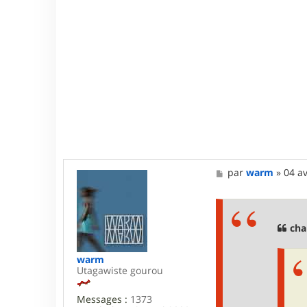
M
par
warm
»
04 av
e
s
s
a
g
cha
e
warm
Utagawiste gourou
Messages :
1373