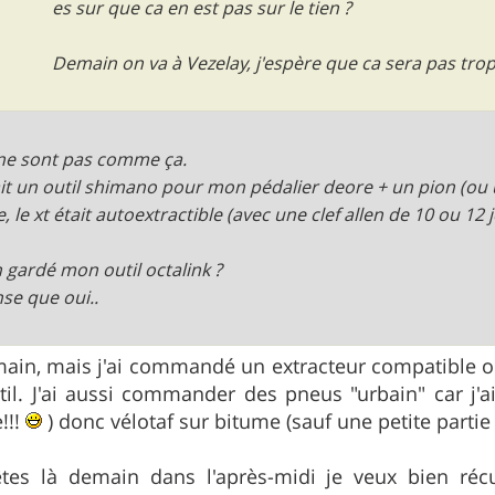
es sur que ca en est pas sur le tien ?
Demain on va à Vezelay, j'espère que ca sera pas trop
ne sont pas comme ça.
llait un outil shimano pour mon pédalier deore + un pion (ou 
e, le xt était autoextractible (avec une clef allen de 10 ou 12 j
n gardé mon outil octalink ?
nse que oui..
main, mais j'ai commandé un extracteur compatible o
il. J'ai aussi commander des pneus "urbain" car j'a
!!!
) donc vélotaf sur bitume (sauf une petite partie
tes là demain dans l'après-midi je veux bien récu