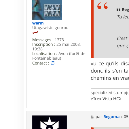
a
a
g
Reg
e
Tu le
warm
Utagawiste gourou
C'est
Messages :
1373
Inscription :
25 mai 2008,
que ç
19:38
Localisation :
Avon (forêt de
Fontainebleau)
C
vu ce qu'ils dis
Contact :
o
donc ils s'en t
n
t
chemins en vrac 
a
c
t
specialized stumpj
e
eTrex Vista HCX
r
w
a
r
M
par
Regoma
»
05
m
e
s