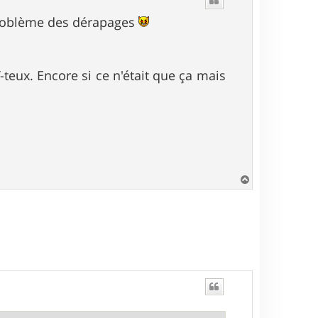
t
e problème des dérapages
teux. Encore si ce n'était que ça mais
H
a
u
t