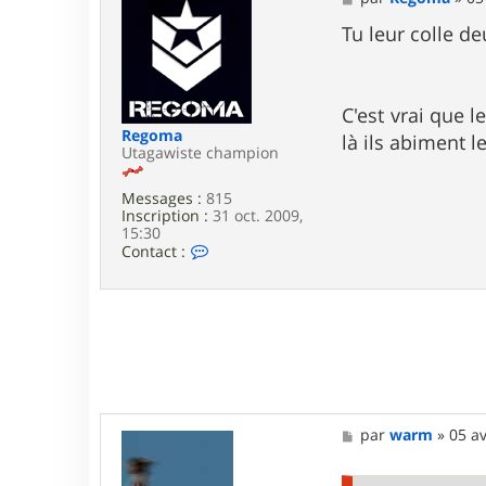
m
e
s
Tu leur colle d
s
a
g
e
C'est vrai que 
Regoma
là ils abiment l
Utagawiste champion
Messages :
815
Inscription :
31 oct. 2009,
15:30
C
Contact :
o
n
t
a
c
t
e
r
R
e
M
par
warm
»
05 av
g
e
o
s
m
s