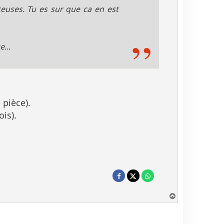
teuses. Tu es sur que ca en est
...
 pièce).
ois).
H
a
u
t