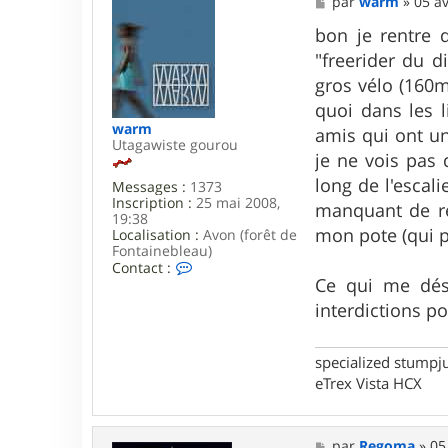
M
par
warm
»
05 av
c
e
t
s
bon je rentre 
e
s
"freerider du d
r
a
c
g
gros vélo (160m
h
e
quoi dans les l
a
k
warm
amis qui ont une
a
Utagawiste gourou
je ne vois pas 
t
a
long de l'escal
Messages :
1373
k
Inscription :
25 mai 2008,
manquant de re
19:38
mon pote (qui pr
Localisation :
Avon (forêt de
Fontainebleau)
C
Contact :
o
Ce qui me déso
n
interdictions p
t
a
c
specialized stumpj
t
e
eTrex Vista HCX
r
w
a
r
M
par
Regoma
»
05