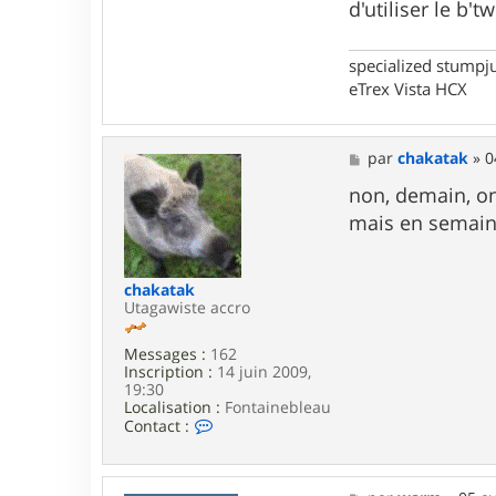
d'utiliser le b
specialized stumpj
eTrex Vista HCX
M
par
chakatak
»
0
e
s
non, demain, on 
s
mais en semain
a
g
e
chakatak
Utagawiste accro
Messages :
162
Inscription :
14 juin 2009,
19:30
Localisation :
Fontainebleau
C
Contact :
o
n
t
a