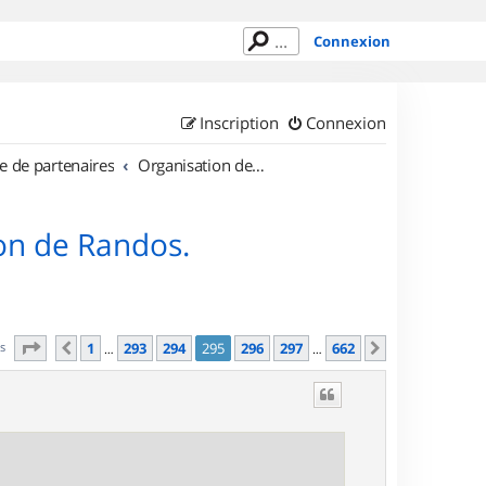
Connexion
Inscription
Connexion
e de partenaires
Organisation de sorties en région Île de France
on de Randos.
Page
295
sur
662
es
1
293
294
295
296
297
662
Précédent
Suivant
…
…