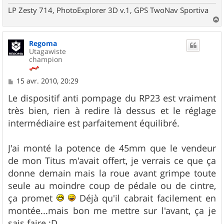
LP Zesty 714, PhotoExplorer 3D v.1, GPS TwoNav Sportiva
a
u
Regoma
t
Utagawiste
champion
M
15 avr. 2010, 20:29
e
s
Le dispositif anti pompage du RP23 est vraiment
s
très bien, rien à redire là dessus et le réglage
a
g
intermédiaire est parfaitement équilibré.
e
J'ai monté la potence de 45mm que le vendeur
de mon Titus m'avait offert, je verrais ce que ça
donne demain mais la roue avant grimpe toute
seule au moindre coup de pédale ou de cintre,
ça promet
Déjà qu'il cabrait facilement en
montée...mais bon me mettre sur l'avant, ça je
sais faire ;D