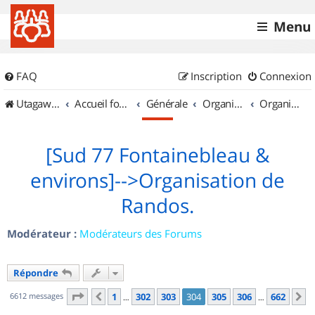
Menu
FAQ
Inscription
Connexion
UtagawaVTT (Randos VTT et VTTAE avec traces GPS)
Accueil forum
Générale
Organisation de sorties & Recherche de partenaires
Organisation de sorties en région Île de France
[Sud 77 Fontainebleau &
environs]-->Organisation de
Randos.
Modérateur :
Modérateurs des Forums
Répondre
Page
304
sur
662
6612 messages
1
302
303
304
305
306
662
Précédent
S
…
…