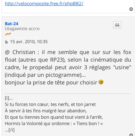
http://velocomposite.free.fr/phpBB2/
a
u
Bat-24
t
Utagawiste accro
M
15 avr. 2010, 10:35
e
s
@ Christian : il me semble que sur sur les fox
s
float (autres que RP23), selon la cinématique du
a
g
cadre, le propedal peut avoir 3 réglages "usine"
e
(indiqué par un pictogramme)...
bonjour la prise de tête pour choisir
[i]...
Si tu forces ton cœur, tes nerfs, et ton jarret
À servir à tes fins malgré leur abandon,
Et que tu tiennes bon quand tout vient à l'arrêt,
Hormis la Volonté qui ordonne : « Tiens bon ! »
...[/i]