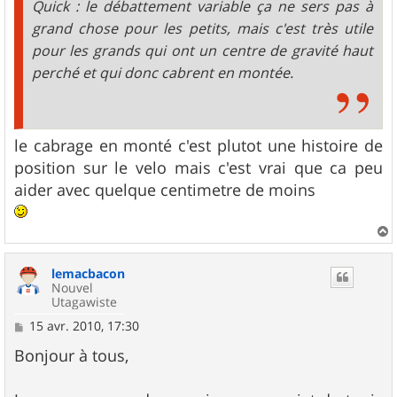
Quick : le débattement variable ça ne sers pas à
grand chose pour les petits, mais c'est très utile
pour les grands qui ont un centre de gravité haut
perché et qui donc cabrent en montée.
le cabrage en monté c'est plutot une histoire de
position sur le velo mais c'est vrai que ca peu
aider avec quelque centimetre de moins
a
u
lemacbacon
t
Nouvel
Utagawiste
M
15 avr. 2010, 17:30
e
s
Bonjour à tous,
s
a
g