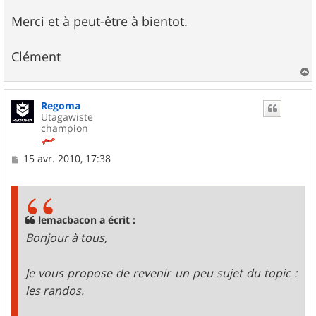
Merci et à peut-être à bientot.
Clément
a
u
Regoma
t
Utagawiste
champion
M
15 avr. 2010, 17:38
e
s
s
a
g
lemacbacon a écrit :
e
Bonjour à tous,
Je vous propose de revenir un peu sujet du topic :
les randos.