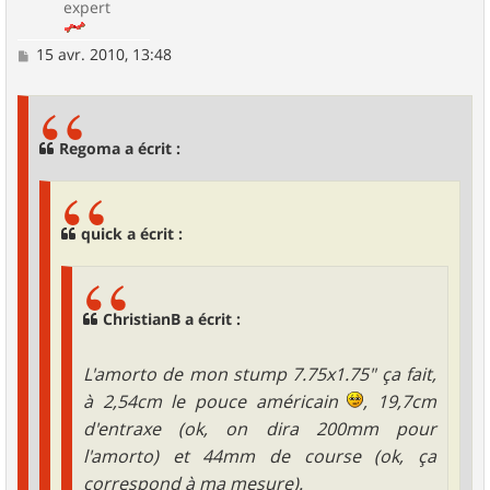
expert
M
15 avr. 2010, 13:48
e
s
s
a
g
Regoma a écrit :
e
quick a écrit :
ChristianB a écrit :
L'amorto de mon stump 7.75x1.75" ça fait,
à 2,54cm le pouce américain
, 19,7cm
d'entraxe (ok, on dira 200mm pour
l'amorto) et 44mm de course (ok, ça
correspond à ma mesure).