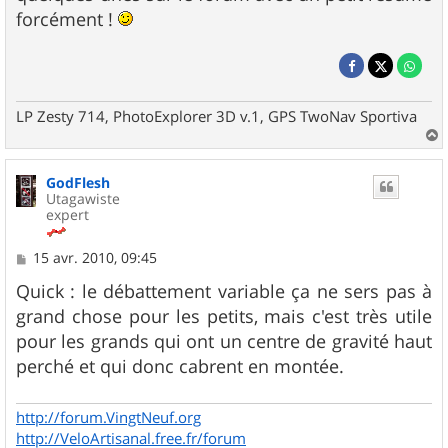
forcément !
LP Zesty 714, PhotoExplorer 3D v.1, GPS TwoNav Sportiva
a
u
GodFlesh
t
Utagawiste
expert
M
15 avr. 2010, 09:45
e
s
Quick : le débattement variable ça ne sers pas à
s
grand chose pour les petits, mais c'est très utile
a
g
pour les grands qui ont un centre de gravité haut
e
perché et qui donc cabrent en montée.
http://forum.VingtNeuf.org
http://VeloArtisanal.free.fr/forum