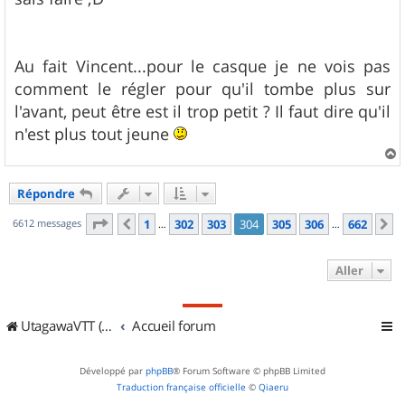
Au fait Vincent...pour le casque je ne vois pas
comment le régler pour qu'il tombe plus sur
l'avant, peut être est il trop petit ? Il faut dire qu'il
n'est plus tout jeune
a
u
Répondre
t
Page
304
sur
662
6612 messages
1
302
303
304
305
306
662
Précédent
S
…
…
Aller
UtagawaVTT (Randos VTT et VTTAE avec traces GPS)
Accueil forum
Développé par
phpBB
® Forum Software © phpBB Limited
Traduction française officielle
©
Qiaeru