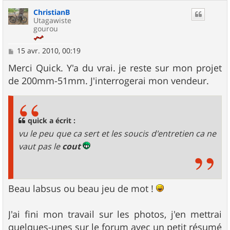
ChristianB
Utagawiste
gourou
M
15 avr. 2010, 00:19
e
s
Merci Quick. Y'a du vrai. je reste sur mon projet
s
de 200mm-51mm. J'interrogerai mon vendeur.
a
g
e
quick a écrit :
vu le peu que ca sert et les soucis d'entretien ca ne
vaut pas le
cout
Beau labsus ou beau jeu de mot !
J'ai fini mon travail sur les photos, j'en mettrai
quelques-unes sur le forum avec un petit résumé