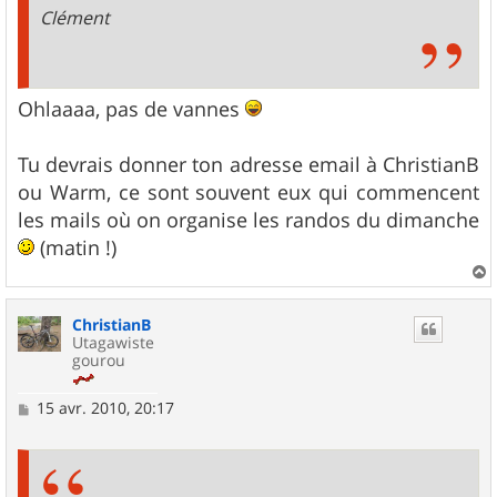
Clément
Ohlaaaa, pas de vannes
Tu devrais donner ton adresse email à ChristianB
ou Warm, ce sont souvent eux qui commencent
les mails où on organise les randos du dimanche
(matin !)
a
u
ChristianB
t
Utagawiste
gourou
M
15 avr. 2010, 20:17
e
s
s
a
g