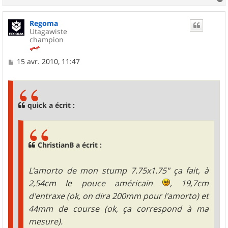
a
u
Regoma
t
Utagawiste
champion
M
15 avr. 2010, 11:47
e
s
s
a
g
quick a écrit :
e
ChristianB a écrit :
L'amorto de mon stump 7.75x1.75" ça fait, à
2,54cm le pouce américain
, 19,7cm
d'entraxe (ok, on dira 200mm pour l'amorto) et
44mm de course (ok, ça correspond à ma
mesure).