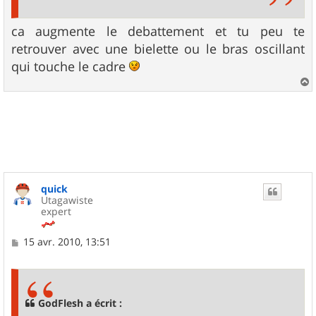
ca augmente le debattement et tu peu te
retrouver avec une bielette ou le bras oscillant
qui touche le cadre
a
u
t
quick
Utagawiste
expert
M
15 avr. 2010, 13:51
e
s
s
a
g
GodFlesh a écrit :
e