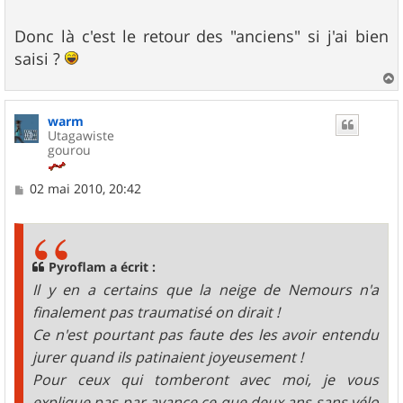
Donc là c'est le retour des "anciens" si j'ai bien
saisi ?
a
u
warm
t
Utagawiste
gourou
M
02 mai 2010, 20:42
e
s
s
a
g
Pyroflam a écrit :
e
Il y en a certains que la neige de Nemours n'a
finalement pas traumatisé on dirait !
Ce n'est pourtant pas faute des les avoir entendu
jurer quand ils patinaient joyeusement !
Pour ceux qui tomberont avec moi, je vous
explique pas par avance ce que deux ans sans vélo