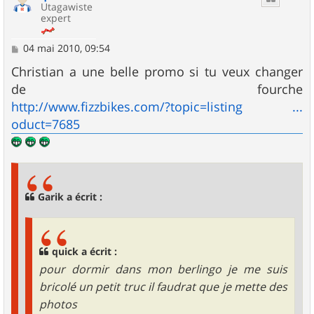
Utagawiste
expert
M
04 mai 2010, 09:54
e
s
Christian a une belle promo si tu veux changer
s
de fourche
a
g
http://www.fizzbikes.com/?topic=listing ...
e
oduct=7685
Garik a écrit :
quick a écrit :
pour dormir dans mon berlingo je me suis
bricolé un petit truc il faudrat que je mette des
photos