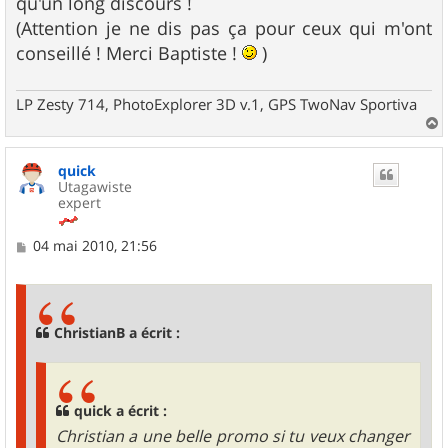
qu'un long discours !
(Attention je ne dis pas ça pour ceux qui m'ont
conseillé ! Merci Baptiste !
)
LP Zesty 714, PhotoExplorer 3D v.1, GPS TwoNav Sportiva
a
u
quick
t
Utagawiste
expert
M
04 mai 2010, 21:56
e
s
s
a
g
ChristianB a écrit :
e
quick a écrit :
Christian a une belle promo si tu veux changer