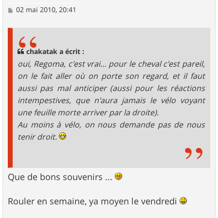
M
02 mai 2010, 20:41
e
s
s
a
g
chakatak a écrit :
e
oui, Regoma, c'est vrai... pour le cheval c'est pareil,
on le fait aller où on porte son regard, et il faut
aussi pas mal anticiper (aussi pour les réactions
intempestives, que n'aura jamais le vélo voyant
une feuille morte arriver par la droite).
Au moins à vélo, on nous demande pas de nous
tenir droit.
Que de bons souvenirs ...
Rouler en semaine, ya moyen le vendredi