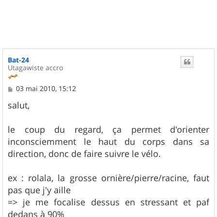
u
t
Bat-24
Utagawiste accro
M
03 mai 2010, 15:12
e
s
salut,
s
a
g
le coup du regard, ça permet d'orienter
e
inconsciemment le haut du corps dans sa
direction, donc de faire suivre le vélo.
ex : rolala, la grosse ornière/pierre/racine, faut
pas que j'y aille
=> je me focalise dessus en stressant et paf
dedans à 90%