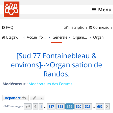
Menu
FAQ
Inscription
Connexion
UtagawaVTT (Randos VTT et VTTAE avec traces GPS)
Accueil forum
Générale
Organisation de sorties & Recherche de partenaires
Organisation de sorties en région Île de France
[Sud 77 Fontainebleau &
environs]-->Organisation de
Randos.
Modérateur :
Modérateurs des Forums
Répondre
Page
319
sur
662
6612 messages
1
317
318
319
320
321
662
Précédent
S
…
…