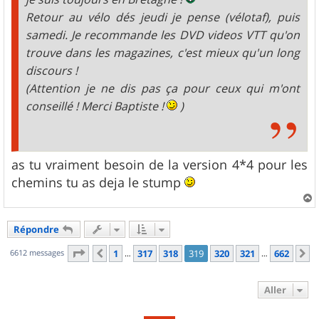
Retour au vélo dés jeudi je pense (vélotaf), puis
samedi. Je recommande les DVD videos VTT qu'on
trouve dans les magazines, c'est mieux qu'un long
discours !
(Attention je ne dis pas ça pour ceux qui m'ont
conseillé ! Merci Baptiste !
)
as tu vraiment besoin de la version 4*4 pour les
chemins tu as deja le stump
a
u
Répondre
t
Page
319
sur
662
6612 messages
1
317
318
319
320
321
662
Précédent
S
…
…
Aller