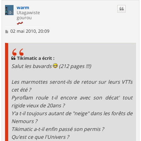
warm
Utagawiste
gourou
M
02 mai 2010, 20:09
e
s
s
a
g
Tikimatic a écrit :
e
Salut les bavards
(212 pages !!!)
Les marmottes seront-ils de retour sur leurs VTTs
cet été ?
Pyroflam roule t-il encore avec son décat' tout
rigide vieux de 20ans ?
Y'a t-il toujours autant de "neige" dans les forêts de
Nemours ?
Tikimatic a-t-il enfin passé son permis ?
Qu'est ce que l'Univers ?