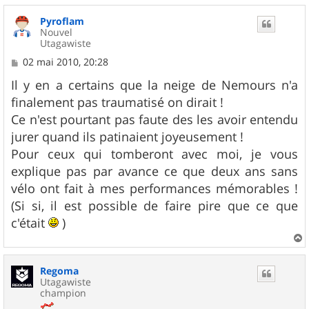
u
Pyroflam
t
Nouvel
Utagawiste
M
02 mai 2010, 20:28
e
s
Il y en a certains que la neige de Nemours n'a
s
finalement pas traumatisé on dirait !
a
g
Ce n'est pourtant pas faute des les avoir entendu
e
jurer quand ils patinaient joyeusement !
Pour ceux qui tomberont avec moi, je vous
explique pas par avance ce que deux ans sans
vélo ont fait à mes performances mémorables !
(Si si, il est possible de faire pire que ce que
c'était
)
a
u
Regoma
t
Utagawiste
champion