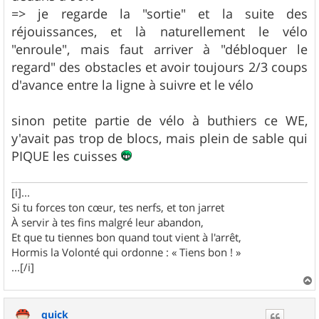
=> je regarde la "sortie" et la suite des
réjouissances, et là naturellement le vélo
"enroule", mais faut arriver à "débloquer le
regard" des obstacles et avoir toujours 2/3 coups
d'avance entre la ligne à suivre et le vélo
sinon petite partie de vélo à buthiers ce WE,
y'avait pas trop de blocs, mais plein de sable qui
PIQUE les cuisses
[i]...
Si tu forces ton cœur, tes nerfs, et ton jarret
À servir à tes fins malgré leur abandon,
Et que tu tiennes bon quand tout vient à l'arrêt,
Hormis la Volonté qui ordonne : « Tiens bon ! »
...[/i]
a
u
quick
t