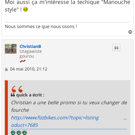
s
Moi aussi ça m'intéresse la techique "Manouche
s
style" !
a
g
e
Nous sommes ce que nous osons !
a
u
ChristianB
t
Utagawiste
gourou
M
04 mai 2010, 21:12
e
s
s
a
g
quick a écrit :
e
Christian a une belle promo si tu veux changer de
fourche
http://www.fizzbikes.com/?topic=listing ...
oduct=7685