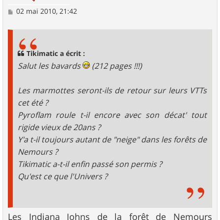
M
02 mai 2010, 21:42
e
s
s
a
g
Tikimatic a écrit :
e
Salut les bavards
(212 pages !!!)
Les marmottes seront-ils de retour sur leurs VTTs
cet été ?
Pyroflam roule t-il encore avec son décat' tout
rigide vieux de 20ans ?
Y'a t-il toujours autant de "neige" dans les forêts de
Nemours ?
Tikimatic a-t-il enfin passé son permis ?
Qu'est ce que l'Univers ?
Les Indiana Johns de la forêt de Nemours