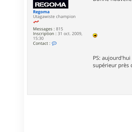
e
Regoma
Utagawiste champion
Messages :
815
Inscription :
31 oct. 2009,
15:30
C
Contact :
o
n
t
PS: aujourd'hui
a
supérieur près 
c
t
e
r
R
e
g
o
m
a