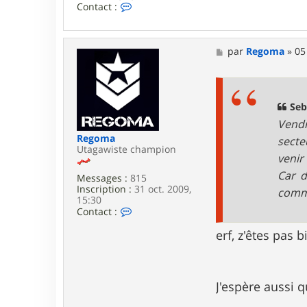
C
Contact :
o
n
t
a
M
par
Regoma
»
05
c
e
t
s
e
s
r
a
S
g
Seb
e
e
Vendr
b
9
Regoma
secte
1
Utagawiste champion
venir 
Car d
Messages :
815
Inscription :
31 oct. 2009,
comme
15:30
C
Contact :
o
n
erf, z'êtes pas 
t
a
c
t
J'espère aussi 
e
r