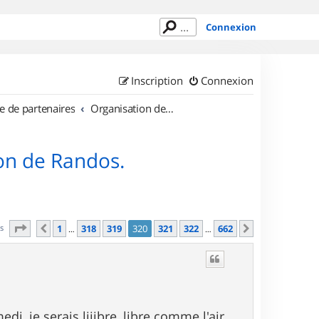
Connexion
Inscription
Connexion
e de partenaires
Organisation de sorties en région Île de France
on de Randos.
Page
320
sur
662
es
1
318
319
320
321
322
662
Précédent
Suivant
…
…
di, je serais liiibre, libre comme l'air