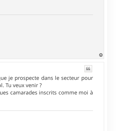
H
a
u
t
que je prospecte dans le secteur pour
l. Tu veux venir ?
lques camarades inscrits comme moi à