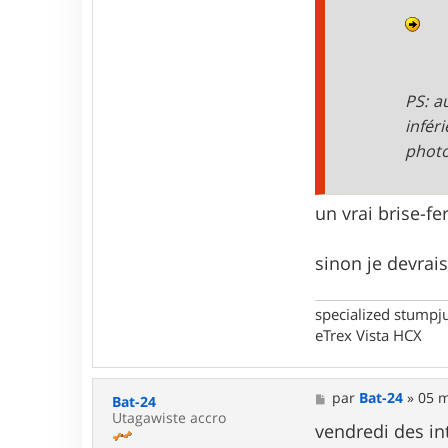
n
t
a
c
t
e
PS: a
r
infér
w
a
phot
r
m
un vrai brise-fer
sinon je devrai
specialized stumpj
eTrex Vista HCX
M
par
Bat-24
»
05 m
Bat-24
e
Utagawiste accro
s
vendredi des int
s