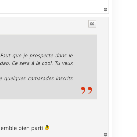
H
a
u
t
 Faut que je prospecte dans le
dao. Ce sera à la cool. Tu veux
e quelques camarades inscrits
semble bien parti
H