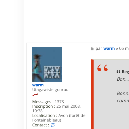
M
par
warm
»
05 m
e
s
s
a
g
Reg
e
Bon..
warm
Utagawiste gourou
Bonn
comme
Messages :
1373
Inscription :
25 mai 2008,
19:38
Localisation :
Avon (forêt de
Fontainebleau)
C
Contact :
o