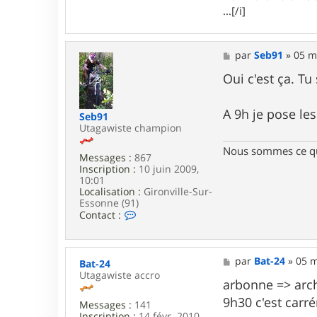
-
...[/i]
2
4
M
par
Seb91
»
05 m
e
s
Oui c'est ça. Tu 
s
a
g
A 9h je pose les
Seb91
e
Utagawiste champion
Nous sommes ce qu
Messages :
867
Inscription :
10 juin 2009,
10:01
Localisation :
Gironville-Sur-
Essonne (91)
C
Contact :
o
n
t
a
M
par
Bat-24
»
05 m
Bat-24
c
e
Utagawiste accro
t
s
arbonne => arch
e
s
9h30 c'est car
r
Messages :
141
a
S
Inscription :
14 févr. 2010,
g