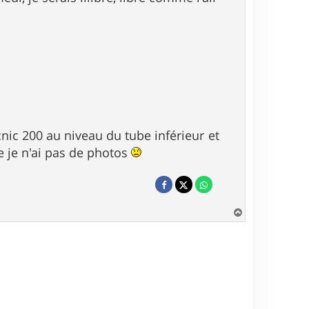
ic 200 au niveau du tube inférieur et
e je n'ai pas de photos
H
a
u
t