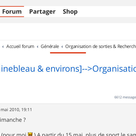
Forum
Partager
Shop
Accueil forum
Générale
Organisation de sorties & Recherch
ainebleau & environs]-->Organisati
6612 messag
 mai 2010, 19:11
dimanche ?
 (pour moi
) A partir du 15 mai, plus de sport le same