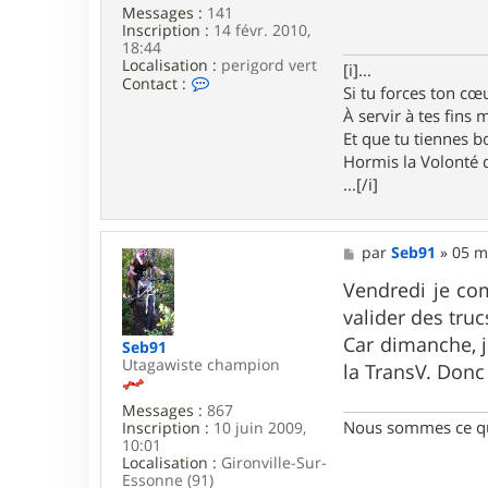
Messages :
141
a
Inscription :
14 févr. 2010,
g
18:44
e
Localisation :
perigord vert
[i]...
C
Contact :
Si tu forces ton cœu
o
À servir à tes fins
n
t
Et que tu tiennes bo
a
Hormis la Volonté q
c
...[/i]
t
e
r
B
M
par
Seb91
»
05 m
a
e
t
s
Vendredi je com
-
s
2
valider des truc
a
4
g
Car dimanche, 
Seb91
e
Utagawiste champion
la TransV. Donc 
Messages :
867
Nous sommes ce qu
Inscription :
10 juin 2009,
10:01
Localisation :
Gironville-Sur-
Essonne (91)