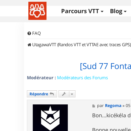
Parcours VTT
Blog
FAQ
UtagawaVTT (Randos VTT et VTTAE avec traces GPS)
[Sud 77 Font
Modérateur :
Modérateurs des Forums
Répondre
M
par
Regoma
»
05
e
s
Bon...kicékéla 
s
a
g
Bonne nouvelle