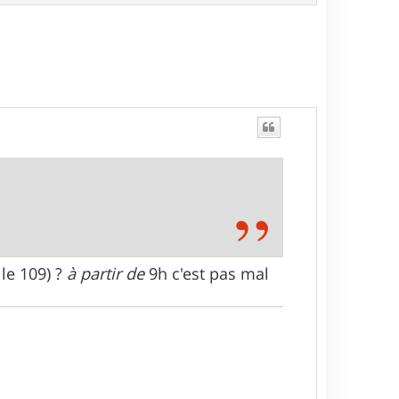
a
u
t
lle 109) ?
à partir de
9h c'est pas mal