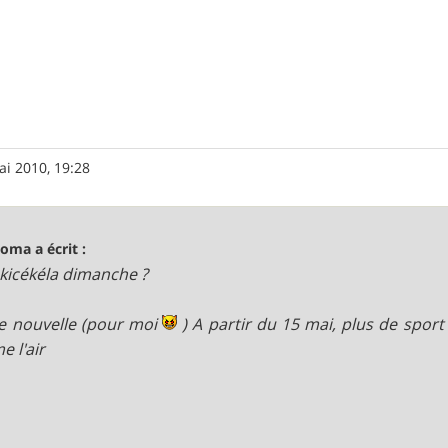
ai 2010, 19:28
oma a écrit :
.kicékéla dimanche ?
e nouvelle (pour moi
) A partir du 15 mai, plus de sport l
 l'air