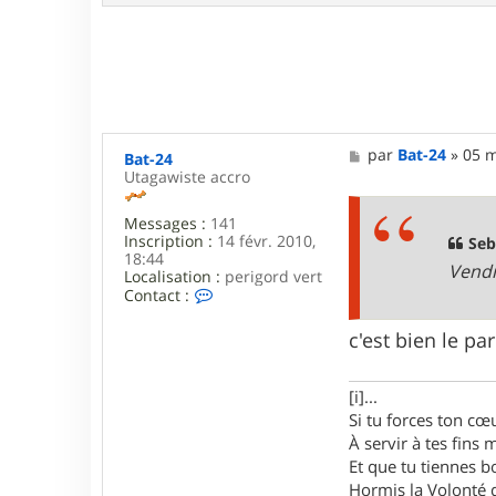
R
e
g
o
m
a
M
par
Bat-24
»
05 m
Bat-24
e
Utagawiste accro
s
s
Messages :
141
a
Inscription :
14 févr. 2010,
g
Seb
18:44
e
Vendr
Localisation :
perigord vert
C
Contact :
o
n
c'est bien le pa
t
a
c
[i]...
t
e
Si tu forces ton cœu
r
À servir à tes fins
B
Et que tu tiennes bo
a
t
Hormis la Volonté q