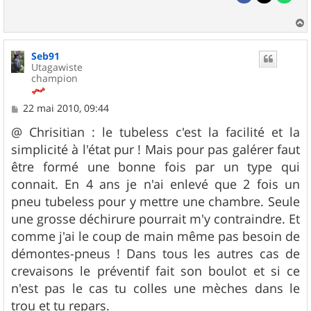
a
u
Seb91
t
Utagawiste
champion
M
22 mai 2010, 09:44
e
s
@ Chrisitian : le tubeless c'est la facilité et la
s
simplicité à l'état pur ! Mais pour pas galérer faut
a
g
être formé une bonne fois par un type qui
e
connait. En 4 ans je n'ai enlevé que 2 fois un
pneu tubeless pour y mettre une chambre. Seule
une grosse déchirure pourrait m'y contraindre. Et
comme j'ai le coup de main même pas besoin de
démontes-pneus ! Dans tous les autres cas de
crevaisons le préventif fait son boulot et si ce
n'est pas le cas tu colles une mèches dans le
trou et tu repars.