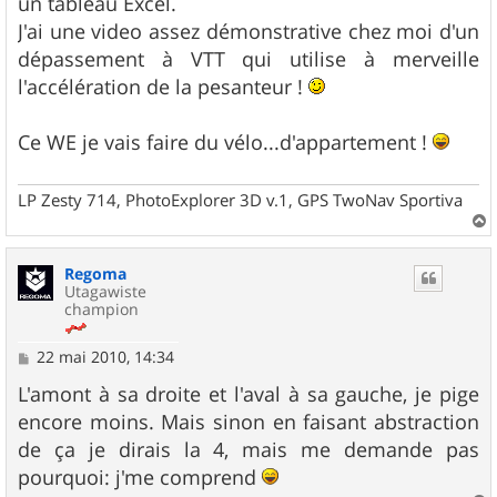
un tableau Excel.
J'ai une video assez démonstrative chez moi d'un
dépassement à VTT qui utilise à merveille
l'accélération de la pesanteur !
Ce WE je vais faire du vélo...d'appartement !
LP Zesty 714, PhotoExplorer 3D v.1, GPS TwoNav Sportiva
a
u
Regoma
t
Utagawiste
champion
M
22 mai 2010, 14:34
e
s
L'amont à sa droite et l'aval à sa gauche, je pige
s
encore moins. Mais sinon en faisant abstraction
a
g
de ça je dirais la 4, mais me demande pas
e
pourquoi: j'me comprend