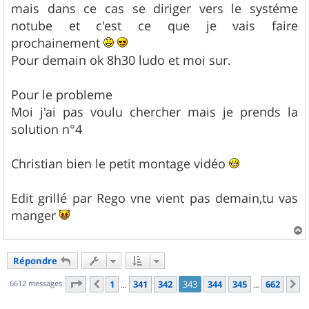
mais dans ce cas se diriger vers le systéme
notube et c'est ce que je vais faire
prochainement
Pour demain ok 8h30 ludo et moi sur.
Pour le probleme
Moi j'ai pas voulu chercher mais je prends la
solution n°4
Christian bien le petit montage vidéo
Edit grillé par Rego vne vient pas demain,tu vas
manger
a
u
Répondre
t
Page
343
sur
662
6612 messages
1
341
342
343
344
345
662
Précédent
S
…
…