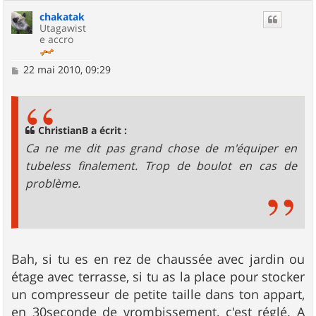
chakatak
Utagawist
e accro
M
22 mai 2010, 09:29
e
s
s
a
g
ChristianB a écrit :
e
Ca ne me dit pas grand chose de m'équiper en
tubeless finalement. Trop de boulot en cas de
problème.
Bah, si tu es en rez de chaussée avec jardin ou
étage avec terrasse, si tu as la place pour stocker
un compresseur de petite taille dans ton appart,
en 30seconde de vrombissement, c'est réglé. A