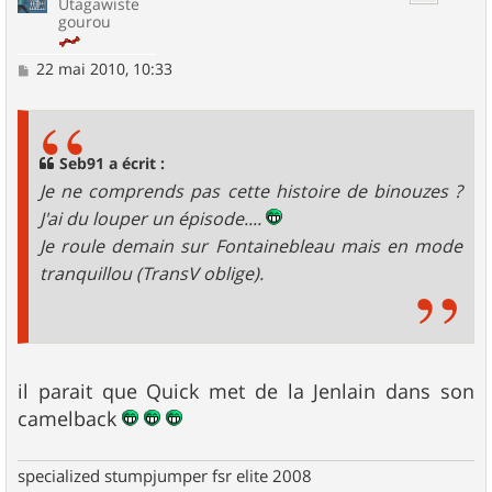
Utagawiste
gourou
M
22 mai 2010, 10:33
e
s
s
a
g
Seb91 a écrit :
e
Je ne comprends pas cette histoire de binouzes ?
J'ai du louper un épisode....
Je roule demain sur Fontainebleau mais en mode
tranquillou (TransV oblige).
il parait que Quick met de la Jenlain dans son
camelback
specialized stumpjumper fsr elite 2008