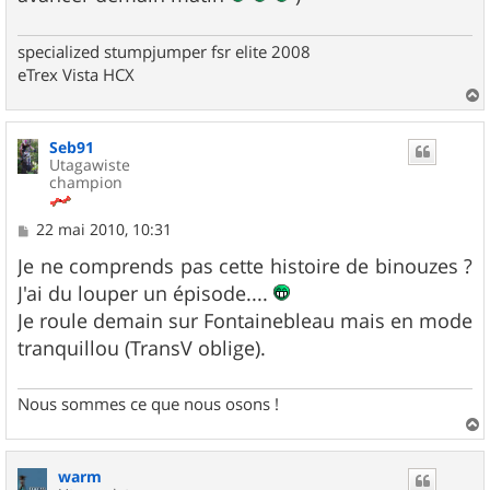
specialized stumpjumper fsr elite 2008
eTrex Vista HCX
a
u
Seb91
t
Utagawiste
champion
M
22 mai 2010, 10:31
e
s
Je ne comprends pas cette histoire de binouzes ?
s
J'ai du louper un épisode....
a
g
Je roule demain sur Fontainebleau mais en mode
e
tranquillou (TransV oblige).
Nous sommes ce que nous osons !
a
u
warm
t