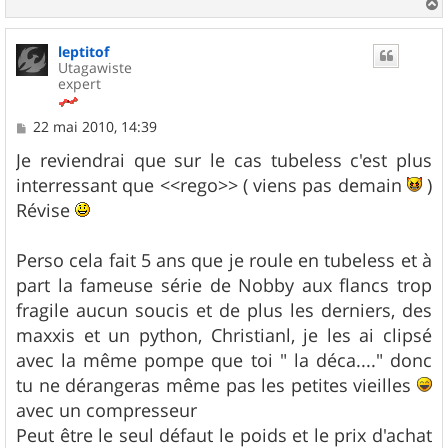
a
u
leptitof
t
Utagawiste
expert
M
22 mai 2010, 14:39
e
s
Je reviendrai que sur le cas tubeless c'est plus
s
interressant que <<rego>> ( viens pas demain
)
a
g
Révise
e
Perso cela fait 5 ans que je roule en tubeless et à
part la fameuse série de Nobby aux flancs trop
fragile aucun soucis et de plus les derniers, des
maxxis et un python, Christianl, je les ai clipsé
avec la même pompe que toi " la déca...." donc
tu ne dérangeras même pas les petites vieilles
avec un compresseur
Peut être le seul défaut le poids et le prix d'achat