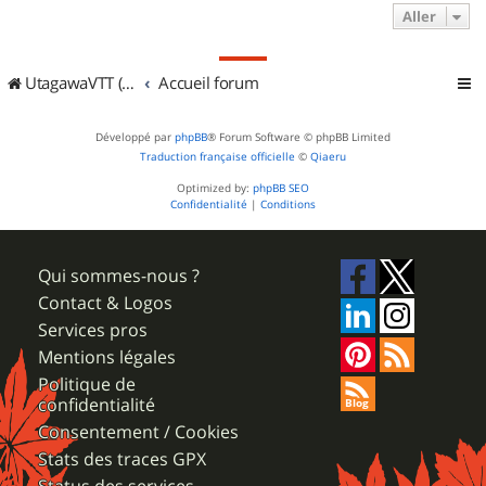
Aller
UtagawaVTT (Randos VTT et VTTAE avec traces GPS)
Accueil forum
Développé par
phpBB
® Forum Software © phpBB Limited
Traduction française officielle
©
Qiaeru
Optimized by:
phpBB SEO
Confidentialité
|
Conditions
Qui sommes-nous ?
Contact & Logos
Services pros
Mentions légales
Politique de
confidentialité
Consentement / Cookies
Stats des traces GPX