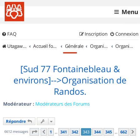
Menu
FAQ
Inscription
Connexion
UtagawaVTT (Randos VTT et VTTAE avec traces GPS)
Accueil forum
Générale
Organisation de sorties & Recherche de partenaires
Organisation de sorties en région Île de France
[Sud 77 Fontainebleau &
environs]-->Organisation de
Randos.
Modérateur :
Modérateurs des Forums
Répondre
Page
343
sur
662
6612 messages
1
341
342
343
344
345
662
Précédent
S
…
…