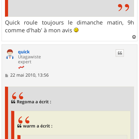
Quick roule toujours le dimanche matin, 9h
comme d'hab' à mon avis
a
u
quick
t
Utagawiste
expert
M
22 mai 2010, 13:56
e
s
s
a
g
Regoma a écrit :
e
warm a écrit :