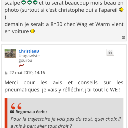
scalpe
et tu serat beaucoup mois beau en
photo (surtout si c'est christophe qui a l'apareil
)
demain je serait a 8h30 chez Wag et Warm vient
en voiture
a
u
ChristianB
t
Utagawiste
gourou
M
22 mai 2010, 14:16
e
s
Merci pour les avis et conseils sur les
s
pneumatiques, je vais y réfléchir, j'ai tout le WE !
a
g
e
Regoma a écrit :
Pour la trajectoire je vois pas du tout, quel choix il
a mis à part aller tout droit ?