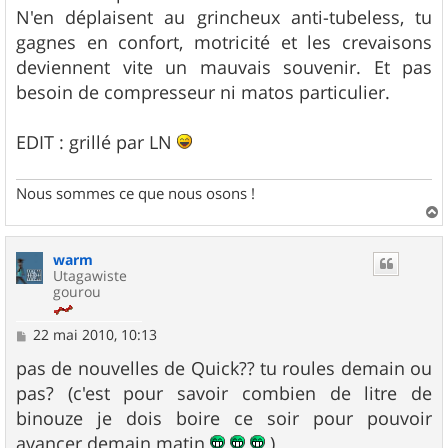
N'en déplaisent au grincheux anti-tubeless, tu
gagnes en confort, motricité et les crevaisons
deviennent vite un mauvais souvenir. Et pas
besoin de compresseur ni matos particulier.
EDIT : grillé par LN
Nous sommes ce que nous osons !
a
u
warm
t
Utagawiste
gourou
M
22 mai 2010, 10:13
e
s
pas de nouvelles de Quick?? tu roules demain ou
s
pas? (c'est pour savoir combien de litre de
a
g
binouze je dois boire ce soir pour pouvoir
e
avancer demain matin
)