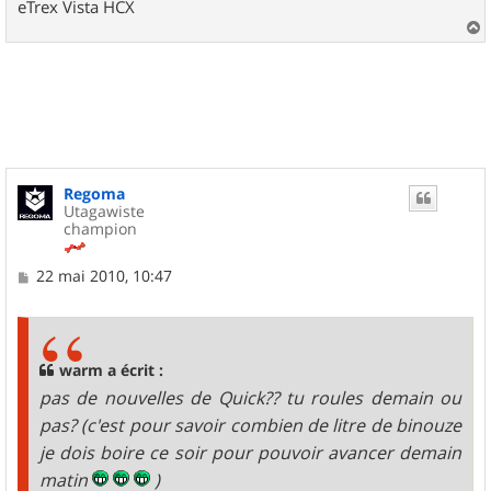
eTrex Vista HCX
a
u
t
Regoma
Utagawiste
champion
M
22 mai 2010, 10:47
e
s
s
a
g
warm a écrit :
e
pas de nouvelles de Quick?? tu roules demain ou
pas? (c'est pour savoir combien de litre de binouze
je dois boire ce soir pour pouvoir avancer demain
matin
)