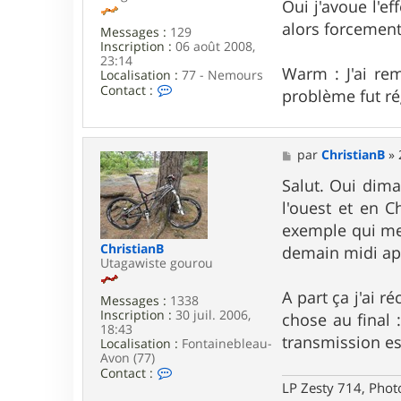
t
s
Oui j'avoue l'ef
e
s
alors forcement 
r
Messages :
129
a
w
Inscription :
06 août 2008,
g
a
23:14
e
Warm : J'ai rem
r
Localisation :
77 - Nemours
m
C
Contact :
problème fut r
o
n
t
a
M
par
ChristianB
»
c
e
t
s
Salut. Oui dima
e
s
r
l'ouest et en 
a
T
g
exemple qui me 
i
e
k
ChristianB
demain midi ap
i
Utagawiste gourou
m
a
A part ça j'ai 
Messages :
1338
t
Inscription :
30 juil. 2006,
chose au final 
i
18:43
c
transmission e
Localisation :
Fontainebleau-
Avon (77)
C
Contact :
o
LP Zesty 714, Phot
n