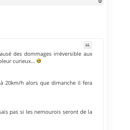
H
a
u
t
 causé des dommages irréversible aux
oleur curieux...
 à 20km/h alors que dimanche il fera
sais pas si les nemourois seront de la