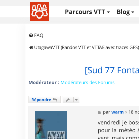
Parcours VTT
Blog
FAQ
UtagawaVTT (Randos VTT et VTTAE avec traces GPS)
[Sud 77 Font
Modérateur :
Modérateurs des Forums
Répondre
M
par
warm
»
18 no
e
s
vendredi je bos
s
pour la météo à
a
g
vent, mais comm