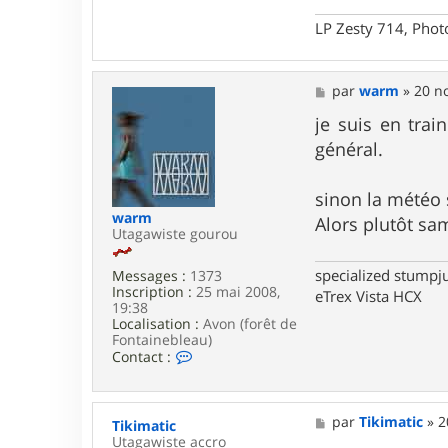
h
LP Zesty 714, Phot
r
i
s
t
M
par
warm
»
20 no
i
e
a
s
je suis en train
n
s
B
général.
a
g
e
sinon la météo
warm
Alors plutôt s
Utagawiste gourou
specialized stumpj
Messages :
1373
Inscription :
25 mai 2008,
eTrex Vista HCX
19:38
Localisation :
Avon (forêt de
Fontainebleau)
C
Contact :
o
n
t
a
M
par
Tikimatic
»
2
Tikimatic
c
e
Utagawiste accro