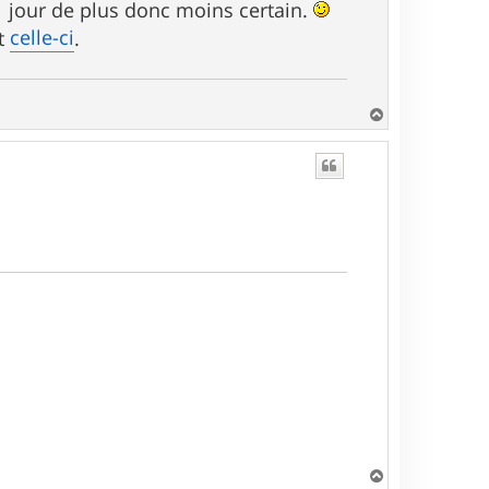
1 jour de plus donc moins certain.
celle-ci
st
.
H
a
u
t
H