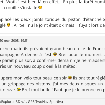
fet "Wotlk" est bien là en effet... En plus la forêt hu
la rouille s'installe
placé les deux joints torique du piston d'étanchéi
églé
. A l'oeil nu le joint était ok mais il fuyait lors 
20 nov. 2008, 19:51
nche matin ils prévoient grand beau en Ile-de-Fran
Champagne-Ardenne à l'est
Bref pour le moment on
paraît plus sûr, à confirmer demain ? Je ne m'absent
rès un nouveau coup d'oeil à la météo.
récupéré mon vélo tout beau ce soir
Ils ont tout régl
: un grippage des pistons. J'ai mes deux disques u
st neuve.
Bref tout brille ! Faut que je le prenne en 
oExplorer 3D v.1, GPS TwoNav Sportiva