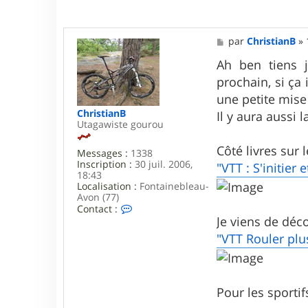
M
par
ChristianB
»
e
s
Ah ben tiens j
s
prochain, si ça 
a
g
une petite mise
e
ChristianB
Il y aura aussi 
Utagawiste gourou
Côté livres sur l
Messages :
1338
Inscription :
30 juil. 2006,
"VTT : S'initier 
18:43
Localisation :
Fontainebleau-
Avon (77)
C
Contact :
o
Je viens de décou
n
"VTT Rouler plus
t
a
c
t
e
Pour les sportif
r
C