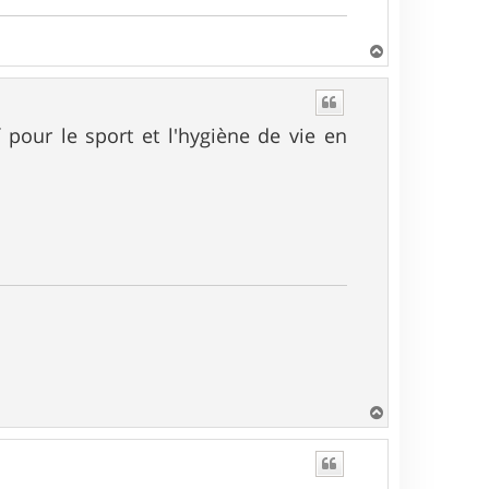
H
a
u
t
if pour le sport et l'hygiène de vie en
H
a
u
t