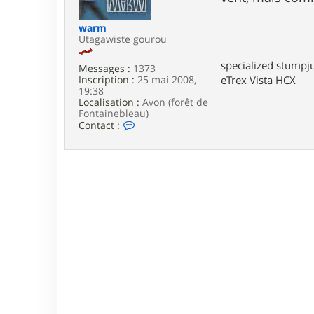
e
warm
Utagawiste gourou
specialized stumpj
Messages :
1373
eTrex Vista HCX
Inscription :
25 mai 2008,
19:38
Localisation :
Avon (forêt de
Fontainebleau)
C
Contact :
o
n
t
a
c
t
e
r
w
a
r
m