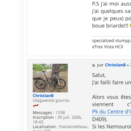
P.S j'ai moi au
t
a
j'ai quelques s
c
que je peux) po
t
e
boue briarde!!!
r
w
a
specialized stumpj
r
eTrex Vista HCX
m
M
par
ChristianB
»
e
s
Salut,
s
J'ai failli fai
a
g
e
ChristianB
Alors vous ête
Utagawiste gourou
viennent
Pk du Centre d'
Messages :
1338
Inscription :
30 juil. 2006,
D409).
18:43
Si les Nemouroi
Localisation :
Fontainebleau-