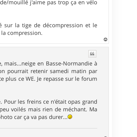
mide/mouillé j'aime pas trop ça en vélo
té sur la tige de décompression et le
de la compression.
H
a
u
t
ce, mais...neige en Basse-Normandie à
 pourrait retenir samedi matin par
e plus ce WE. Je repasse sur le forum
é. Pour les freins ce n'était opas grand
n peu voilés mais rien de méchant. Ma
photo car ça va pas durer...