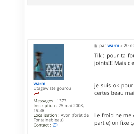
t
a
c
t
e
r
C
h
r
M
par
warm
»
20 no
i
e
s
s
Tiki: pour ta 
t
s
i
joints!!! Mais 
a
a
g
n
e
B
warm
je suis ok pou
Utagawiste gourou
certes beau mai
Messages :
1373
Inscription :
25 mai 2008,
19:38
Le froid ne me 
Localisation :
Avon (forêt de
Fontainebleau)
partie) on fixe 
C
Contact :
o
n