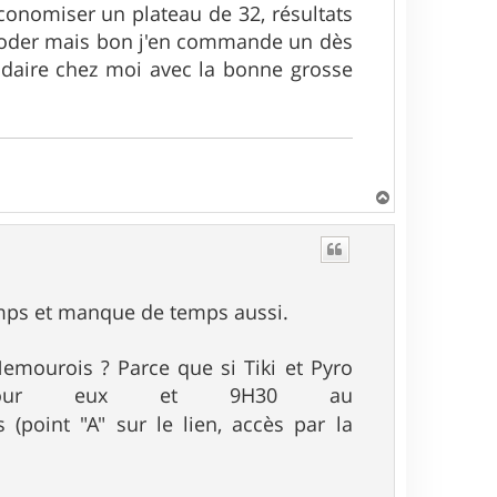
économiser un plateau de 32, résultats
se roder mais bon j'en commande un dès
madaire chez moi avec la bonne grosse
H
a
u
t
 temps et manque de temps aussi.
emourois ? Parce que si Tiki et Pyro
 pour eux et 9H30 au
 (point "A" sur le lien, accès par la