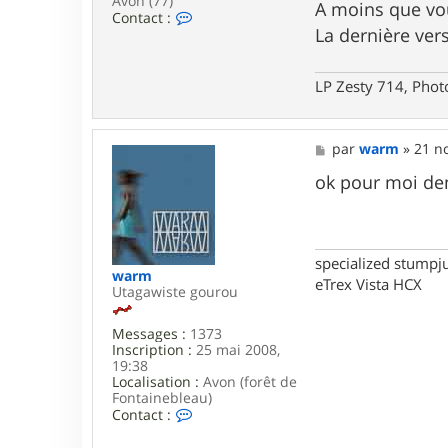
Avon (77)
A moins que vou
C
Contact :
o
La dernière ver
n
t
a
LP Zesty 714, Phot
c
t
e
r
M
par
warm
»
21 no
C
e
h
s
ok pour moi dem
r
s
i
a
s
g
t
e
i
specialized stumpj
a
warm
eTrex Vista HCX
n
Utagawiste gourou
B
Messages :
1373
Inscription :
25 mai 2008,
19:38
Localisation :
Avon (forêt de
Fontainebleau)
C
Contact :
o
n