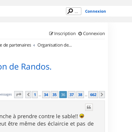
Connexion
Inscription
Connexion
e de partenaires
Organisation de sorties en région Île de France
on de Randos.
Page
36
sur
662
messages
1
34
35
36
37
38
662
Précédent
Suivant
…
…
nche à prendre contre le sable!!
eut être même des éclaircie et pas de