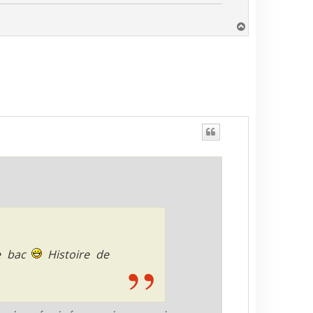
H
a
u
t
le bac
Histoire de