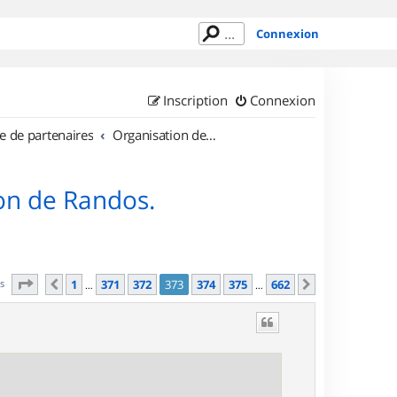
Connexion
Inscription
Connexion
e de partenaires
Organisation de sorties en région Île de France
on de Randos.
Page
373
sur
662
es
1
371
372
373
374
375
662
Précédent
Suivant
…
…