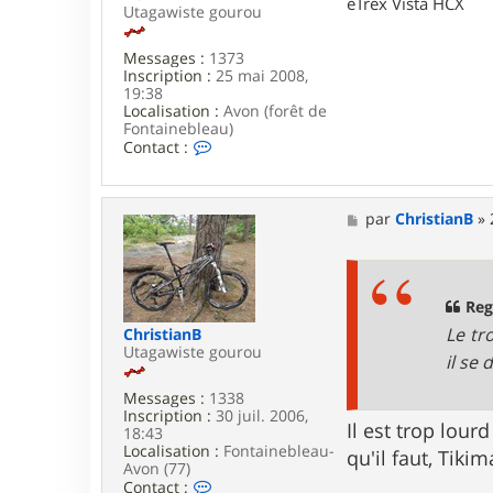
eTrex Vista HCX
m
Utagawiste gourou
a
Messages :
1373
Inscription :
25 mai 2008,
19:38
Localisation :
Avon (forêt de
Fontainebleau)
C
Contact :
o
n
t
a
M
par
ChristianB
»
c
e
t
s
e
s
r
a
w
g
Reg
a
e
Le tr
ChristianB
r
Utagawiste gourou
m
il se 
Messages :
1338
Inscription :
30 juil. 2006,
Il est trop lour
18:43
Localisation :
Fontainebleau-
qu'il faut, Tikim
Avon (77)
C
Contact :