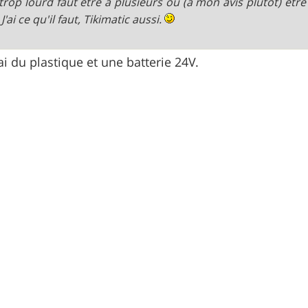
t trop lourd faut être à plusieurs ou (à mon avis plutôt) êtr
J'ai ce qu'il faut, Tikimatic aussi.
'ai du plastique et une batterie 24V.