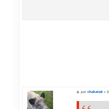
M
par
chakatak
»
2
e
s
s
a