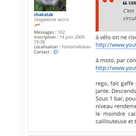
g
SBB
e
C'est
chakatak
circu
Utagawiste accro
Messages :
162
à vélo on ne ris
Inscription :
14 juin 2009,
19:30
http://www.yo
Localisation :
Fontainebleau
C
Contact :
o
à moto, par cont
n
t
http://www.yo
a
c
t
rego, fait gaff
e
jante. Descends
r
c
Sous 1 bar, pou
h
a
niveau rendemen
k
le moindre cai
a
t
caillouteuse et 
a
k