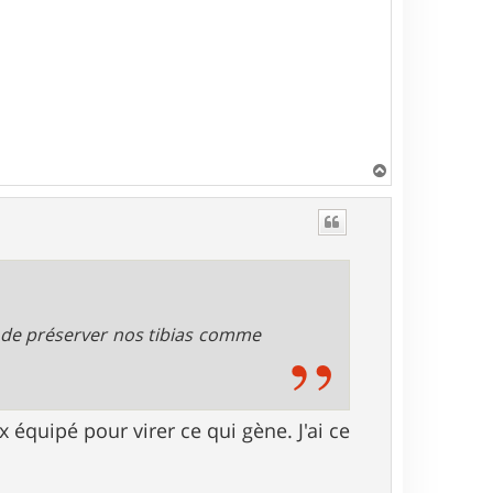
H
a
u
t
 de préserver nos tibias comme
x équipé pour virer ce qui gène. J'ai ce