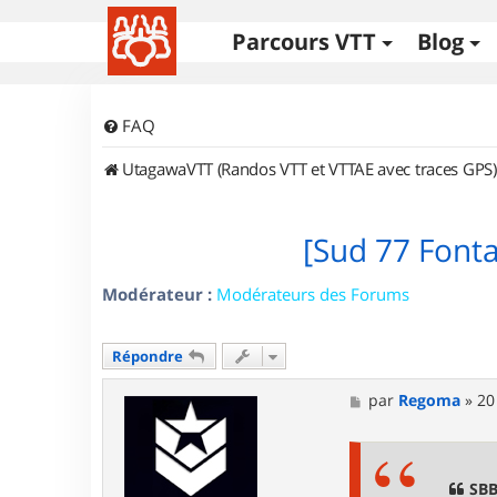
Parcours VTT
Blog
FAQ
UtagawaVTT (Randos VTT et VTTAE avec traces GPS)
[Sud 77 Font
Modérateur :
Modérateurs des Forums
Répondre
M
par
Regoma
»
20
e
s
s
a
g
SBB