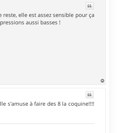
u
t
le reste, elle est assez sensible pour ça
s pressions aussi basses !
H
a
u
t
le s'amuse à faire des 8 la coquine!!!!