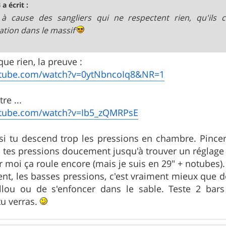
 a écrit :
 à cause des sangliers qui ne respectent rien, qu'ils
lation dans le massif
que rien, la preuve :
utube.com/watch?v=0ytNbncoIq8&NR=1
re ...
utube.com/watch?v=Ib5_zQMRPsE
e si tu descend trop les pressions en chambre. Pincer 
 tes pressions doucement jusqu'à trouver un réglage s
r moi ça roule encore (mais je suis en 29" + notubes).
t, les basses pressions, c'est vraiment mieux que de
llou ou de s'enfoncer dans le sable. Teste 2 bar
tu verras.