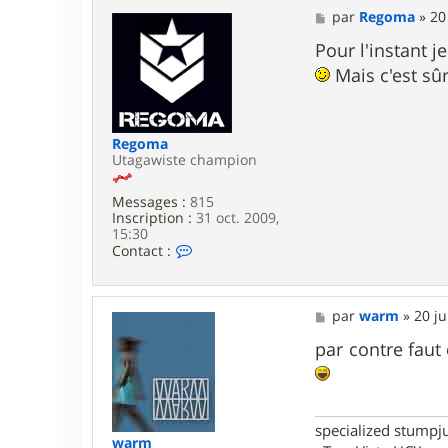
M
par
Regoma
»
20
e
s
Pour l'instant j
s
Mais c'est sûr
a
g
e
Regoma
Utagawiste champion
Messages :
815
Inscription :
31 oct. 2009,
15:30
C
Contact :
o
n
t
a
M
par
warm
»
20 ju
c
e
t
s
par contre faut
e
s
r
a
R
g
e
e
g
specialized stumpj
o
warm