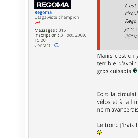
e
C'est
Regoma
circu
Utagawiste champion
Rego,
je r
Messages :
815
Inscription :
31 oct. 2009,
25° v
15:30
C
Contact :
o
n
Maiiis c'est di
t
terrible d'avo
a
c
gros cuissots
t
e
r
R
Edit: la circul
e
g
vélos et à la l
o
m
ne m'avancerais
a
Le tronc j'irais